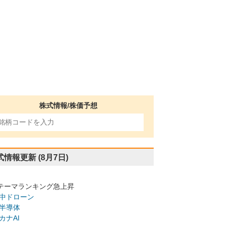
株式情報/株価予想
式情報更新
(8月7日)
テーマランキング急上昇
中ドローン
半導体
カナAI