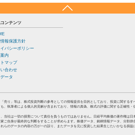
他コンテンツ
ME
人情報保護方針
ライバシーポリシー
社案内
イトマップ
問い合わせ
去データ
」「売り」等は、株式投資判断の参考としての情報提供を目的としており、投資に関するす
ても、執筆者による個人的見解が含まれており、情報の真偽、株式の評価に関する正確性・
り、当社は一切の損害について責任を負うものではありません。日経平均株価の著作権は日
資家ご自身が最終的な判断をすることが求めらます。株価データ、銘柄情報データ、分割併
これらのデータの内容の万が一の誤り、またデータを元に投資した結果生じたいかなる損益