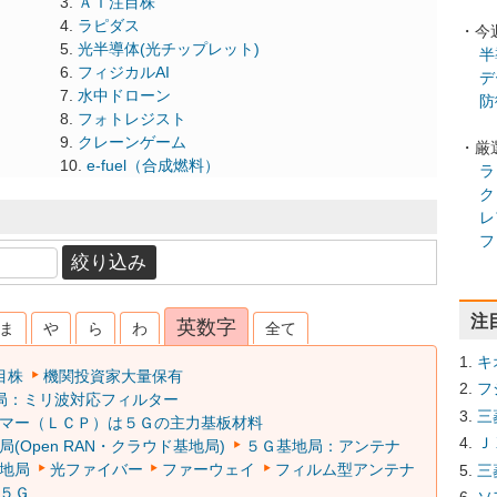
ＡＩ注目株
ラピダス
・今
光半導体(光チップレット)
半
フィジカルAI
デ
水中ドローン
防
フォトレジスト
クレーンゲーム
・厳
e-fuel（合成燃料）
ラ
ク
レ
フ
注
英数字
ま
や
ら
わ
全て
キ
目株
機関投資家大量保有
フ
局：ミリ波対応フィルター
三
マー（ＬＣＰ）は５Ｇの主力基板材料
Ｊ
(Open RAN・クラウド基地局)
５Ｇ基地局：アンテナ
地局
光ファイバー
ファーウェイ
フィルム型アンテナ
三
５Ｇ