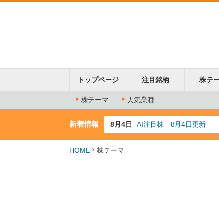
トップページ
注目銘柄
株テ
株テーマ
人気業種
新着情報
8月4日
AI注目株 8月4日更新
8月3日
人気業種注目株 8月3日
8月2日
金融注目株 8月2日更新
7月29日
日経225シグナル点灯
HOME
株テーマ
7月10日
半導体注目株 7月10日