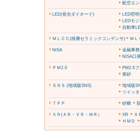
航空エン
LED(発光ダイオード)
LED照
LEDモ
自動車L
ＭＬＣＣ(積層セラミックコンデンサ)
ＭＬ
NISA
金融事務
NISA口
ＰＭ2.5
PM2.5
黄砂
ＳＮＳ (地域版SNS)
地域版S
ツイッタ
ＴＰＰ
砂糖
ＸＲ(ＡＲ・ＶＲ・ＭＲ）
XR
Ａ
ＨＭＤ