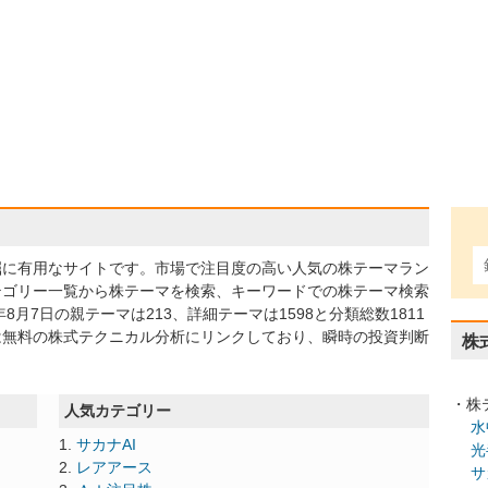
掘に有用なサイトです。市場で注目度の高い人気の株テーマラン
テゴリー一覧から株テーマを検索、キーワードでの株テーマ検索
月7日の親テーマは213、詳細テーマは1598と分類総数1811
は無料の株式テクニカル分析にリンクしており、瞬時の投資判断
株
・株
人気カテゴリー
水
サカナAI
光
レアアース
サ