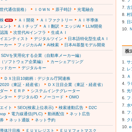
ソ
古
世代通信規格）
ＩＯＷＮ
原子時計
光電融合
村
株
ＡＩ開発
ＡＩファクトリー
ＡＩ半導体
日
ジェント
ＡＩチップ
ＡＩ翻訳
エッジAI
LLM開発
認識
次世代AIインフラ
生成ＡＩ
イエンティスト
デジタルツイン
日本語特化型生成ＡＩ
ーカー
フィジカルAI
AI検索
日本AI基盤モデル開発
株
SDVを実用化する企業（自動車メーカー編）
発（ソフトウェア企業編）
カーシェアリング
サ
ッドカー
デジタルキー
レ
Ａ
ＤＸ注目10銘柄：デジタル庁関連株
ラ
2020（東証・経産省）
ＤＸ注目企業（東証・経産省）
光
ダー
ＥＲＰ
システムインテグレーター
ンター
デジタルID
ノーコード
OMO
フ
水
エイト
SEO(検索上位表示)
検索連動広告
D2C
フ
hop
電力線通信(PLC)
動画配信
ネット広告
ク
券
ネット通販
ネット予約
e
導体注目株
ＥＵＶレジスト
ＥＵＶフォトマスク