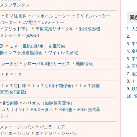
スクブランクス
ＥＶ注目株
インホイルモーター
ＥＶインバーター
業
バーター
EV電池
EVメーカー
人
イブリッド車）
車載電池リサイクル
射出成形機
ンモーター(eAxel)
Ｆ
半
器
ＥＶ（電気自動車）充電設備
金
器インフラ推進協議会
ワイヤレス給電
半
カーナビ
グローバル測位サービス
地図情報
医
地
ＲＦＩＤ
Ｉ
ＩｏＴ注目株
ＩｏＴ活用(予知保全)
ＩｏＴ開発
鉄
電(IoT家電)
iPS創薬
ヘリオス（加齢黄斑変性）
メガカリオン)
iPSポータル
ES細胞・iPS細胞試薬
フロ
スター・ジャパン
バニラ・エア
アビエーション
エアアジア・ジャパン