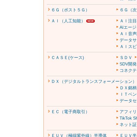
６Ｇ（ポスト５Ｇ）
６Ｇ（次
ＡＩ（人工知能）
ＡＩ注目
AIエー
ＡＩ音声
データサ
ＡＩスピ
ＣＡＳＥ(ケース)
ＳＤＶ
SDV開
コネクテ
ＤＸ（デジタルトランスフォーメーション）
ＤＸ銘柄
ＩＴベン
データセ
ＥＣ（電子商取引）
アフィリ
TikTok S
ネット証
ＥＵＶ（極端紫外線）半導体
ＥＵＶ半