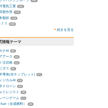
フトバンクグループ
1397
河電気工業
1201
田製作所
1196
本製鉄
1105
ＮＴＴ
1000
続きを見る
式情報テーマ
カナAI
351
アアース
323
Ｉ注目株
314
ピダス
301
半導体(光チップレット)
271
ィジカルAI
218
中ドローン
205
ォトレジスト
189
レーンゲーム
171
-fuel（合成燃料）
140