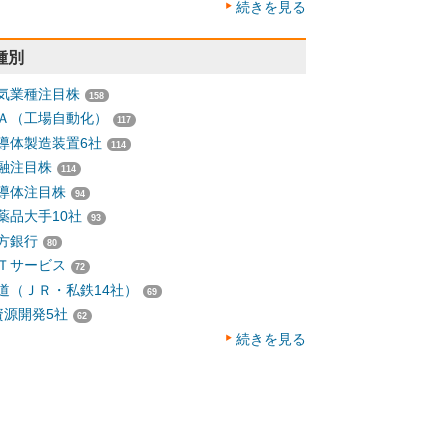
続きを見る
種別
気業種注目株
158
Ａ（工場自動化）
117
導体製造装置6社
114
融注目株
114
導体注目株
94
薬品大手10社
93
方銀行
80
Ｔサービス
72
道（ＪＲ・私鉄14社）
69
資源開発5社
62
続きを見る