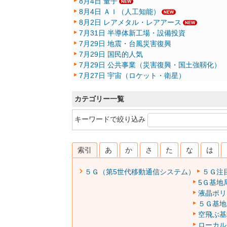
8月4日 量子
8月4日 ＡＩ（人工知能）
8月2日 レアメタル・レアアース
7月31日 半導体新工場・設備投資
7月29日 地震・台風災害復興
7月29日 国民的人気
7月29日 公共事業（災害復興・国土強靱化）
7月27日 宇宙（ロケット・衛星）
カテゴリー一覧
キーワードで絞り込み
索引
あ
か
さ
た
な
は
５Ｇ（第5世代移動通信システム）
５Ｇ注
5Ｇ基地
液晶ポリ
５Ｇ基地局
空飛ぶ基
ローカル