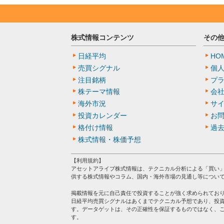
株式情報コンテンツ
その
日経平均
HO
売買シグナル
個
注目銘柄
プ
株テーマ情報
会
海外市況
サ
投資カレンダー
お
格付け情報
過
株式情報・株価予想
【利用規約】
アセットアライブ株式情報は、テクニカル分析による「買い
供する株式情報やコラム、国内・海外市場の見通し等につい
掲載情報を元に自己責任で投資することが強く求められてお
日経平均売買シグナルはあくまでテクニカル予想であり、投
す。データゲットは、その正確性を保証するものではなく、
す。