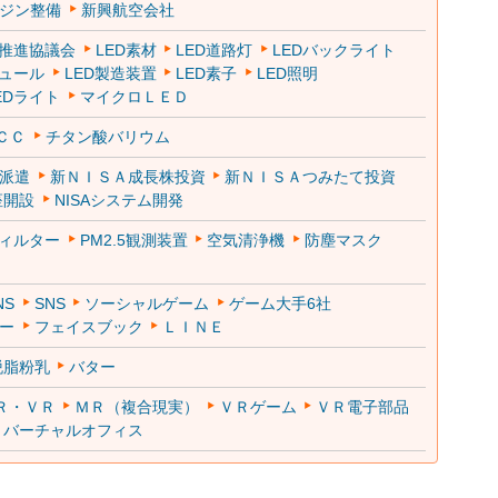
ジン整備
新興航空会社
明推進協議会
LED素材
LED道路灯
LEDバックライト
ジュール
LED製造装置
LED素子
LED照明
EDライト
マイクロＬＥＤ
ＣＣ
チタン酸バリウム
派遣
新ＮＩＳＡ成長株投資
新ＮＩＳＡつみたて投資
座開設
NISAシステム開発
フィルター
PM2.5観測装置
空気清浄機
防塵マスク
NS
SNS
ソーシャルゲーム
ゲーム大手6社
ー
フェイスブック
ＬＩＮＥ
脱脂粉乳
バター
Ｒ・ＶＲ
ＭＲ（複合現実）
ＶＲゲーム
ＶＲ電子部品
バーチャルオフィス