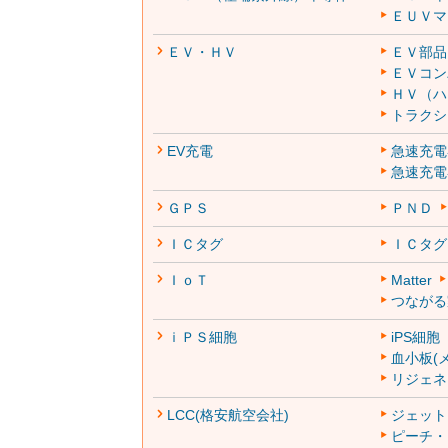
ＥＵＶマ
ＥＶ・ＨＶ
ＥＶ部品
ＥＶコン
ＨＶ（ハ
トラクショ
EV充電
急速充電
急速充電
ＧＰＳ
ＰＮＤ
ＩＣタグ
ＩＣタグ
ＩｏＴ
Matter
つながる家
ｉＰＳ細胞
iPS細胞
血小板(
リジェネ
LCC(格安航空会社)
ジェット
ピーチ・