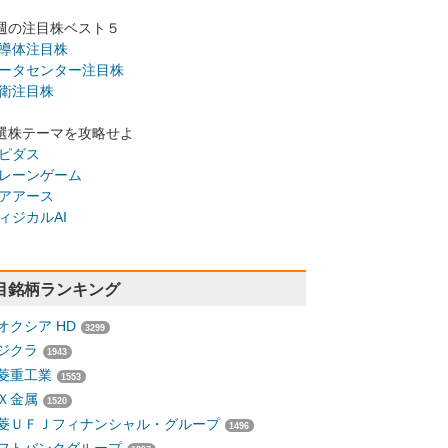
週の注目株ベスト５
導体注目株
ータセンター注目株
衛注目株
選株テーマを攻略せよ
ピダス
レーンゲーム
アアース
ィジカルAI
目銘柄ランキング
オクシア HD
3299
ジクラ
1943
菱重工業
1553
Ｘ金属
1520
菱ＵＦＪフィナンシャル・グループ
1496