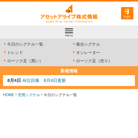
login
menu
今日のシグナル一覧
複合シグナル
トレンド
オシレーター
ローソク足（買い）
ローソク足（売り）
新着情報
8月4日
AI注目株 8月4日更新
8月3日
人気業種注目株 8月3日更新
8月2日
金融注目株 8月2日更新
HOME
売買シグナル
今日のシグナル一覧
7月29日
日経225シグナル点灯
7月10日
半導体注目株 7月10日更新