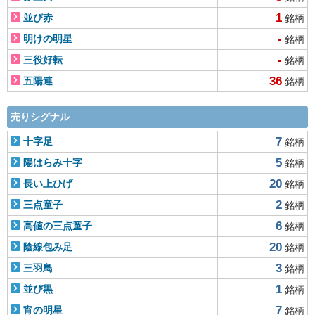
1
並び赤
銘柄
-
明けの明星
銘柄
-
三役好転
銘柄
36
五陽連
銘柄
売りシグナル
7
十字足
銘柄
5
陽はらみ十字
銘柄
20
長い上ひげ
銘柄
2
三点童子
銘柄
6
高値の三点童子
銘柄
20
陰線包み足
銘柄
3
三羽鳥
銘柄
1
並び黒
銘柄
7
宵の明星
銘柄