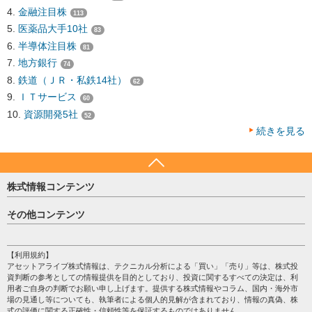
金融注目株
113
医薬品大手10社
83
半導体注目株
81
地方銀行
74
鉄道（ＪＲ・私鉄14社）
62
ＩＴサービス
60
資源開発5社
52
続きを見る
株式情報コンテンツ
日経平均
その他コンテンツ
売買シグナル
HOME
注目銘柄
個人情報保護方針
【利用規約】
株テーマ情報
アセットアライブ株式情報は、テクニカル分析による「買い」「売り」等は、株式投
プライバシーポリシー
海外市況
資判断の参考としての情報提供を目的としており、投資に関するすべての決定は、利
会社案内
用者ご自身の判断でお願い申し上げます。提供する株式情報やコラム、国内・海外市
投資カレンダー
場の見通し等についても、執筆者による個人的見解が含まれており、情報の真偽、株
サイトマップ
格付け情報
式の評価に関する正確性・信頼性等を保証するものではありません。