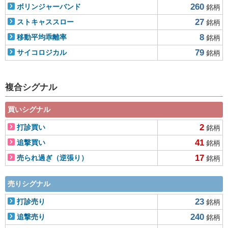
260
ボリンジャーバンド
銘柄
27
ストキャススロー
銘柄
8
移動平均乖離率
銘柄
79
サイコロジカル
銘柄
複合シグナル
買いシグナル
2
打診買い
銘柄
41
追撃買い
銘柄
17
売られ過ぎ（逆張り）
銘柄
売りシグナル
23
打診売り
銘柄
240
追撃売り
銘柄