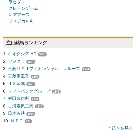
ラピダス
クレーンゲーム
レアアース
フィジカルAI
注目銘柄ランキング
キオクシア HD
3233
フジクラ
1831
三菱ＵＦＪフィナンシャル・グループ
1504
三菱重工業
1499
ＪＸ金属
1371
ソフトバンクグループ
1348
村田製作所
1208
古河電気工業
1115
日本製鉄
1024
ＮＴＴ
944
続きを見る