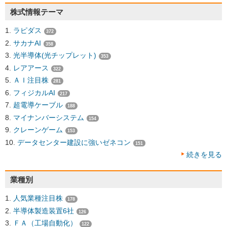
株式情報テーマ
ラピダス
372
サカナAI
358
光半導体(光チップレット)
353
レアアース
322
ＡＩ注目株
281
フィジカルAI
217
超電導ケーブル
188
マイナンバーシステム
154
クレーンゲーム
153
データセンター建設に強いゼネコン
151
続きを見る
業種別
人気業種注目株
178
半導体製造装置6社
126
ＦＡ（工場自動化）
122