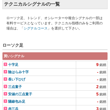
テクニカルシグナルの一覧
ローソク足、トレンド、オシレーターや複合シグナルの一部は
有料サービスとなっています。テクニカル指標のみをご利用の
場合は、「
シグナルコース
」を選択して下さい。
ローソク足
買いシグナル
9
十字足
銘柄
-
陰はらみ十字
銘柄
-
長い下ひげ
銘柄
2
三点童子
銘柄
5
安値の三点童子
銘柄
-
陽線包み足
銘柄
3
赤三兵
銘柄