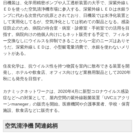
日機装は、化学用精密ポンプや人工透析装置の大手で、深紫外線Ｌ
ＥＤを使った空気清浄機市場に参入する。深紫外線ＬＥＤは水銀ラ
ンプに代わる次世代の抗原とされており、日機装では水浄化装置と
して実用化してるが、空気浄化としては初めての製品となる。感染
症防止のため、病院の待合室・病室・診療室・手術室での活用を目
指す。病院向けの他個人向けにもネット販売する予定で、フィルタ
ー交換なしにウイルスを抑制できることから一定のニーズはありそ
うだ。深紫外線ＬＥＤは、小型艇電量消費で、水銀を使わないメリ
ットがある。
住友化学は、抗ウイルス性を持つ物質を室内に散布できる装置を開
発し、ホテルや飲食店、オフィス向けなど業務用製品として2020年
秋にも発売を目指す。
カナミックネットワークは、2020年4月に新型コロナウイルス感染
症などへの対策として、屋内空間の紫外線殺菌装置「UVCエアクリ
ーンmaneger」の販売を開始。医療機関や介護事業者、学校・保育
施設、飲食店などに販売する。
空気清浄機 関連銘柄