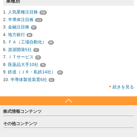
業種別
人気業種注目株
134
半導体注目株
111
金融注目株
97
地方銀行
88
ＦＡ（工場自動化）
84
資源開発5社
77
ＩＴサービス
72
医薬品大手10社
70
鉄道（ＪＲ・私鉄14社）
65
半導体製造装置6社
62
続きを見る
株式情報コンテンツ
日経平均
その他コンテンツ
売買シグナル
HOME
注目銘柄