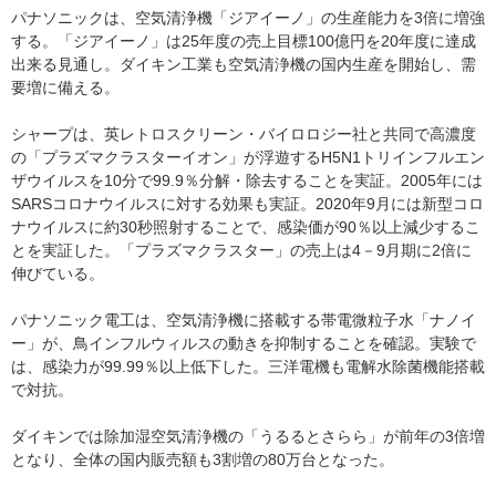
パナソニックは、空気清浄機「ジアイーノ」の生産能力を3倍に増強
する。「ジアイーノ」は25年度の売上目標100億円を20年度に達成
出来る見通し。ダイキン工業も空気清浄機の国内生産を開始し、需
要増に備える。
シャープは、英レトロスクリーン・バイロロジー社と共同で高濃度
の「プラズマクラスターイオン」が浮遊するH5N1トリインフルエン
ザウイルスを10分で99.9％分解・除去することを実証。2005年には
SARSコロナウイルスに対する効果も実証。2020年9月には新型コロ
ナウイルスに約30秒照射することで、感染価が90％以上減少するこ
とを実証した。「プラズマクラスター」の売上は4－9月期に2倍に
伸びている。
パナソニック電工は、空気清浄機に搭載する帯電微粒子水「ナノイ
ー」が、鳥インフルウィルスの動きを抑制することを確認。実験で
は、感染力が99.99％以上低下した。三洋電機も電解水除菌機能搭載
で対抗。
ダイキンでは除加湿空気清浄機の「うるるとさらら」が前年の3倍増
となり、全体の国内販売額も3割増の80万台となった。