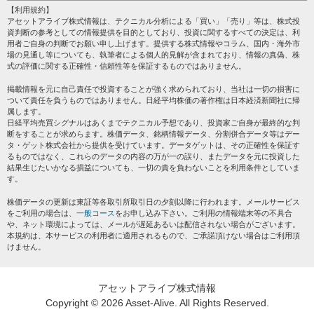
個人情報保護方針
【利用規約】
株テーマ情報
アセットアライブ株式情報は、テクニカル分析による「買い」「売り」等は、株式投
プライバシーポリシー
海外市況
資判断の参考としての情報提供を目的としており、投資に関するすべての決定は、利
会社案内
用者ご自身の判断でお願い申し上げます。提供する株式情報やコラム、国内・海外市
投資カレンダー
場の見通し等についても、執筆者による個人的見解が含まれており、情報の真偽、株
サイトマップ
格付け情報
式の評価に関する正確性・信頼性等を保証するものではありません。
お問い合わせ
株式情報・株価予想
掲載情報を元に自己責任で投資することが強く求められており、当社は一切の損害に
過去データ
ついて責任を負うものではありません。日経平均株価の著作権は日本経済新聞社に帰
属します。
日経平均売買シグナルはあくまでテクニカル予想であり、投資家ご自身が最終的な判
断をすることが求めらます。株価データ、銘柄情報データ、分割併合データ等はデー
タ・ゲット株式会社から提供を受けています。データゲットは、その正確性を保証す
るものではなく、これらのデータの内容の万が一の誤り、またデータを元に投資した
結果生じたいかなる損益についても、一切の責を負わないことを利用条件としていま
す。
株価データの更新は東証等各取引所取引日の夕刻以降に行われます。メールサービス
をご利用の場合は、
一般コース
をお申し込み下さい。ご利用の情報端末等の不具合
や、ネット環境によっては、メールが遅延あるいは配信されない場合がございます。
本規約は、本サービスの利用者に適用されるもので、ご承諾頂けない場合はご利用頂
けません。
アセットアライブ株式情報
Copyright ©
2026 Asset-Alive. All Rights Reserved.