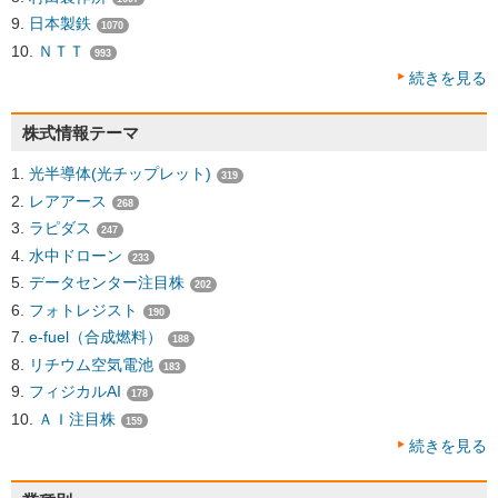
日本製鉄
1070
ＮＴＴ
993
続きを見る
株式情報テーマ
光半導体(光チップレット)
319
レアアース
268
ラピダス
247
水中ドローン
233
データセンター注目株
202
フォトレジスト
190
e-fuel（合成燃料）
188
リチウム空気電池
183
フィジカルAI
178
ＡＩ注目株
159
続きを見る