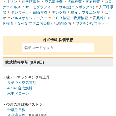
オゾン
化学防護服
空気清浄機
抗体検査・抗原検査
コロ
ナウイルス
サーモグラフィー
サル痘(エムポックス)
人工呼吸
器
テレワーク・遠隔医療
デング熱
鳥インフルエンザ
はし
か
パルスオキシメーター
ＰＣＲ検査・臨床検査
変異株ＰＣ
Ｒ検査
SFTS(マダニ感染症)
調剤薬局
ワクチン投与キット
株式情報/株価予想
株式情報更新
(8月9日)
・株テーマランキング急上昇
リチウム空気電池
e-fuel(合成燃料)
水中ドローン
・今週の注目株ベスト５
金融注目株
資源注目株
8月9日更新