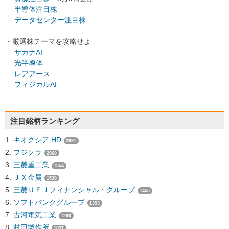
半導体注目株
データセンター注目株
・厳選株テーマを攻略せよ
サカナAI
光半導体
レアアース
フィジカルAI
注目銘柄ランキング
キオクシア HD
2991
フジクラ
2060
三菱重工業
1554
ＪＸ金属
1538
三菱ＵＦＪフィナンシャル・グループ
1455
ソフトバンクグループ
1393
古河電気工業
1260
村田製作所
1097