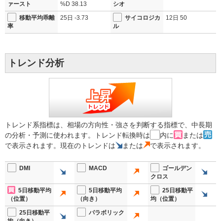
ァースト
%D
38.13
シオ
移動平均乖離
25日
-3.73
サイコロジカ
12日
50
率
ル
トレンド分析
トレンド系指標は、相場の方向性・強さを判断する指標で、中長期
の分析・予測に使われます。トレンド転換時は
内に
または
で表示されます。現在のトレンドは
または
で表示されます。
DMI
MACD
ゴールデン
クロス
5日移動平均
5日移動平均
25日移動平
（位置）
（向き）
均（位置）
25日移動平
パラボリック
均（向き）