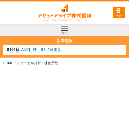
login
menu
新着情報
8月3日
人気業種注目株 8月3日更新
8月2日
金融注目株 8月2日更新
7月29日
日経225シグナル点灯
HOME
テクニカル分析
株価予想
7月10日
半導体注目株 7月10日更新
8月4日
AI注目株 8月4日更新