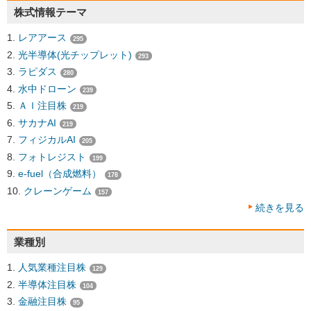
株式情報テーマ
レアアース
295
光半導体(光チップレット)
293
ラピダス
280
水中ドローン
239
ＡＩ注目株
219
サカナAI
219
フィジカルAI
205
フォトレジスト
199
e-fuel（合成燃料）
178
クレーンゲーム
157
続きを見る
業種別
人気業種注目株
129
半導体注目株
104
金融注目株
95