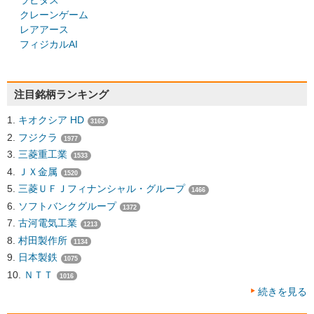
ラピダス
クレーンゲーム
レアアース
フィジカルAI
注目銘柄ランキング
キオクシア HD
3165
フジクラ
1977
三菱重工業
1533
ＪＸ金属
1520
三菱ＵＦＪフィナンシャル・グループ
1466
ソフトバンクグループ
1372
古河電気工業
1213
村田製作所
1134
日本製鉄
1075
ＮＴＴ
1016
続きを見る