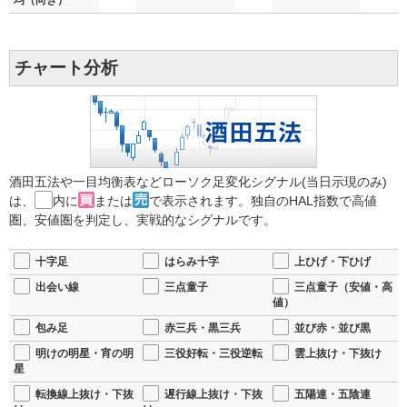
チャート分析
酒田五法や一目均衡表などローソク足変化シグナル(当日示現のみ)
は、
内に
または
で表示されます。独自のHAL指数で高値
圏、安値圏を判定し、実戦的なシグナルです。
十字足
はらみ十字
上ひげ・下ひげ
出会い線
三点童子
三点童子（安値・高
値）
包み足
赤三兵・黒三兵
並び赤・並び黒
明けの明星・宵の明
三役好転・三役逆転
雲上抜け・下抜け
星
転換線上抜け・下抜
遅行線上抜け・下抜
五陽連・五陰連