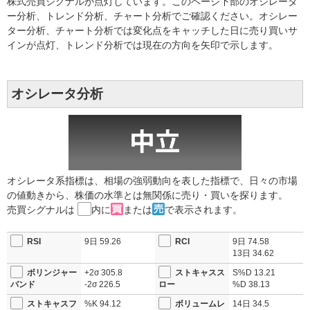
株式売買シグナルが点灯しています。このページ下部のオシレータ
ー分析、トレンド分析、チャート分析でご確認ください。オシレー
ター分析、チャート分析では変化点をキャッチした日に売り買いサ
インが点灯、トレンド分析では現在の方向を矢印で示します。
オシレータ分析
オシレータ系指標は、相場の強弱動向を表した指標で、日々の市場
の値動きから、株価の水準とは無関係に売り・買いを探ります。
売買シグナルは
内に
または
で表示されます。
RSI
9日
59.26
RCI
9日
74.58
13日
34.62
ボリンジャー
+2σ
305.8
ストキャスス
S%D
13.21
バンド
-2σ
226.5
ロー
%D
38.13
ストキャスフ
%K
94.12
ボリュームレ
14日
34.5