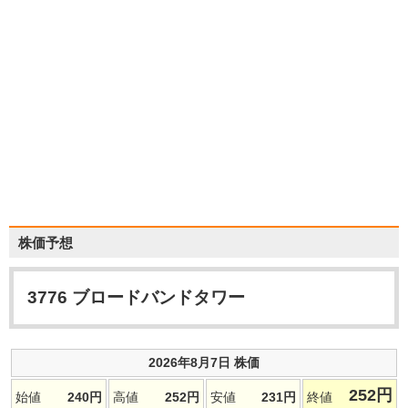
株価予想
3776
ブロードバンドタワー
2026年8月7日 株価
252
円
始値
240
円
高値
252
円
安値
231
円
終値