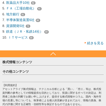
医薬品大手10社
92
ＦＡ（工場自動化）
91
地方銀行
91
半導体製造装置6社
82
資源開発5社
73
鉄道（ＪＲ・私鉄14社）
69
ＩＴサービス
69
続きを見る
株式情報コンテンツ
日経平均
その他コンテンツ
売買シグナル
HOME
注目銘柄
個人情報保護方針
【利用規約】
株テーマ情報
アセットアライブ株式情報は、テクニカル分析による「買い」「売り」等は、株式投
プライバシーポリシー
海外市況
資判断の参考としての情報提供を目的としており、投資に関するすべての決定は、利
会社案内
用者ご自身の判断でお願い申し上げます。提供する株式情報やコラム、国内・海外市
投資カレンダー
場の見通し等についても、執筆者による個人的見解が含まれており、情報の真偽、株
サイトマップ
格付け情報
式の評価に関する正確性・信頼性等を保証するものではありません。