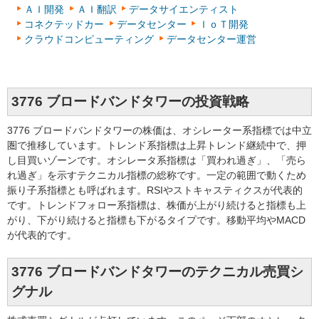
ＡＩ開発
ＡＩ翻訳
データサイエンティスト
コネクテッドカー
データセンター
ＩｏＴ開発
クラウドコンピューティング
データセンター運営
3776 ブロードバンドタワーの投資戦略
3776 ブロードバンドタワーの株価は、オシレーター系指標では中立
圏で推移しています。トレンド系指標は上昇トレンド継続中で、押
し目買いゾーンです。オシレータ系指標は「買われ過ぎ」、「売ら
れ過ぎ」を示すテクニカル指標の総称です。一定の範囲で動くため
振り子系指標とも呼ばれます。RSIやストキャスティクスが代表的
です。トレンドフォロー系指標は、株価が上がり続けると指標も上
がり、下がり続けると指標も下がるタイプです。移動平均やMACD
が代表的です。
3776 ブロードバンドタワーのテクニカル売買シ
グナル