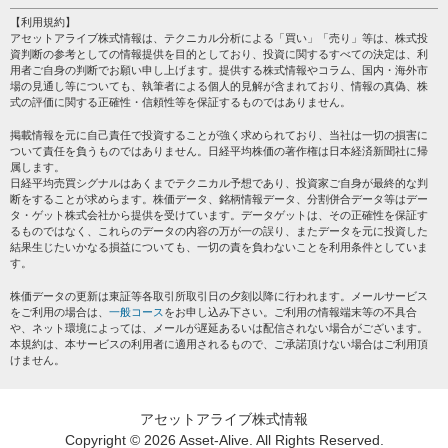
注目銘柄
個人情報保護方針
【利用規約】
株テーマ情報
アセットアライブ株式情報は、テクニカル分析による「買い」「売り」等は、株式投
プライバシーポリシー
海外市況
資判断の参考としての情報提供を目的としており、投資に関するすべての決定は、利
会社案内
用者ご自身の判断でお願い申し上げます。提供する株式情報やコラム、国内・海外市
投資カレンダー
場の見通し等についても、執筆者による個人的見解が含まれており、情報の真偽、株
サイトマップ
格付け情報
式の評価に関する正確性・信頼性等を保証するものではありません。
お問い合わせ
株式情報・株価予想
掲載情報を元に自己責任で投資することが強く求められており、当社は一切の損害に
過去データ
ついて責任を負うものではありません。日経平均株価の著作権は日本経済新聞社に帰
属します。
日経平均売買シグナルはあくまでテクニカル予想であり、投資家ご自身が最終的な判
断をすることが求めらます。株価データ、銘柄情報データ、分割併合データ等はデー
タ・ゲット株式会社から提供を受けています。データゲットは、その正確性を保証す
るものではなく、これらのデータの内容の万が一の誤り、またデータを元に投資した
結果生じたいかなる損益についても、一切の責を負わないことを利用条件としていま
す。
株価データの更新は東証等各取引所取引日の夕刻以降に行われます。メールサービス
をご利用の場合は、
一般コース
をお申し込み下さい。ご利用の情報端末等の不具合
や、ネット環境によっては、メールが遅延あるいは配信されない場合がございます。
本規約は、本サービスの利用者に適用されるもので、ご承諾頂けない場合はご利用頂
けません。
アセットアライブ株式情報
Copyright ©
2026 Asset-Alive. All Rights Reserved.