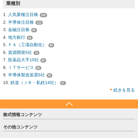
業種別
人気業種注目株
142
半導体注目株
133
金融注目株
95
地方銀行
84
ＦＡ（工場自動化）
84
資源開発5社
76
医薬品大手10社
66
ＩＴサービス
65
半導体製造装置6社
59
鉄道（ＪＲ・私鉄14社）
57
続きを見る
株式情報コンテンツ
日経平均
その他コンテンツ
売買シグナル
HOME