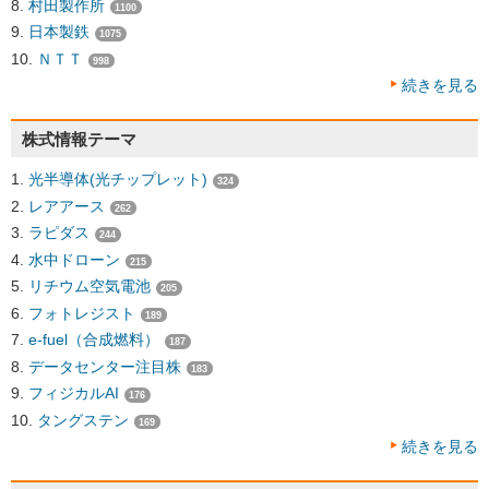
村田製作所
1100
日本製鉄
1075
ＮＴＴ
998
続きを見る
株式情報テーマ
光半導体(光チップレット)
324
レアアース
262
ラピダス
244
水中ドローン
215
リチウム空気電池
205
フォトレジスト
189
e-fuel（合成燃料）
187
データセンター注目株
183
フィジカルAI
176
タングステン
169
続きを見る