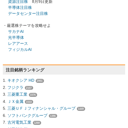
資源注目株
8月9日更新
半導体注目株
データセンター注目株
・厳選株テーマを攻略せよ
サカナAI
光半導体
レアアース
フィジカルAI
注目銘柄ランキング
キオクシア HD
2951
フジクラ
2107
三菱重工業
1576
ＪＸ金属
1533
三菱ＵＦＪフィナンシャル・グループ
1449
ソフトバンクグループ
1396
古河電気工業
1268