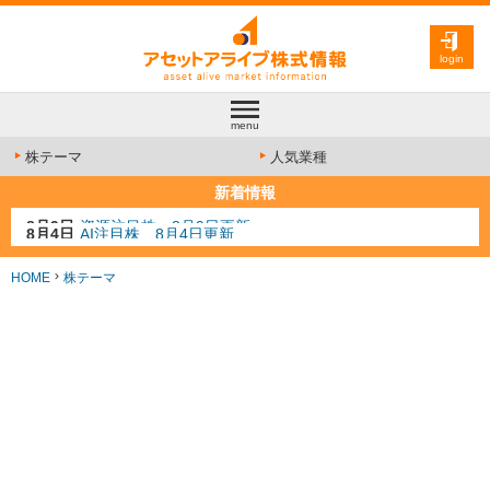
login
menu
株テーマ
人気業種
新着情報
8月4日
AI注目株 8月4日更新
8月3日
人気業種注目株 8月3日更新
8月2日
金融注目株 8月2日更新
HOME
株テーマ
7月29日
日経225シグナル点灯
8月9日
資源注目株 8月9日更新