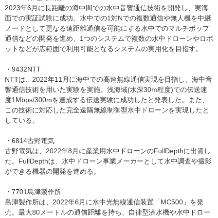
2023年6月に長距離の海中間での水中音響通信技術を開発し、実海
面での実証試験に成功。水中での1対Nでの複数通信や無人機を中継
ノードとして更なる遠距離通信を可能にする水中でのマルチポップ
通信などの開発を進め、1つのシステムで複数の水中ドローンやロボ
ットなどが広範囲で利用可能となるシステムの実用化を目指す。
・9432NTT
NTTは、2022年11月に海中での高速無線通信実現を目指し、海中音
響通信技術を用いた実験を実施。浅海域(水深30m程度)での伝送速
度1Mbps/300mを達成する伝送実験に成功したと発表した。また、
この技術に対応した完全遠隔無線制御型水中ドローンを実現したと
している。
・6814古野電気
古野電気は、2022年8月に産業用水中ドローンのFullDepthに出資し
た。FullDepthは、水中ドローン事業メーカーとして水中調査や撮影
ができる機器の開発を進める。
・7701島津製作所
島津製作所は、2022年6月に水中光無線通信装置「MC500」を発
売。最大80メートルの通信距離を持ち、自律型潜水機や水中ドロー