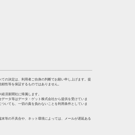
べての決定は、利用者ご自身の判断でお願い申し上げます。提
信頼性等を保証するものではありません。
本経済新聞社に帰属します。
合データ等はデータ・ゲット株式会社から提供を受けていま
についても、一切の責を負わないことを利用条件としていま
端末等の不具合や、ネット環境によっては、メールが遅延ある