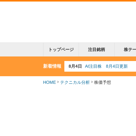
トップページ
注目銘柄
株テ
新着情報
8月3日
人気業種注目株 8月3日
8月2日
金融注目株 8月2日更新
7月29日
日経225シグナル点灯
HOME
テクニカル分析
株価予想
7月10日
半導体注目株 7月10日
8月4日
AI注目株 8月4日更新