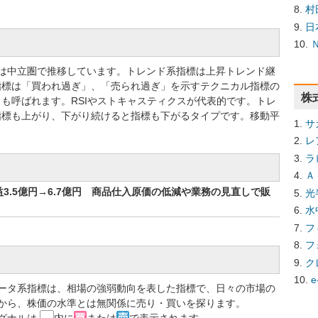
村
日
標では中立圏で推移しています。トレンド系指標は上昇トレンド継
指標は「買われ過ぎ」、「売られ過ぎ」を示すテクニカル指標の
株
も呼ばれます。RSIやストキャスティクスが代表的です。トレ
指標も上がり、下がり続けると指標も下がるタイプです。移動平
サ
レ
ラ
Ａ
3.5億円→6.7億円 商品仕入原価の低減や業務の見直しで販
光
水
フ
フ
ク
e
ータ系指標は、相場の強弱動向を表した指標で、日々の市場の
から、株価の水準とは無関係に売り・買いを探ります。