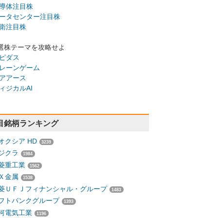
導体注目株
ータセンター注目株
衛注目株
選株テーマを攻略せよ
ピダス
レーンゲーム
アアース
ィジカルAI
目銘柄ランキング
オクシア HD
3239
ジクラ
1984
菱重工業
1562
Ｘ金属
1538
菱ＵＦＪフィナンシャル・グループ
1483
フトバンクグループ
1393
河電気工業
1196