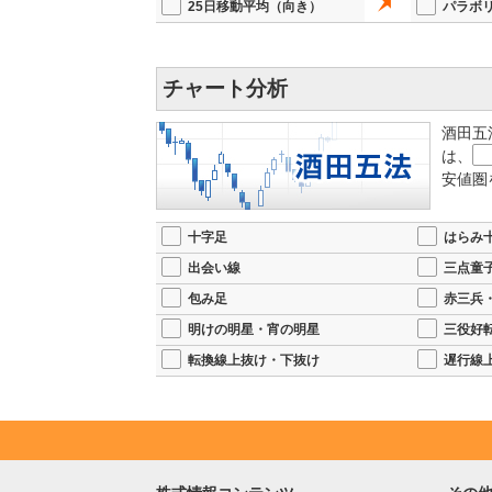
25日移動平均（向き）
パラボ
チャート分析
酒田五
は、
安値圏
十字足
はらみ
出会い線
三点童
包み足
赤三兵
明けの明星・宵の明星
三役好
転換線上抜け・下抜け
遅行線