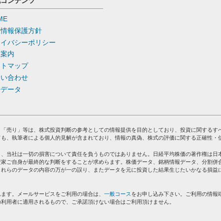
他コンテンツ
ME
人情報保護方針
ライバシーポリシー
社案内
イトマップ
問い合わせ
去データ
」「売り」等は、株式投資判断の参考としての情報提供を目的としており、投資に関するす
ても、執筆者による個人的見解が含まれており、情報の真偽、株式の評価に関する正確性・
り、当社は一切の損害について責任を負うものではありません。日経平均株価の著作権は日
資家ご自身が最終的な判断をすることが求めらます。株価データ、銘柄情報データ、分割併
これらのデータの内容の万が一の誤り、またデータを元に投資した結果生じたいかなる損益
れます。メールサービスをご利用の場合は、
一般コース
をお申し込み下さい。ご利用の情報
の利用者に適用されるもので、ご承諾頂けない場合はご利用頂けません。