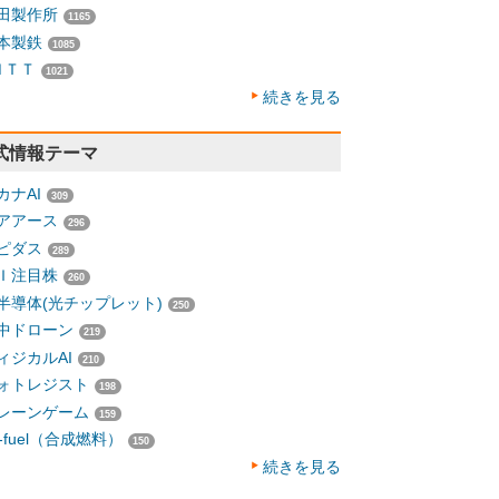
田製作所
1165
本製鉄
1085
ＮＴＴ
1021
続きを見る
式情報テーマ
カナAI
309
アアース
296
ピダス
289
Ｉ注目株
260
半導体(光チップレット)
250
中ドローン
219
ィジカルAI
210
ォトレジスト
198
レーンゲーム
159
-fuel（合成燃料）
150
続きを見る