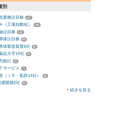
種別
気業種注目株
137
Ａ（工場自動化）
103
融注目株
102
導体注目株
98
導体製造装置6社
95
薬品大手10社
92
方銀行
83
Ｔサービス
71
道（ＪＲ・私鉄14社）
66
資源開発5社
62
続きを見る