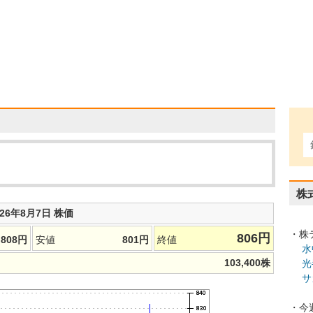
株
026年8月7日 株価
・株
806
円
808
円
安値
801
円
終値
水
103,400
株
光
サ
・今