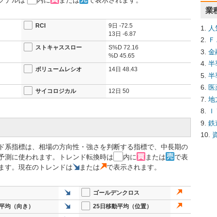
グナルは
内に
または
で表示されます。
業
RCI
9日
-72.5
人
13日
-6.87
Ｆ
ストキャススロー
S%D
72.16
金
%D
45.65
半
ボリュームレシオ
14日
48.43
半
医
サイコロジカル
12日
50
地
Ｉ
鉄
ド系指標は、相場の方向性・強さを判断する指標で、中長期の
予測に使われます。トレンド転換時は
内に
または
で表
ます。現在のトレンドは
または
で表示されます。
ゴールデンクロス
動平均（向き）
25日移動平均（位置）