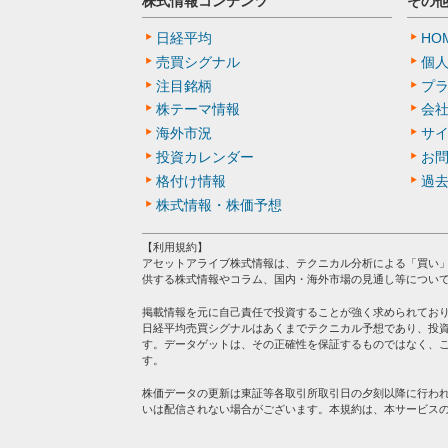
株式情報コンテンツ
その
日経平均
HO
売買シグナル
個
注目銘柄
プ
株テーマ情報
会
海外市況
サ
投資カレンダー
お
格付け情報
過
株式情報・株価予想
【利用規約】
アセットアライブ株式情報は、テクニカル分析による「買い
供する株式情報やコラム、国内・海外市場の見通し等につい
掲載情報を元に自己責任で投資することが強く求められてお
日経平均売買シグナルはあくまでテクニカル予想であり、投
す。データゲットは、その正確性を保証するものではなく、
す。
株価データの更新は東証等各取引所取引日の夕刻以降に行わ
いは配信されない場合がございます。本規約は、本サービス