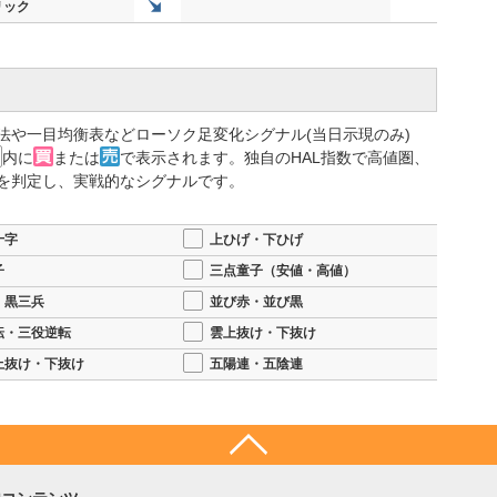
リック
法や一目均衡表などローソク足変化シグナル(当日示現のみ)
内に
または
で表示されます。独自のHAL指数で高値圏、
を判定し、実戦的なシグナルです。
十字
上ひげ・下ひげ
子
三点童子（安値・高値）
・黒三兵
並び赤・並び黒
転・三役逆転
雲上抜け・下抜け
上抜け・下抜け
五陽連・五陰連