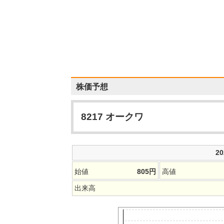
株価予想
8217
オークワ
2
始値
805
円
高値
出来高