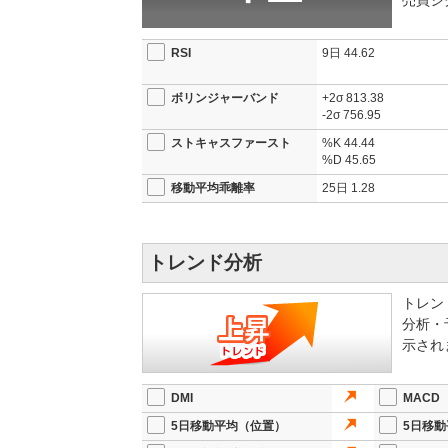
売買シ
RSI
9日
44.62
ボリンジャーバンド
+2σ
813.38
-2σ
756.95
ストキャスファースト
%K
44.44
%D
45.65
移動平均乖離率
25日
1.28
トレンド分析
トレン
分析・
示され
DMI
MACD
5日移動平均（位置）
5日移