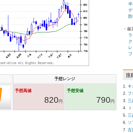
半
デ
防
・厳
ラ
ク
レ
フ
注
予想レンジ
キ
予想高値
予想安値
フ
820
790
三
円
円
Ｊ
三
ソ
古