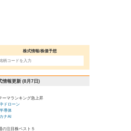
株式情報/株価予想
式情報更新
(8月7日)
テーマランキング急上昇
中ドローン
半導体
カナAI
週の注目株ベスト５