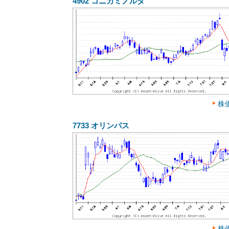
4902
コニカミノルタ
株
7733
オリンパス
株