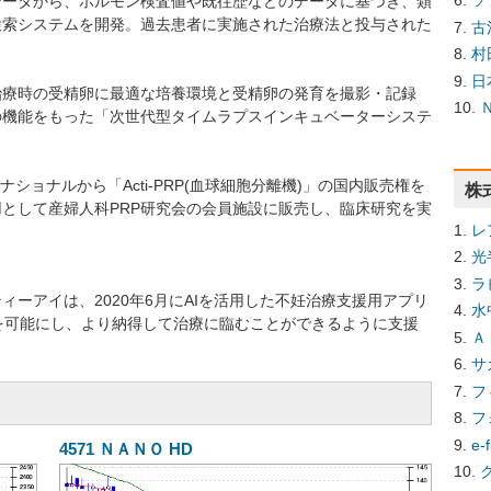
ソ
データから、ホルモン検査値や既往歴などのデータに基づき、類
検索システムを開発。過去患者に実施された治療法と投与された
古
村
日
治療時の受精卵に最適な培養環境と受精卵の発育を撮影・記録
の機能をもった「次世代型タイムラプスインキュベーターシステ
ショナルから「Acti-PRP(血球細胞分離機)」の国内販売権を
株
として産婦人科PRP研究会の会員施設に販売し、臨床研究を実
レ
光
ラ
ーアイは、2020年6月にAIを活用した不妊治療支援用アプリ
水
を可能にし、より納得して治療に臨むことができるように支援
Ａ
サ
フ
フ
e
4571
ＮＡＮＯ HD