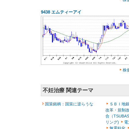
9438
エムティーアイ
株
不妊治療 関連テーマ
国策銘柄：国策に逆らうな
ＳＢＩ地銀
改革・規制
合（TSUBA
リング)
電
無電柱化