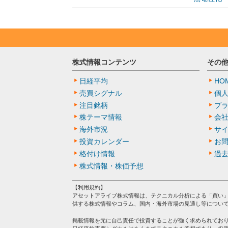
株式情報コンテンツ
その
日経平均
HO
売買シグナル
個
注目銘柄
プ
株テーマ情報
会
海外市況
サ
投資カレンダー
お
格付け情報
過
株式情報・株価予想
【利用規約】
アセットアライブ株式情報は、テクニカル分析による「買い
供する株式情報やコラム、国内・海外市場の見通し等につい
掲載情報を元に自己責任で投資することが強く求められてお