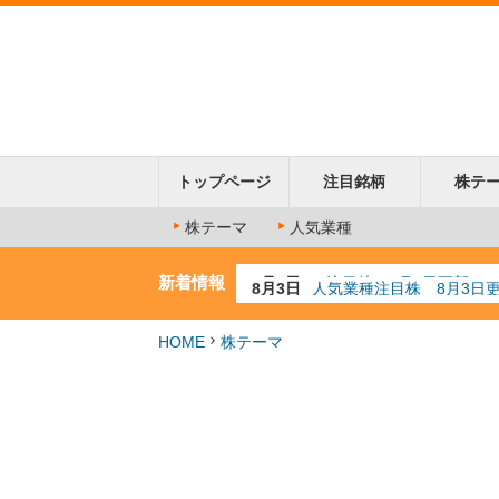
トップページ
注目銘柄
株テ
株テーマ
人気業種
新着情報
8月3日
人気業種注目株 8月3日
8月2日
金融注目株 8月2日更新
7月29日
日経225シグナル点灯
HOME
株テーマ
7月10日
半導体注目株 7月10日
8月4日
AI注目株 8月4日更新