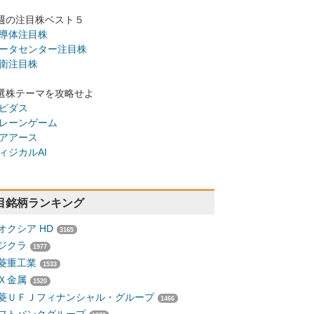
週の注目株ベスト５
導体注目株
ータセンター注目株
衛注目株
選株テーマを攻略せよ
ピダス
レーンゲーム
アアース
ィジカルAI
目銘柄ランキング
オクシア HD
3165
ジクラ
1977
菱重工業
1533
Ｘ金属
1520
菱ＵＦＪフィナンシャル・グループ
1466