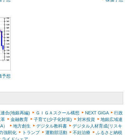
価予想
連合(地銀再編)
ＧＩＧＡスクール構想
NEXT GIGA
行政
改革
金融教育
子育て(少子化対策)
対米投資
地銀広域連
SA）
地方創生
デジタル教科書
デジタル人材育成(リスキ
力強靭化
トランプ
運動部活動
不妊治療
ふるさと納税
ライドシェア