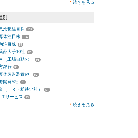
続きを見る
種別
気業種注目株
129
導体注目株
104
融注目株
95
薬品大手10社
92
Ａ（工場自動化）
91
方銀行
91
導体製造装置6社
82
源開発5社
73
道（ＪＲ・私鉄14社）
69
ＩＴサービス
69
続きを見る