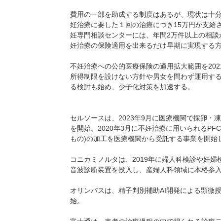
費用の一部を助成する制度はあるが、現状は十分
妊治療に要した１回の治療につき15万円が支給
妊専門相談センターには、年間2万件以上の相談
妊治療の保険適用を出来るだけ早期に実現する
不妊治療への公的医療保険の適用拡大範囲を202
所得制限を設けない方針や男女を問わず運用する
る検討も始め、少子化対策を加速する。
セルソースは、2023年9月に医療機関で採卵
を開始。2020年3月に不妊治療に用いられるPF
もの)の加工を医療機関から受託する事業を開始
コニカミノルタは、2019年に婦人科検診や妊
音波診断装置を投入し、産婦人科領域に本格参
オリンパスは、精子判別補助AI開発による顕微
始。