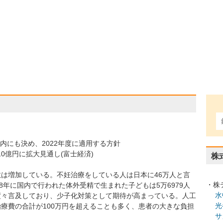
内にも決め、2022年度に適用する方針
210億円に拡大見通し(富士経済)
株
は増加している。不妊治療をしている人は日本に46万人と言
・株
8年に国内で行われた体外受精で生まれた子どもは5万6979人
水
度々言及しており、少子化対策として期待が高まっている。人工
光
療費の合計が100万円を超えることも多く、患者の大きな負担
サ