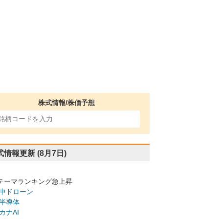
株式情報/株価予想
式情報更新
(8月7日)
テーマランキング急上昇
中ドローン
半導体
カナAI