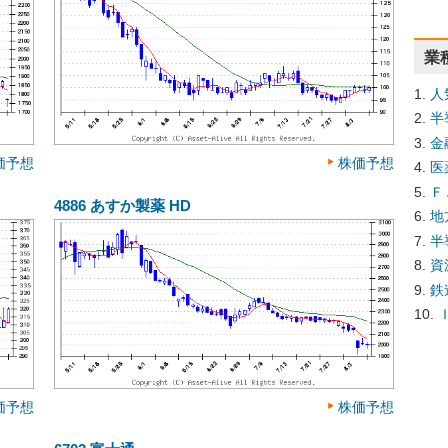
業
人
半
金
価予想
株価予想
医
Ｆ
4886
あすか製薬 HD
地
半
資
鉄
価予想
株価予想