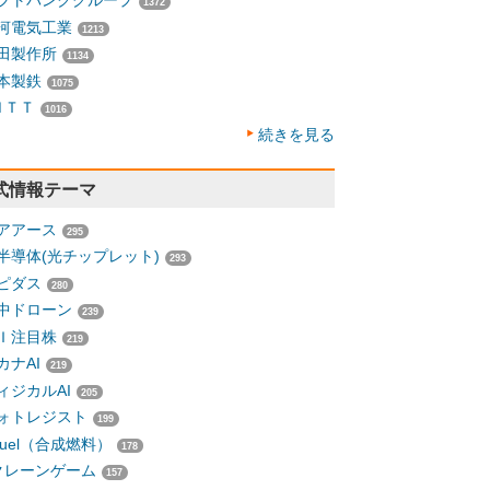
フトバンクグループ
1372
河電気工業
1213
田製作所
1134
本製鉄
1075
ＮＴＴ
1016
続きを見る
式情報テーマ
アアース
295
半導体(光チップレット)
293
ピダス
280
中ドローン
239
Ｉ注目株
219
カナAI
219
ィジカルAI
205
ォトレジスト
199
-fuel（合成燃料）
178
クレーンゲーム
157