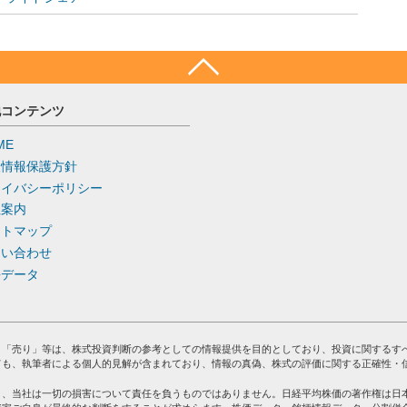
他コンテンツ
ME
人情報保護方針
ライバシーポリシー
社案内
イトマップ
問い合わせ
去データ
」「売り」等は、株式投資判断の参考としての情報提供を目的としており、投資に関するす
ても、執筆者による個人的見解が含まれており、情報の真偽、株式の評価に関する正確性・
り、当社は一切の損害について責任を負うものではありません。日経平均株価の著作権は日