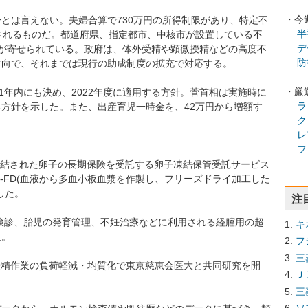
・今
とは言えない。夫婦合算で730万円の所得制限があり、特定不
半
されるものだ。都道府県、指定都市、中核市が設置している不
デ
が寄せられている。政府は、体外受精や顕微授精などの高度不
防
方向で、それまでは現行の助成制度の拡充で対応する。
・厳
1年内にも決め、2022年度に適用する方針。菅首相は実施時に
ラ
方針を示した。また、出産育児一時金を、42万円から増額す
ク
レ
フ
・凍結された卵子の長期保険を受託する卵子凍結保管受託サービス
C-FD(血液から多血小板血漿を作製し、フリーズドライ加工した
した。
注
婦検診、胎児の発育管理、不妊治療などに利用される経腟用の超
キ
入。
フ
三
授精作業の負荷軽減・均質化で東京慈恵会医大と共同研究を開
Ｊ
三