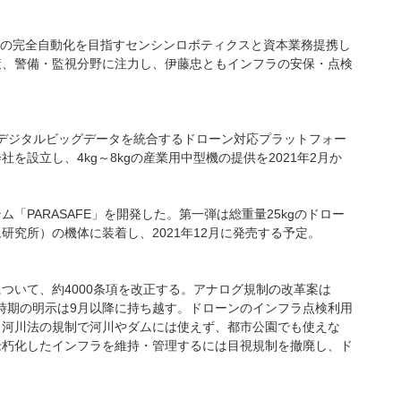
業務の完全自動化を目指すセンシンロボティクスと資本業務提携し
策、警備・監視分野に注力し、伊藤忠ともインフラの安保・点検
のデジタルビッグデータを統合するドローン対応プラットフォー
を設立し、4kg～8kgの産業用中型機の提供を2021年2月か
「PARASAFE」を開発した。第一弾は総重量25kgのドロー
究所）の機体に装着し、2021年12月に発売する予定。
ついて、約4000条項を改正する。アナログ規制の改革案は
施時期の明示は9月以降に持ち越す。ドローンのインフラ点検利用
、河川法の規制で河川やダムには使えず、都市公園でも使えな
老朽化したインフラを維持・管理するには目視規制を撤廃し、ド