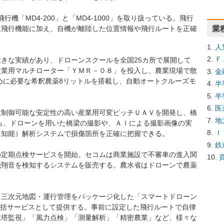
人飛行機「MD4-200」と「MD4-1000」を取り扱っている。飛行
業
ム飛行機能に加え、自機が離陸した位置情報や飛行ルートを正確
人
Ｆ
きな実績があり、ドローンスクールを全国25カ所で展開して
産業用マルチローター「ＹＭＲ－０８」を投入し、農業現場で散
金
ために必要な希釈農薬8リットルを搭載し、自動オートクルーズモ
半
。
半
医
立制御可能な安定性の高い産業用可変ピッチＵＡＶを開発し、橋
地
から、ドローンを用いた橋梁の撮影や、ＡＩによる撮影画像の実
Ｉ
工知能）解析システムで損傷箇所を正確に把握できる。
鉄
の定期点検サービスを開始。セコムは商業施設で不審車の進入関
飛翔音を検知するシステムを販売する。農水省はドローンで農薬
・三次元地図・運行管理をパッケージ化した「スマートドローン
ら包括サービスとして提供する。事前に設定した飛行ルートで自律
鉄塔監視」「風力点検」「測量解析」「精密農業」など、様々な