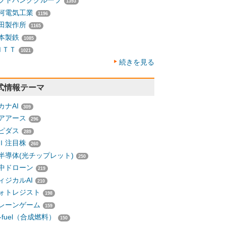
フトバンクグループ
1393
河電気工業
1196
田製作所
1165
本製鉄
1085
ＮＴＴ
1021
続きを見る
式情報テーマ
カナAI
309
アアース
296
ピダス
289
Ｉ注目株
260
半導体(光チップレット)
250
中ドローン
219
ィジカルAI
210
ォトレジスト
198
レーンゲーム
159
-fuel（合成燃料）
150