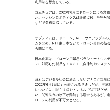
利用法を想定している。
コムチュアは、2020年6月にドローンによる
た。センシンロボティクスは設備点検、災害対
などで業務提携している。
オプティムは、ドローン、IoT、ウエアラブル
ムを開発。NTT東日本などとドローン分野の新会社
ら開始する。
日本化薬は、ドローン用緊急パラシュートシステム
ンに対応した製品をＡＣＳＬ（自律制御システム研
政府はデジタル社会に適合しないアナログ規制に
2022年6月3日にも公表される見通しだが、実
については、現在道路やトンネルでは可能だが
い。関連法令の改正が難航する場合もあるが、
ローンの利用が不可欠となる。