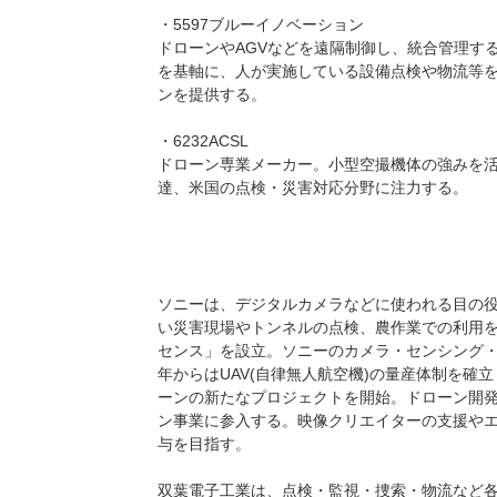
・5597ブルーイノベーション
ドローンやAGVなどを遠隔制御し、統合管理するための
を基軸に、人が実施している設備点検や物流等を
ンを提供する。
・6232ACSL
ドローン専業メーカー。小型空撮機体の強みを
達、米国の点検・災害対応分野に注力する。
ソニーは、デジタルカメラなどに使われる目の
い災害現場やトンネルの点検、農作業での利用を
センス」を設立。ソニーのカメラ・センシング・
年からはUAV(自律無人航空機)の量産体制を確立
ーンの新たなプロジェクトを開始。ドローン開発ブラ
ン事業に参入する。映像クリエイターの支援や
与を目指す。
双葉電子工業は、点検・監視・捜索・物流など