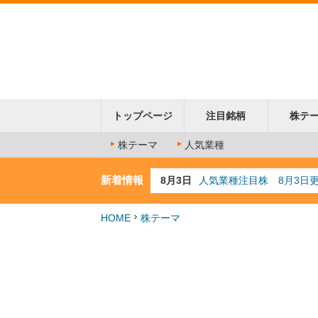
トップページ
注目銘柄
株テ
株テーマ
人気業種
新着情報
8月3日
人気業種注目株 8月3日
8月2日
金融注目株 8月2日更新
7月29日
日経225シグナル点灯
HOME
株テーマ
7月10日
半導体注目株 7月10日
8月4日
AI注目株 8月4日更新