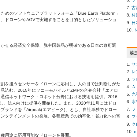
ソ
古
ソフトウェアプラットフォーム「Blue Earth Platform」
村
、ドローンやAGVで実施することを目的としたソリューショ
日
活かせる経済安全保障、脱中国製品が明確である日本の政府調
株
サ
レ
ラ
役割を担うセンサーをドローンに応用し、人の目では判断しがた
Ａ
見込む。2015年にソニーモバイルとZMPの合弁会社「エアロ
光
通信ネットワーク・ロボット分野における技術を提供。2016
水
し、法人向けに提供を開始した。また、2020年11月にはドロ
フ
ンドを「Airpeak(エアピーク)」とし、自社単独でドロー
エンタテインメントの発展、各種産業での効率化・省力化への寄
フ
ク
e
各種用途に応用可能なドローンを展開。