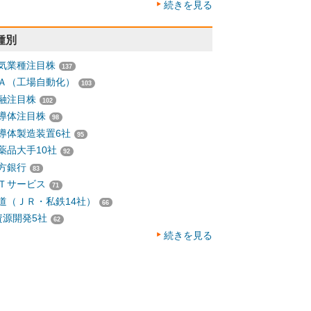
続きを見る
種別
気業種注目株
137
Ａ（工場自動化）
103
融注目株
102
導体注目株
98
導体製造装置6社
95
薬品大手10社
92
方銀行
83
Ｔサービス
71
道（ＪＲ・私鉄14社）
66
資源開発5社
62
続きを見る