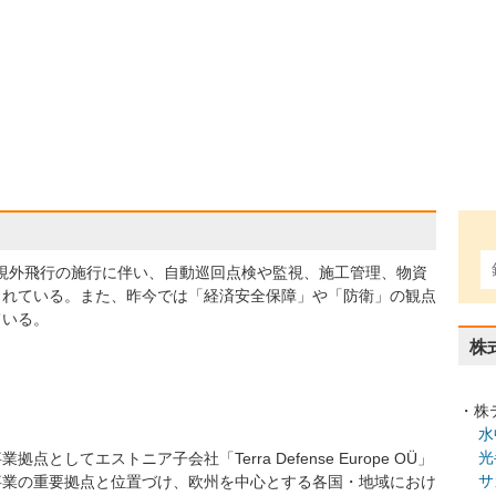
の目視外飛行の施行に伴い、自動巡回点検や監視、施工管理、物資
されている。また、昨今では「経済安全保障」や「防衛」の観点
ている。
株
・株
水
光
としてエストニア子会社「Terra Defense Europe OÜ」
サ
事業の重要拠点と位置づけ、欧州を中心とする各国・地域におけ