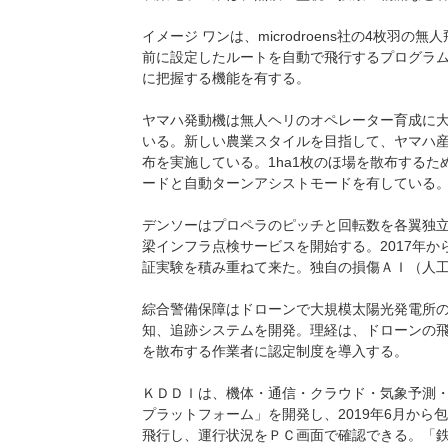
イメージ ワンは、microdroens社の4枚羽の無
前に設定したルートを自動で飛行するプログラ
に把握する機能を有する。
ヤマハ発動機は無人ヘリのオペレーター育成に大
いる。新しい農業スタイルを目指して、ヤマハ
布を実施している。1ha1枚のほ場を散布する
ードと自動ターンアシストモードを有している
デンソーはプロペラのピッチと回転数を各翼独
梁インフラ点検サービスを開始する。2017年
証実験を積み重ねて来た。独自の損傷ＡＩ（人
綜合警備保障はドローンで大規模太陽光発電所
知、追跡システムを開発。理経は、ドローンの
を散布する作業者に認定制度を導入する。
ＫＤＤＩは、機体・通信・クラウド・気象予測
プラットフォーム」を開発し、2019年6月か
飛行し、運行状況をＰＣ画面で確認できる。「