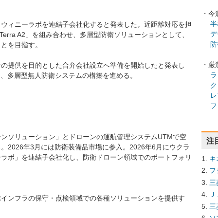
・今
半
とウィニーラボを連結子会社化すると発表した。近距離対応を担
デ
「Terra A2」を組み合わせ、多層型防衛ソリューションとして、
防
ことを目指す。
・厳
ンの提供を目的とした合弁会社設立へ準備を開始したと発表し
ラ
目指し、多層型無人防衛システムの構築を進める。
ク
レ
フ
ンソリューション」とドローンの運航管理システムUTMで空
注
2026年3月には防衛装備品市場に参入。2026年6月にウクラ
ーラボ」を連結子会社化し、防衛ドローン領域でのポートフォリ
キ
フ
三
Ｊ
業インフラの保守・点検領域での各種ソリューションを提供す
三