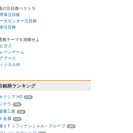
週の注目株ベスト５
導体注目株
ータセンター注目株
衛注目株
選株テーマを攻略せよ
ピダス
レーンゲーム
アアース
ィジカルAI
目銘柄ランキング
オクシア HD
3239
ジクラ
1984
菱重工業
1562
Ｘ金属
1538
菱ＵＦＪフィナンシャル・グループ
1483