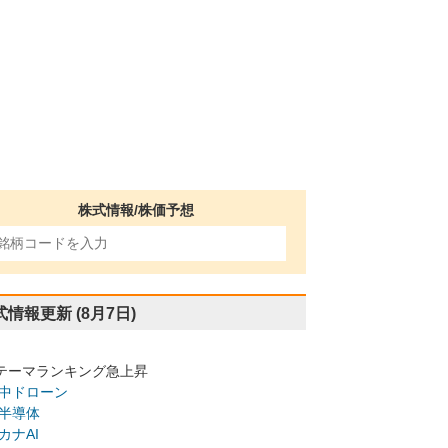
株式情報/株価予想
式情報更新
(8月7日)
テーマランキング急上昇
中ドローン
半導体
カナAI