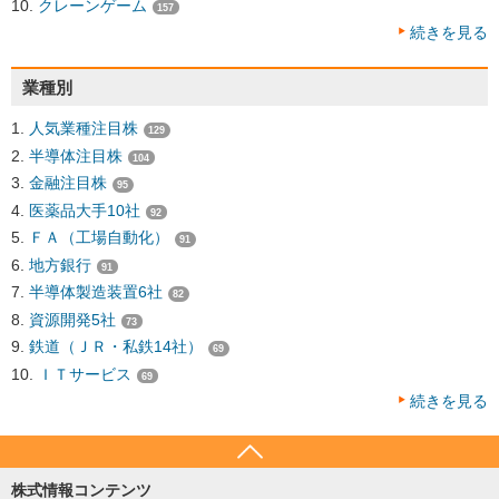
クレーンゲーム
157
続きを見る
業種別
人気業種注目株
129
半導体注目株
104
金融注目株
95
医薬品大手10社
92
ＦＡ（工場自動化）
91
地方銀行
91
半導体製造装置6社
82
資源開発5社
73
鉄道（ＪＲ・私鉄14社）
69
ＩＴサービス
69
続きを見る
株式情報コンテンツ