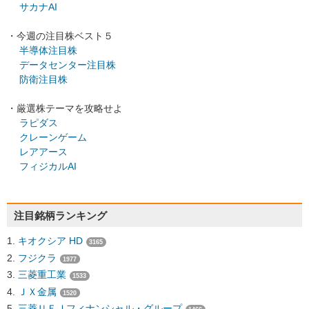
サカナAI
・今週の注目株ベスト５
半導体注目株
データセンター注目株
防衛注目株
・厳選株テーマを攻略せよ
ラピダス
クレーンゲーム
レアアース
フィジカルAI
注目銘柄ランキング
キオクシア HD
3165
フジクラ
1977
三菱重工業
1533
ＪＸ金属
1520
三菱ＵＦＪフィナンシャル・グループ