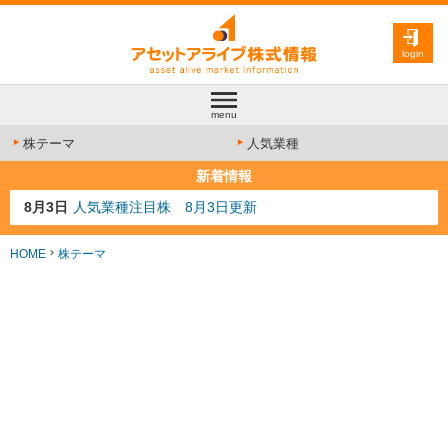
login
menu
株テーマ
人気業種
新着情報
8月3日
人気業種注目株 8月3日更新
8月2日
金融注目株 8月2日更新
7月29日
日経225シグナル点灯
HOME
株テーマ
7月10日
半導体注目株 7月10日更新
8月4日
AI注目株 8月4日更新