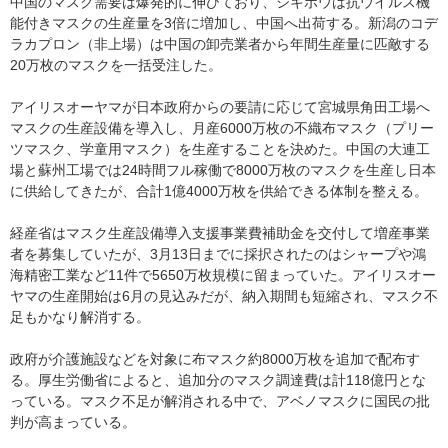
中国のマスク需要は爆発的に伸びており、シキボウは抗ウイルス機
能付きマスクの生産量を3倍に増加し、中国へ出荷する。新潟のコデ
ラカプロン（非上場）は中国の卸売業者から年間生産量に匹敵する
20万枚のマスクを一括受注した。
アイリスオーヤマが日本政府からの要請に応じて宮城県角田工場へ
マスクの生産設備を導入し、月産6000万枚の不織布マスク（プリー
ツマスク、学童用マスク）を生産することを決めた。中国の大連工
場と蘇州工場では24時間フル稼働で8000万枚のマスクを生産し日本
に供給してきたが、合計1億4000万枚を供給できる体制を整える。
経産省はマスク生産設備導入支援事業費補助金を交付して増産事業
者を募集していたが、3月13日までに採択されたのはシャープや鴻
海精密工業など11件で5650万枚規模に留まっていた。アイリスオー
ヤマの生産開始は6月の見込みだが、納入期間も短縮され、マスク不
足もかなり解消する。
政府が介護施設などを対象に布マスク約8000万枚を追加で配布す
る。厚生労働省によると、追加分のマスク調達費は計118億円とな
っている。マスク不足が解消される中で、アベノマスクに国民の批
判が高まっている。