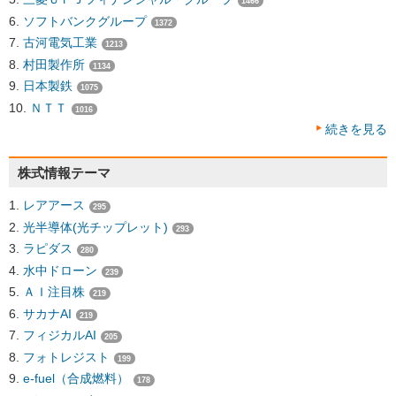
1466
ソフトバンクグループ
1372
古河電気工業
1213
村田製作所
1134
日本製鉄
1075
ＮＴＴ
1016
続きを見る
株式情報テーマ
レアアース
295
光半導体(光チップレット)
293
ラピダス
280
水中ドローン
239
ＡＩ注目株
219
サカナAI
219
フィジカルAI
205
フォトレジスト
199
e-fuel（合成燃料）
178