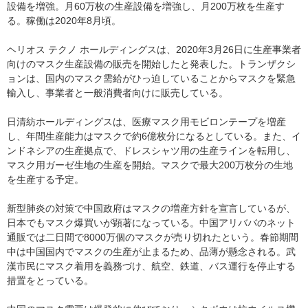
設備を増強。月60万枚の生産設備を増強し、月200万枚を生産す
る。稼働は2020年8月頃。
ヘリオス テクノ ホールディングスは、2020年3月26日に生産事業者
向けのマスク生産設備の販売を開始したと発表した。トランザクシ
ョンは、国内のマスク需給がひっ迫していることからマスクを緊急
輸入し、事業者と一般消費者向けに販売している。
日清紡ホールディングスは、医療マスク用モビロンテープを増産
し、年間生産能力はマスクで約6億枚分になるとしている。また、イ
ンドネシアの生産拠点で、ドレスシャツ用の生産ラインを転用し、
マスク用ガーゼ生地の生産を開始。マスクで最大200万枚分の生地
を生産する予定。
新型肺炎の対策で中国政府はマスクの増産方針を宣言しているが、
日本でもマスク爆買いが顕著になっている。中国アリババのネット
通販では二日間で8000万個のマスクが売り切れたという。春節期間
中は中国国内でマスクの生産が止まるため、品薄が懸念される。武
漢市民にマスク着用を義務づけ、航空、鉄道、バス運行を停止する
措置をとっている。