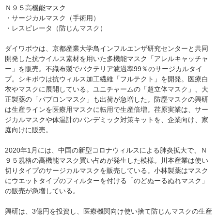
Ｎ９５高機能マスク
・サージカルマスク（手術用）
・レスピレータ（防じんマスク）
ダイワボウは、京都産業大学鳥インフルエンザ研究センターと共同
開発した抗ウイルス素材を用いた多機能マスク「アレルキャッチャ
ー」を販売。不織布製でバクテリア濾過率99％のサージカルタイ
プ。シキボウは抗ウィルス加工繊維「フルテクト」を開発。医療白
衣やマスクに展開している。ユニチャームの「超立体マスク」、大
正製薬の「パブロンマスク」も出荷が急増した。防塵マスクの興研
は生産ラインを医療用マスクに転用で生産倍増。荏原実業は、サー
ジカルマスクや体温計のパンデミック対策キットを、企業向け、家
庭向けに販売。
2020年1月には、中国の新型コロナウィルスによる肺炎拡大で、Ｎ
９５規格の高機能マスク買い占めが発生した模様。川本産業は使い
切りタイプのサージカルマスクを販売している。小林製薬はマスク
にウエットタイプのフィルターを付ける「のどぬーるぬれマスク」
の販売が急増している。
興研は、3億円を投資し、医療機関向け使い捨て防じんマスクの生産