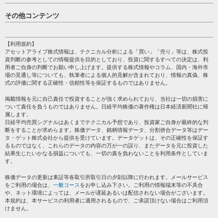
日経平均
その他コンテンツ
売買シグナル
HOME
注目銘柄
個人情報保護方針
【利用規約】
株テーマ情報
アセットアライブ株式情報は、テクニカル分析による「買い」「売り」等は、株式投
プライバシーポリシー
海外市況
資判断の参考としての情報提供を目的としており、投資に関するすべての決定は、利
会社案内
用者ご自身の判断でお願い申し上げます。提供する株式情報やコラム、国内・海外市
投資カレンダー
場の見通し等についても、執筆者による個人的見解が含まれており、情報の真偽、株
サイトマップ
格付け情報
式の評価に関する正確性・信頼性等を保証するものではありません。
お問い合わせ
株式情報・株価予想
掲載情報を元に自己責任で投資することが強く求められており、当社は一切の損害に
過去データ
ついて責任を負うものではありません。日経平均株価の著作権は日本経済新聞社に帰
属します。
日経平均売買シグナルはあくまでテクニカル予想であり、投資家ご自身が最終的な判
断をすることが求めらます。株価データ、銘柄情報データ、分割併合データ等はデー
タ・ゲット株式会社から提供を受けています。データゲットは、その正確性を保証す
るものではなく、これらのデータの内容の万が一の誤り、またデータを元に投資した
結果生じたいかなる損益についても、一切の責を負わないことを利用条件としていま
す。
株価データの更新は東証等各取引所取引日の夕刻以降に行われます。メールサービス
をご利用の場合は、
一般コース
をお申し込み下さい。ご利用の情報端末等の不具合
や、ネット環境によっては、メールが遅延あるいは配信されない場合がございます。
本規約は、本サービスの利用者に適用されるもので、ご承諾頂けない場合はご利用頂
けません。