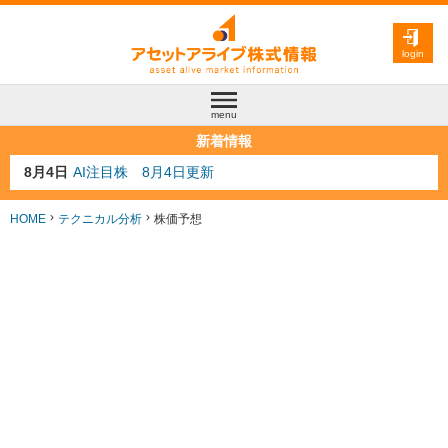
login
menu
新着情報
8月3日
人気業種注目株 8月3日更新
8月2日
金融注目株 8月2日更新
7月29日
日経225シグナル点灯
HOME
テクニカル分析
株価予想
7月10日
半導体注目株 7月10日更新
8月4日
AI注目株 8月4日更新