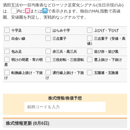
酒田五法や一目均衡表などローソク足変化シグナル(当日示現のみ)
は、
内に
または
で表示されます。独自のHAL指数で高値
圏、安値圏を判定し、実戦的なシグナルです。
十字足
はらみ十字
上ひげ・下ひげ
出会い線
三点童子
三点童子（安値・高
値）
包み足
赤三兵・黒三兵
並び赤・並び黒
明けの明星・宵の明
三役好転・三役逆転
雲上抜け・下抜け
星
転換線上抜け・下抜
遅行線上抜け・下抜
五陽連・五陰連
け
け
株式情報/株価予想
株式情報更新
(8月6日)