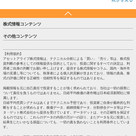
株式情報コンテンツ
日経平均
その他コンテンツ
売買シグナル
HOME
注目銘柄
個人情報保護方針
【利用規約】
株テーマ情報
アセットアライブ株式情報は、テクニカル分析による「買い」「売り」等は、株式投
プライバシーポリシー
海外市況
資判断の参考としての情報提供を目的としており、投資に関するすべての決定は、利
会社案内
用者ご自身の判断でお願い申し上げます。提供する株式情報やコラム、国内・海外市
投資カレンダー
場の見通し等についても、執筆者による個人的見解が含まれており、情報の真偽、株
サイトマップ
格付け情報
式の評価に関する正確性・信頼性等を保証するものではありません。
お問い合わせ
株式情報・株価予想
掲載情報を元に自己責任で投資することが強く求められており、当社は一切の損害に
過去データ
ついて責任を負うものではありません。日経平均株価の著作権は日本経済新聞社に帰
属します。
日経平均売買シグナルはあくまでテクニカル予想であり、投資家ご自身が最終的な判
断をすることが求めらます。株価データ、銘柄情報データ、分割併合データ等はデー
タ・ゲット株式会社から提供を受けています。データゲットは、その正確性を保証す
るものではなく、これらのデータの内容の万が一の誤り、またデータを元に投資した
結果生じたいかなる損益についても、一切の責を負わないことを利用条件としていま
す。