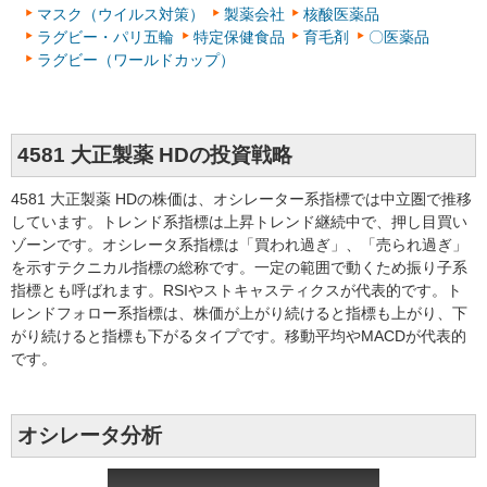
マスク（ウイルス対策）
製薬会社
核酸医薬品
ラグビー・パリ五輪
特定保健食品
育毛剤
〇医薬品
ラグビー（ワールドカップ）
4581 大正製薬 HDの投資戦略
4581 大正製薬 HDの株価は、オシレーター系指標では中立圏で推移
しています。トレンド系指標は上昇トレンド継続中で、押し目買い
ゾーンです。オシレータ系指標は「買われ過ぎ」、「売られ過ぎ」
を示すテクニカル指標の総称です。一定の範囲で動くため振り子系
指標とも呼ばれます。RSIやストキャスティクスが代表的です。ト
レンドフォロー系指標は、株価が上がり続けると指標も上がり、下
がり続けると指標も下がるタイプです。移動平均やMACDが代表的
です。
オシレータ分析