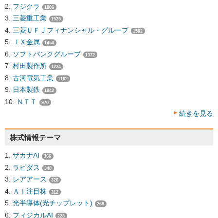
フジクラ
1886
三菱重工業
1525
三菱ＵＦＪフィナンシャル・グループ
1502
ＪＸ金属
1454
ソフトバンクグループ
1372
村田製作所
1224
古河電気工業
1162
日本製鉄
1042
ＮＴＴ
970
続きを見る
株式情報テーマ
サカナAI
366
ラピダス
340
レアアース
326
ＡＩ注目株
312
光半導体(光チップレット)
268
フィジカルAI
228