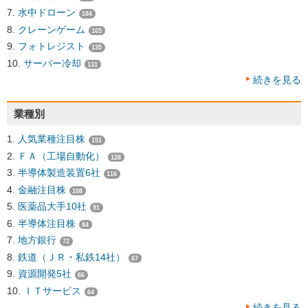
水中ドローン
184
クレーンゲーム
165
フォトレジスト
135
サーバー冷却
131
続きを見る
業種別
人気業種注目株
151
ＦＡ（工場自動化）
128
半導体製造装置6社
116
金融注目株
108
医薬品大手10社
91
半導体注目株
84
地方銀行
72
鉄道（ＪＲ・私鉄14社）
67
資源開発5社
66
ＩＴサービス
64
続きを見る