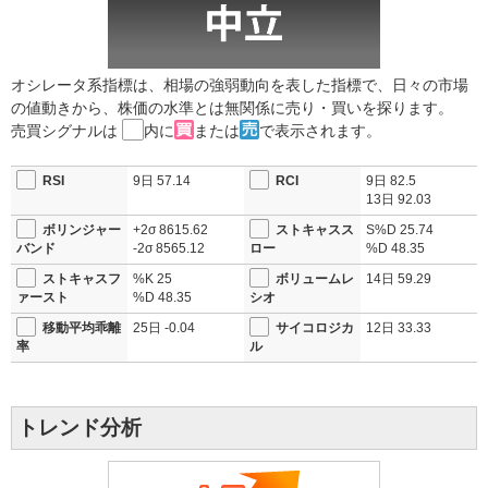
オシレータ系指標は、相場の強弱動向を表した指標で、日々の市場
の値動きから、株価の水準とは無関係に売り・買いを探ります。
売買シグナルは
内に
または
で表示されます。
RSI
9日
57.14
RCI
9日
82.5
13日
92.03
ボリンジャー
+2σ
8615.62
ストキャスス
S%D
25.74
バンド
-2σ
8565.12
ロー
%D
48.35
ストキャスフ
%K
25
ボリュームレ
14日
59.29
ァースト
%D
48.35
シオ
移動平均乖離
25日
-0.04
サイコロジカ
12日
33.33
率
ル
トレンド分析