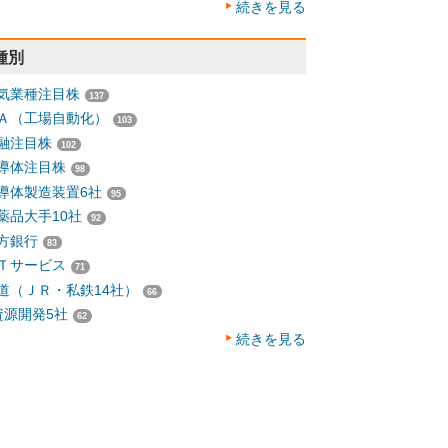
続きを見る
種別
気業種注目株
137
Ａ（工場自動化）
103
融注目株
102
導体注目株
98
導体製造装置6社
95
薬品大手10社
92
方銀行
83
Ｔサービス
71
道（ＪＲ・私鉄14社）
66
資源開発5社
62
続きを見る