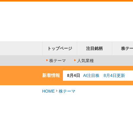
トップページ
注目銘柄
株テ
株テーマ
人気業種
新着情報
8月4日
AI注目株 8月4日更新
8月3日
人気業種注目株 8月3日
8月2日
金融注目株 8月2日更新
HOME
株テーマ
7月29日
日経225シグナル点灯
7月10日
半導体注目株 7月10日