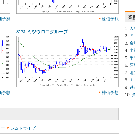
業
価予想
株価予想
人
8131
ミツウロコグループ
Ｆ
金
半
半
医
地
Ｉ
鉄
価予想
株価予想
ワー
シムドライブ