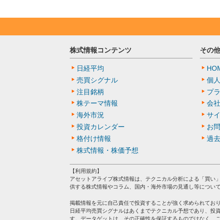
株式情報コンテンツ
その
日経平均
HO
売買シグナル
個
注目銘柄
プ
株テーマ情報
会
海外市況
サ
投資カレンダー
お
格付け情報
過
株式情報・株価予想
【利用規約】
アセットアライブ株式情報は、テクニカル分析による「買い
供する株式情報やコラム、国内・海外市場の見通し等につい
掲載情報を元に自己責任で投資することが強く求められてお
日経平均売買シグナルはあくまでテクニカル予想であり、投
す。データゲットは、その正確性を保証するものではなく、