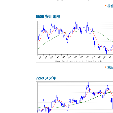
株
6506
安川電機
株
7269
スズキ