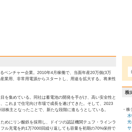
るベンチャー企業。2010年4月稼働で、当面年産20万個(3万
予定。産業用、非常用電源からスタートし、用途を拡大する。将来性
株
注目を集めている。同社は蓄電池の開発を手がけ、高い安全性と
、これまで住宅向け市場で成長を遂げてきた。そして、2023
・株
し、筆頭株主となったことで、新たな段階に進もうとしている。
水
光
るためにリン酸鉄を採用し、ドイツの認証機関テュフ・ラインラ
サ
ル充電を約1万7000回繰り返しても容量を初期の70%保持で