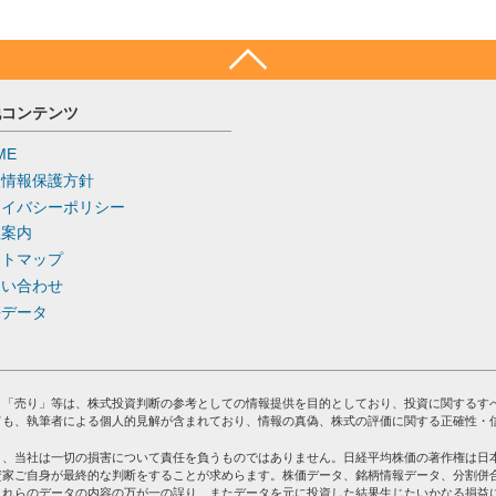
他コンテンツ
ME
人情報保護方針
ライバシーポリシー
社案内
イトマップ
問い合わせ
去データ
」「売り」等は、株式投資判断の参考としての情報提供を目的としており、投資に関するす
ても、執筆者による個人的見解が含まれており、情報の真偽、株式の評価に関する正確性・
り、当社は一切の損害について責任を負うものではありません。日経平均株価の著作権は日
資家ご自身が最終的な判断をすることが求めらます。株価データ、銘柄情報データ、分割併
これらのデータの内容の万が一の誤り、またデータを元に投資した結果生じたいかなる損益