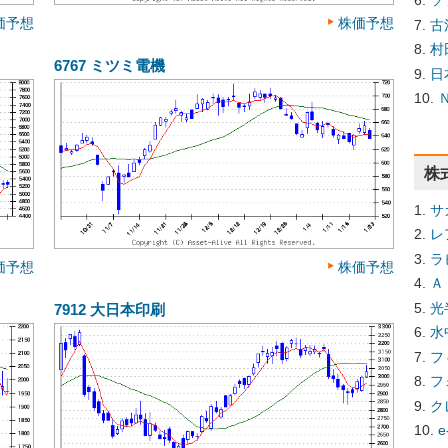
ソ
価予想
株価予想
古
村
6767
ミツミ電機
日
株
サ
レ
ラ
価予想
株価予想
Ａ
光
7912
大日本印刷
水
フ
フ
ク
e