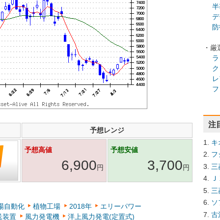
半
デ
防
・厳
ラ
ク
レ
フ
注
予想レンジ
キ
予想高値
予想安値
フ
6,900
3,700
三
円
円
Ｊ
三
ソ
場自動化
植物工場
2018年
エリーパワー
古
送装置
風力発電機
洋上風力発電(定置式)