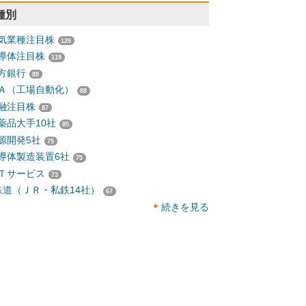
種別
気業種注目株
129
導体注目株
119
方銀行
89
Ａ（工場自動化）
88
融注目株
87
薬品大手10社
85
源開発5社
75
導体製造装置6社
75
Ｔサービス
73
鉄道（ＪＲ・私鉄14社）
67
続きを見る