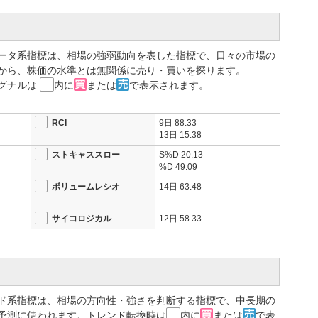
益は前期に計上した関連会社株式売却益の反動もあって352億円と前
い内容ではない。市場もこの結果を「想定内」と受け止めつつ、決算
円台での推移となった。自動車向け設備投資の軟調継続や為替・間接
して意識されている。
ータ系指標は、相場の強弱動向を表した指標で、日々の市場の
から、株価の水準とは無関係に売り・買いを探ります。
売上収益5,800億円（＋7.0%）、営業利益600億円（＋26.8%）
グナルは
内に
または
で表示されます。
の旺盛な需要を背景に足元の受注が好調と明記しており、モーション
国データセンタ向けインバータの伸長が柱となる。配当も年間72円
勢も示した。
RCI
9日
88.33
13日
15.38
滞が主因であり、本業の収益基盤は崩れていない。来期の増益率
格回復に向かえるかのカギを握る。AI・半導体というテーマの強さ
ストキャススロー
S%D
20.13
然リスク要因として残る。
%D
49.09
ボリュームレシオ
14日
63.48
売買を推奨するものではありません。投資判断はご自身の責任でお
サイコロジカル
12日
58.33
業利益は3.3％減の331億円 通期は4.3％減の480億円を計画
ィジカルAI領域での協業に合意 株価は+4.67％の4212円
薬と汎用ヒト型ロボット「まほろ」を活用した再生医療等製品
発・提供を行う合弁会社セラファを設立 株価は+4.8％の
ド系指標は、相場の方向性・強さを判断する指標で、中長期の
予測に使われます。トレンド転換時は
内に
または
で表