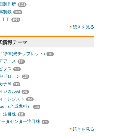
田製作所
1102
本製鉄
1080
ＮＴＴ
1024
続きを見る
式情報テーマ
半導体(光チップレット)
300
アアース
284
ピダス
279
中ドローン
255
カナAI
213
ィジカルAI
201
ォトレジスト
200
-fuel（合成燃料）
188
Ｉ注目株
187
データセンター注目株
178
続きを見る