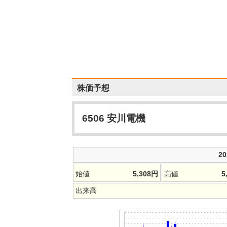
株価予想
6506
安川電機
2
始値
5,308
円
高値
5
出来高