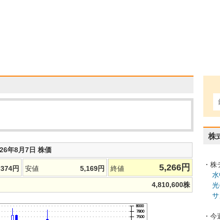
株
026年8月7日 株価
・株
5,266
円
,374
円
安値
5,169
円
終値
水
4,810,600
株
光
サ
・今