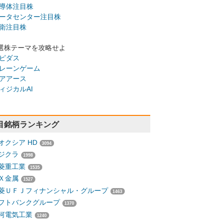
導体注目株
ータセンター注目株
衛注目株
選株テーマを攻略せよ
ピダス
レーンゲーム
アアース
ィジカルAI
目銘柄ランキング
オクシア HD
3094
ジクラ
1998
菱重工業
1535
Ｘ金属
1527
菱ＵＦＪフィナンシャル・グループ
1463
フトバンクグループ
1370
河電気工業
1240