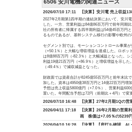
6506 安川電機の関連ニュース
2026/07/10 17:11
【決算】安川電 売上収益1389
2027年2月期第1四半期の連結決算において、安川電
した。一方、営業利益は84億86百万円で前年同期比1
社の所有者に帰属する四半期利益は54億45百万円
るものであるが、基幹システム移行の影響や欧州の
セグメント別では、モーションコントロール事業が売上収
（+50.1％）と大幅な増収増益を達成した。ロボット
は8億88百万円（-82.3％）と大幅減益となった。
利益19億21百万円（+86.9％）と増収増益を示した
（-49.4％）で減収減益となった。
財政面では資産合計が8245億55百万円と前年末比で1
加した。資本は4950億38百万円と14億22百万円
予想は売上収益5800億円（+7.0％）、営業利益600
置いた。年間配当予想は72円（前期比＋4円）で変
2026/07/10 16:48
【決算】27年2月期1Qの営業
2026/04/11 17:18
【決算】26年2月期の営業利益
画 株価は+7.05％の5239
2026/04/10 16:28
【決算】【底打ち確認、AI
2026年2月期の連結業績は、売上収益が5,421億