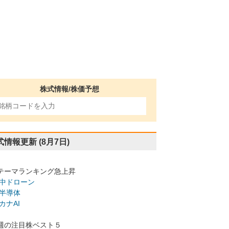
株式情報/株価予想
式情報更新
(8月7日)
テーマランキング急上昇
中ドローン
半導体
カナAI
週の注目株ベスト５