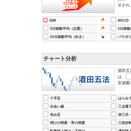
2025/10/07 10:52
【注目銘柄】自律型ロボッ
示され
（6506）安川電機は、米エヌビディアと富士通と
開発に乗り出す。世界的な産業用ロボットのリーデ
DMI
MACD
ことで実用化を加速する考えだ。自律的に環境を認
や人手不足対応に道を開く。
5日移動平均（位置）
5日移
25日移動平均（向き）
パラボ
従来の産業用ロボットは定められたプログラム通り
化にも即応できるようになる。安川電機はロボット
を取り込み、より高性能かつ柔軟なシステムを構築
い。
チャート分析
さらに、ヒト型ロボットを開発するスタートアップの
業、サービス業など、さまざまな分野での活用を想
酒田五
は、
最新の2026年2月期第2四半期累計（3〜8月）決算は
安値圏
（同1.8％増）、純利益182億円（同2.2％増）
した。
十字足
はらみ
通期業績予想については、従来の「売上収益5,150億
出会い線
三点童
円、営業利益480億円、純利益370億円 へと上
である。
包み足
赤三兵
今回の協業は、安川電機が培ってきたロボット分野
明けの明星・宵の明星
三役好
業標準を打ち立てる試みといえる。製造現場の進化