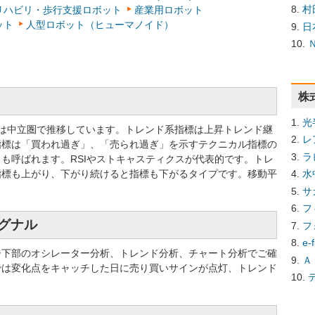
村
リハビリ・歩行支援ロボット
産業用ロボット
ット
人型ロボット（ヒューマノイド）
日
株
光
標では中立圏で推移しています。トレンド系指標は上昇トレンド継
レ
指標は「買われ過ぎ」、「売られ過ぎ」を示すテクニカル指標の
ラ
も呼ばれます。RSIやストキャスティクスが代表的です。トレ
指標も上がり、下がり続けると指標も下がるタイプです。移動平
水
サ
フ
シグナル
フ
e
ジ下部のオシレーター分析、トレンド分析、チャート分析でご確
Ａ
では変化点をキャッチした日に売り買いサインが点灯、トレンド