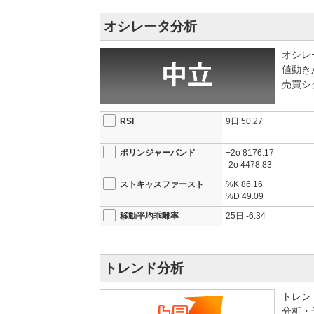
（同△5.7%）と2期連続の減益となった。最終利
オシレータ分析
期比38%の大幅減益。数字だけ見れば決して明る
発表日の株価は全体市況の悪化も重なって4,500
費の増加が利益を圧迫したことが、引き続き重荷と
オシレ
値動き
市場が注目したのは翌期の業績予想だ。2027年2月期は
売買シ
と力強い増収増益計画を示した。AI・半導体関連
コントロール部門でのAI投資けん引型の回復や、米
（前期68円）に増額する方針で、株主還元の改善姿
RSI
9日
50.27
今期の低迷は前期一時利益の剥落と自動車投資の停
26%という予想が達成できるかどうかが、株価が本
ボリンジャーバンド
+2σ
8176.17
が追い風である一方、米国関税政策の不透明感は依
-2σ
4478.83
ストキャスファースト
%K
86.16
※本記事は情報提供を目的としており、特定銘柄の
%D
49.09
願いいたします。
移動平均乖離率
25日
-6.34
2026/01/09 17:03
【決算】26年2月期3Qの営
株価は-2.09％の4921円
2025/12/02 15:47
【注目銘柄】ソフトバンクとフ
トレンド分析
2025/10/22 16:05
【注目銘柄】アステラス製
の製造プラットフォームの開
トレン
4561円
分析・