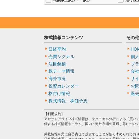
転換線上抜け・下抜け
遅行線
2025/10/03 16:21
【上方修正】通期営業利益4
価は+19.26％の3790円
2025/08/14 10:31
【注目銘柄】ロボット事業
ＡＩに続く投資テーマとして、産業用ロボットへの注
だ。経済環境が不透明な中でも、ロボット部門は確
株式情報コンテンツ
その
2026年2月期第1四半期（2025年3月〜5月）の
日経平均
HO
小幅減収ながら営業利益は増加した。生産稼働率の
売買シグナル
個
需要面では、中国や韓国の自動車分野で大型案件が
注目銘柄
プ
装置向けでは、溶接・搬送など多様な工程に対応可能
株テーマ情報
会
ジア市場でのシェア拡大を視野に入れている。
海外市況
サ
通期の業績見通しは、売上収益を5,500億円から5,
投資カレンダー
お
の関税政策など外部要因が影響しているが、ロボッ
格付け情報
過
い。
株式情報・株価予想
新製品としては、自律制御やAI機能を強化した「MO
など高成長市場への提案を強化している。また、i3-M
【利用規約】
安定化を実現するソリューションを拡充している。
アセットアライブ株式情報は、テクニカル分析による「買い
供する株式情報やコラム、国内・海外市場の見通し等につい
短期的には関税や為替の変動などリスク要因もある
掲載情報を元に自己責任で投資することが強く求められてお
を武器に、長期的な成長シナリオを描ける状況にあ