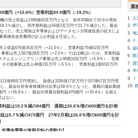
業
億円（+10.6%）営業利益84.9億円（-19.2%）
人
機の売上収益は1389億82百万円となり、前年同期比で10.6％増加
半
9.2％減少し、四半期利益は56億2百万円で21.7％減少した。親会
となった。売上増加は半導体およびデータセンタ関連投資の拡大によ
地
事業構造改革費用の計上が利益を圧迫した。
Ｆ
益676億35百万円（+21.5％）、営業利益75億62百万円
金
事業は売上567億28百万円（+2.0％）でほぼ横ばいだが、営業利益
医
システムエンジニアリング事業は売上98億16百万円（+5.9％）、営業
資
。その他事業は売上48億2百万円（-5.5％）、営業利益1億93百万円
半
Ｉ
21億89百万円増加し、負債は3295億17百万円で107億67百万円増
増加し、親会社所有者帰属持分比率は58.8％となった。通期の連結業績
億円（+26.8％）、親会社帰属当期利益470億円（+33.4％）を据え
更はない。
利益は19.2％減の84億円 通期は26.8％増の600億円を計画
は5.7％減の473億円 27年2月期は26.8％増の600億円を計
円
・半導体需要が来期反転の原動力】
円（前期比＋0.8%）とほぼ横ばいを確保した一方、営業利益は473億円