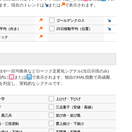
ト開発で主導、エヌビディア・富士通と協業へ
ます。現在のトレンドは
または
で表示されます。
連携し、製造現場でロボットを自律的に動かす人工知能（AI）基盤の
ィングカンパニーである同社が主導し、両社の先端技術と融合する
ゴールデンクロス
識し最適行動をとるロボットを生み出し、スマートファクトリー化
動平均（向き）
25日移動平均（位置）
リック
に動作するのが中心だったが、AIを活用することで複雑な現場の変
制御技術で強みを持ち、エヌビディアの半導体と富士通の計算基盤
する。製造業の競争力向上に直結する取り組みとして注目度は高
東京ロボティクスを買収した。同社のToroboは、製造業、物流
定したヒューマノイドロボット。
法や一目均衡表などローソク足変化シグナル(当日示現のみ)
内に
または
で表示されます。独自のHAL指数で高値圏、
、売上収益2,602億円（前年同期比0.5％減）、営業利益233億円
を判定し、実戦的なシグナルです。
 となった。売上は横ばいながらも、利益はコスト抑制効果で微増を確保
十字
上ひげ・下ひげ
円、営業利益430億円、純利益330億円」から、売上収益5,250億
子
三点童子（安値・高値）
方修正した。円安や利益率改善を織り込んだ慎重ながらも前向きな修正
・黒三兵
並び赤・並び黒
の知見を軸に、AI分野の世界的リーダーを巻き込みながら新たな産
転・三役逆転
雲上抜け・下抜け
をリードし、国内外での存在感をさらに高める契機となりそうだ。