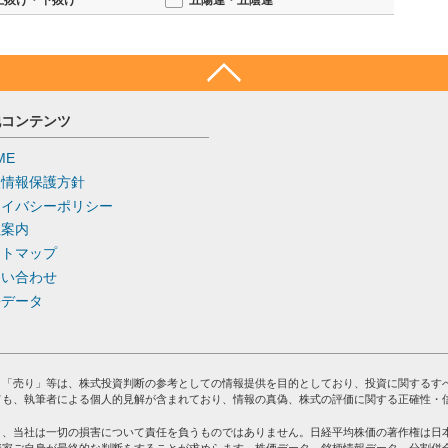
上抜け・下抜け
五陽連・五陰連
30億円→480億円 上期実績や足元の需要環境などを考慮 株
で堅実な底力を発揮
目が高まる中、（6506）安川電機はその中核を担う企業の一つ
かな存在感を示している。
他コンテンツ
連結決算では、ロボット事業の売上収益は556億円となり、前年同期比で
ME
改善や内製化の推進が収益性向上に寄与した。
人情報保護方針
進行し、国内の一般産業向けも底堅い。特にEV関連や半導体製造
ライバシーポリシー
な「Motoman」シリーズが好調だ。海外展開も順調で、欧州やア
社案内
イトマップ
150億円へ、営業利益を600億円から430億円へと下方修正した。米国
問い合わせ
ト事業自体は増益基調を維持しており、中長期の成長余地は大き
去データ
TOMAN-NEXTシリーズ」を投入。EV・半導体・バッテリー分野
echatronicsコンセプトに基づき、工場全体の生産効率向上や品質
」「売り」等は、株式投資判断の参考としての情報提供を目的としており、投資に関するす
ても、執筆者による個人的見解が含まれており、情報の真偽、株式の評価に関する正確性・
が、安川電機のロボット事業は技術力と製品ラインアップの幅広さ
り、当社は一切の損害について責任を負うものではありません。日経平均株価の著作権は日
る。