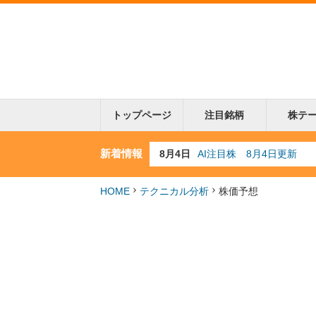
トップページ
注目銘柄
株テ
新着情報
8月3日
人気業種注目株 8月3日
8月2日
金融注目株 8月2日更新
7月29日
日経225シグナル点灯
HOME
テクニカル分析
株価予想
7月10日
半導体注目株 7月10日
8月4日
AI注目株 8月4日更新