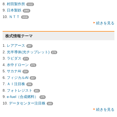
村田製作所
1112
日本製鉄
1083
ＮＴＴ
1018
続きを見る
株式情報テーマ
レアアース
297
光半導体(光チップレット)
279
ラピダス
274
水中ドローン
273
サカナAI
224
フィジカルAI
207
ＡＩ注目株
206
フォトレジスト
201
e-fuel（合成燃料）
175
データセンター注目株
160
続きを見る