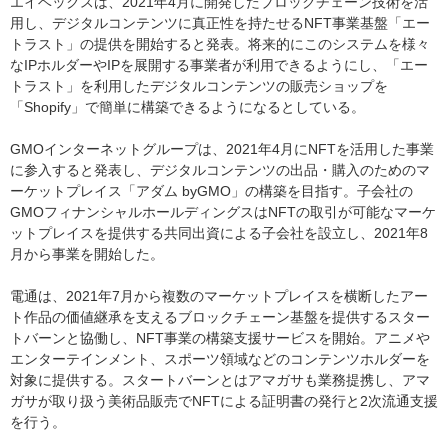
エイベックスは、2021年4月に開発したブロックチェーン技術を活
用し、デジタルコンテンツに真正性を持たせるNFT事業基盤「エー
トラスト」の提供を開始すると発表。将来的にこのシステムを様々
なIPホルダーやIPを展開する事業者が利用できるようにし、「エー
トラスト」を利用したデジタルコンテンツの販売ショップを
「Shopify」で簡単に構築できるようになるとしている。
GMOインターネットグループは、2021年4月にNFTを活用した事業
に参入すると発表し、デジタルコンテンツの出品・購入のためのマ
ーケットプレイス「アダム byGMO」の構築を目指す。子会社の
GMOフィナンシャルホールディングスはNFTの取引が可能なマーケ
ットプレイスを提供する共同出資による子会社を設立し、2021年8
月から事業を開始した。
電通は、2021年7月から複数のマーケットプレイスを横断したアー
ト作品の価値継承を支えるブロックチェーン基盤を提供するスター
トバーンと協働し、NFT事業の構築支援サービスを開始。アニメや
エンターテインメント、スポーツ領域などのコンテンツホルダーを
対象に提供する。スタートバーンとはアマガサも業務提携し、アマ
ガサが取り扱う美術品販売でNFTによる証明書の発行と2次流通支援
を行う。