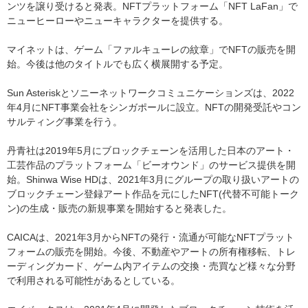
ンツを譲り受けると発表。NFTプラットフォーム「NFT LaFan」で
ニューヒーローやニューキャラクターを提供する。
マイネットは、ゲーム「ファルキューレの紋章」でNFTの販売を開
始。今後は他のタイトルでも広く横展開する予定。
Sun Asteriskとソニーネットワークコミュニケーションズは、2022
年4月にNFT事業会社をシンガポールに設立。NFTの開発受託やコン
サルティング事業を行う。
丹青社は2019年5月にブロックチェーンを活用した日本のアート・
工芸作品のプラットフォーム「ビーオウンド」のサービス提供を開
始。Shinwa Wise HDは、2021年3月にグループの取り扱いアートの
ブロックチェーン登録アート作品を元にしたNFT(代替不可能トーク
ン)の生成・販売の新規事業を開始すると発表した。
CAICAは、2021年3月からNFTの発行・流通が可能なNFTプラット
フォームの販売を開始。今後、不動産やアートの所有権移転、トレ
ーディングカード、ゲーム内アイテムの交換・売買など様々な分野
で利用される可能性があるとしている。