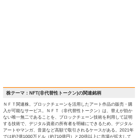
株テーマ：NFT(非代替性トークン)の関連銘柄
ＮＦＴ関連株。ブロックチェーンを活用したアート作品の販売・購
入が可能なサービス。ＮＦＴ（非代替性トークン）は、替えが効か
ない唯一無二であることを、ブロックチェーン技術を利用して証明
する技術で、デジタル資産の所有者を明確にできるため、デジタル
アートやマンガ、音楽など高額で取引されるケースがある。2021年
では約7億1000万ドル（約710億円）と20倍以上に市場が拡大して