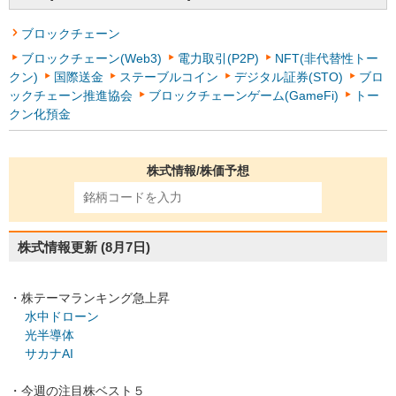
ブロックチェーン
ブロックチェーン(Web3)
電力取引(P2P)
NFT(非代替性トー
クン)
国際送金
ステーブルコイン
デジタル証券(STO)
ブロ
ックチェーン推進協会
ブロックチェーンゲーム(GameFi)
トー
クン化預金
株式情報/株価予想
株式情報更新
(8月7日)
・株テーマランキング急上昇
水中ドローン
光半導体
サカナAI
・今週の注目株ベスト５