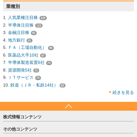
業種別
人気業種注目株
129
半導体注目株
115
金融注目株
92
地方銀行
91
ＦＡ（工場自動化）
90
医薬品大手10社
87
半導体製造装置6社
75
資源開発5社
73
ＩＴサービス
70
鉄道（ＪＲ・私鉄14社）
69
続きを見る
株式情報コンテンツ
日経平均
その他コンテンツ
売買シグナル