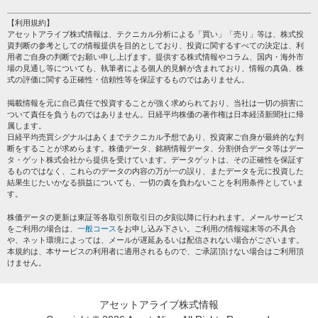
HOME
注目銘柄
個人情報保護方針
【利用規約】
株テーマ情報
アセットアライブ株式情報は、テクニカル分析による「買い」「売り」等は、株式投
プライバシーポリシー
海外市況
資判断の参考としての情報提供を目的としており、投資に関するすべての決定は、利
会社案内
用者ご自身の判断でお願い申し上げます。提供する株式情報やコラム、国内・海外市
投資カレンダー
場の見通し等についても、執筆者による個人的見解が含まれており、情報の真偽、株
サイトマップ
格付け情報
式の評価に関する正確性・信頼性等を保証するものではありません。
お問い合わせ
株式情報・株価予想
掲載情報を元に自己責任で投資することが強く求められており、当社は一切の損害に
過去データ
ついて責任を負うものではありません。日経平均株価の著作権は日本経済新聞社に帰
属します。
日経平均売買シグナルはあくまでテクニカル予想であり、投資家ご自身が最終的な判
断をすることが求めらます。株価データ、銘柄情報データ、分割併合データ等はデー
タ・ゲット株式会社から提供を受けています。データゲットは、その正確性を保証す
るものではなく、これらのデータの内容の万が一の誤り、またデータを元に投資した
結果生じたいかなる損益についても、一切の責を負わないことを利用条件としていま
す。
株価データの更新は東証等各取引所取引日の夕刻以降に行われます。メールサービス
をご利用の場合は、
一般コース
をお申し込み下さい。ご利用の情報端末等の不具合
や、ネット環境によっては、メールが遅延あるいは配信されない場合がございます。
本規約は、本サービスの利用者に適用されるもので、ご承諾頂けない場合はご利用頂
けません。
アセットアライブ株式情報