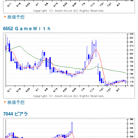
株価予想
6552
ＧａｍｅＷｉｔｈ
株価予想
7044
ピアラ