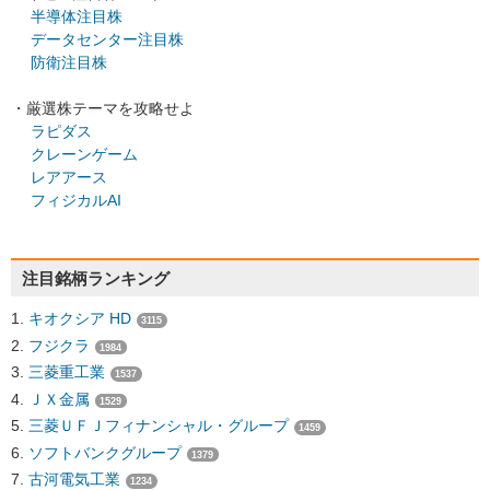
半導体注目株
データセンター注目株
防衛注目株
・厳選株テーマを攻略せよ
ラピダス
クレーンゲーム
レアアース
フィジカルAI
注目銘柄ランキング
キオクシア HD
3115
フジクラ
1984
三菱重工業
1537
ＪＸ金属
1529
三菱ＵＦＪフィナンシャル・グループ
1459
ソフトバンクグループ
1379
古河電気工業
1234