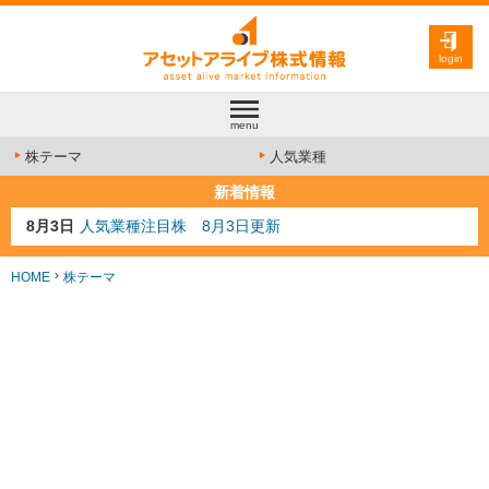
login
menu
株テーマ
人気業種
新着情報
8月3日
人気業種注目株 8月3日更新
8月2日
金融注目株 8月2日更新
7月29日
日経225シグナル点灯
HOME
株テーマ
7月10日
半導体注目株 7月10日更新
8月4日
AI注目株 8月4日更新