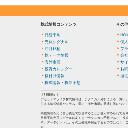
株式情報コンテンツ
その
日経平均
HO
売買シグナル
個
注目銘柄
プ
株テーマ情報
会
海外市況
サ
投資カレンダー
お
格付け情報
過
株式情報・株価予想
【利用規約】
アセットアライブ株式情報は、テクニカル分析による「買い
供する株式情報やコラム、国内・海外市場の見通し等につい
掲載情報を元に自己責任で投資することが強く求められてお
日経平均売買シグナルはあくまでテクニカル予想であり、投
す。データゲットは、その正確性を保証するものではなく、
す。