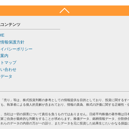
他コンテンツ
ME
人情報保護方針
ライバシーポリシー
社案内
イトマップ
問い合わせ
去データ
」「売り」等は、株式投資判断の参考としての情報提供を目的としており、投資に関するす
ても、執筆者による個人的見解が含まれており、情報の真偽、株式の評価に関する正確性・
り、当社は一切の損害について責任を負うものではありません。日経平均株価の著作権は日
資家ご自身が最終的な判断をすることが求めらます。株価データ、銘柄情報データ、分割併
これらのデータの内容の万が一の誤り、またデータを元に投資した結果生じたいかなる損益