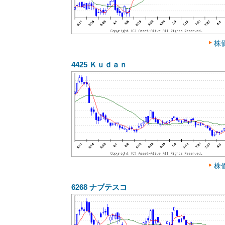
株
4425
Ｋｕｄａｎ
株
6268
ナブテスコ