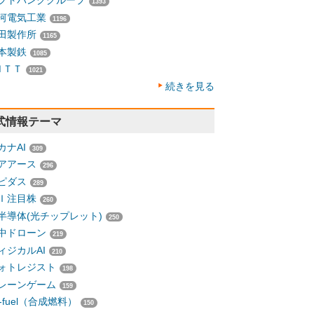
フトバンクグループ
1393
河電気工業
1196
田製作所
1165
本製鉄
1085
ＮＴＴ
1021
続きを見る
式情報テーマ
カナAI
309
アアース
296
ピダス
289
Ｉ注目株
260
半導体(光チップレット)
250
中ドローン
219
ィジカルAI
210
ォトレジスト
198
レーンゲーム
159
-fuel（合成燃料）
150