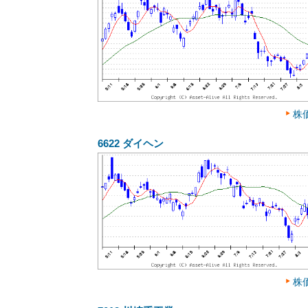
株
6622
ダイヘン
株