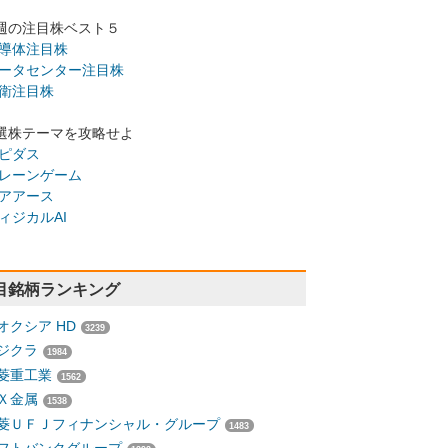
週の注目株ベスト５
導体注目株
ータセンター注目株
衛注目株
選株テーマを攻略せよ
ピダス
レーンゲーム
アアース
ィジカルAI
目銘柄ランキング
オクシア HD
3239
ジクラ
1984
菱重工業
1562
Ｘ金属
1538
菱ＵＦＪフィナンシャル・グループ
1483