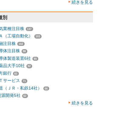
続きを見る
種別
気業種注目株
137
Ａ（工場自動化）
103
融注目株
102
導体注目株
98
導体製造装置6社
95
薬品大手10社
92
方銀行
83
Ｔサービス
71
道（ＪＲ・私鉄14社）
66
資源開発5社
62
続きを見る