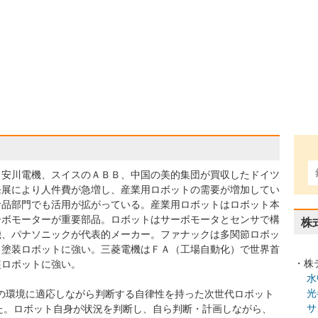
、安川電機、スイスのＡＢＢ、中国の美的集団が買収したドイツ
発展により人件費が急増し、産業用ロボットの需要が増加してい
食品部門でも活用が拡がっている。産業用ロボットはロボット本
ーボモーターが重要部品。ロボットはサーボモータとセンサで構
株
機、パナソニックが代表的メーカー。ファナックは多関節ロボッ
、塗装ロボットに強い。三菱電機はＦＡ（工場自動化）で世界首
・株
装ロボットに強い。
水
光
周りの環境に適応しながら判断する自律性を持った次世代ロボット
サ
始した。ロボット自身が状況を判断し、自ら判断・計画しながら、