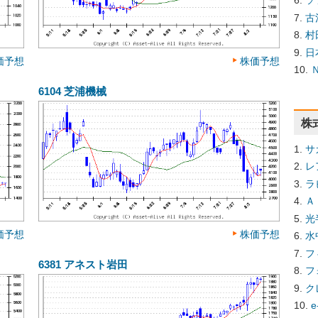
ソ
古
村
日
価予想
株価予想
6104
芝浦機械
株
サ
レ
ラ
Ａ
光
価予想
株価予想
水
フ
6381
アネスト岩田
フ
ク
e