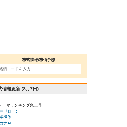
株式情報/株価予想
式情報更新
(8月7日)
テーマランキング急上昇
中ドローン
半導体
カナAI