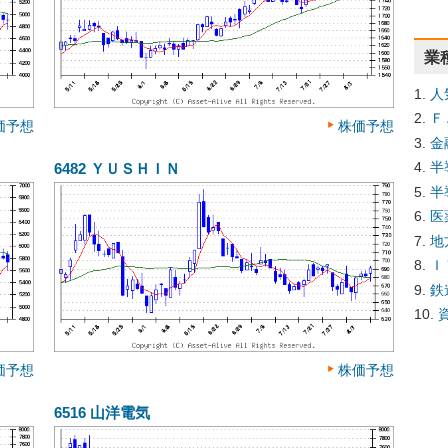
業
人
Ｆ
価予想
株価予想
金
半
6482
ＹＵＳＨＩＮ
半
医
地
Ｉ
鉄
価予想
株価予想
6516
山洋電気