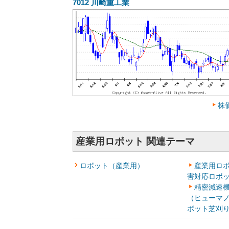
7012
川崎重工業
株
産業用ロボット 関連テーマ
ロボット（産業用）
産業用ロ
害対応ロボ
精密減速
（ヒューマ
ボット芝刈