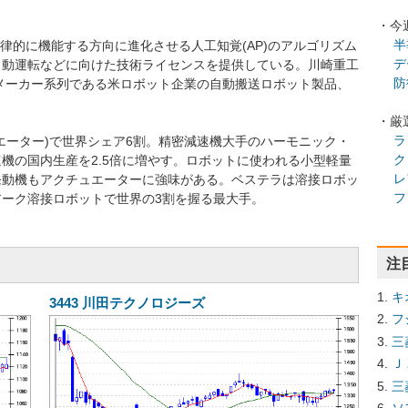
・今
半
自律的に機能する方向に進化させる人工知覚(AP)のアルゴリズム
デ
自動運転などに向けた技術ライセンスを提供している。川崎重工
防
車メーカー系列である米ロボット企業の自動搬送ロボット製品、
。
・厳
ラ
エーター)で世界シェア6割。精密減速機大手のハーモニック・
ク
機の国内生産を2.5倍に増やす。ロボットに使われる小型軽量
レ
発動機もアクチュエーターに強味がある。ベステラは溶接ロボッ
フ
ーク溶接ロボットで世界の3割を握る最大手。
注
キ
3443
川田テクノロジーズ
フ
三
Ｊ
三