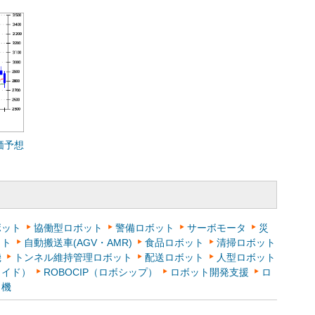
価予想
ボット
協働型ロボット
警備ロボット
サーボモータ
災
ット
自動搬送車(AGV・AMR)
食品ロボット
清掃ロボット
機
トンネル維持管理ロボット
配送ロボット
人型ロボット
ノイド）
ROBOCIP（ロボシップ）
ロボット開発支援
ロ
り機