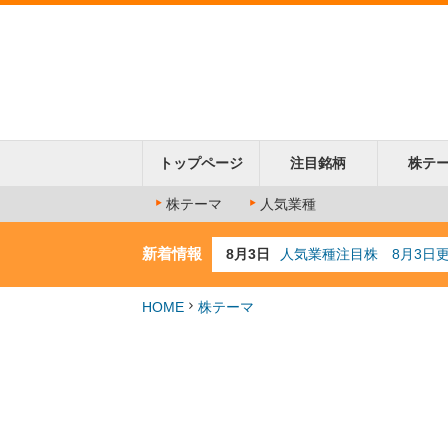
トップページ
注目銘柄
株テ
株テーマ
人気業種
新着情報
8月3日
人気業種注目株 8月3日
8月2日
金融注目株 8月2日更新
7月29日
日経225シグナル点灯
HOME
株テーマ
7月10日
半導体注目株 7月10日
8月4日
AI注目株 8月4日更新