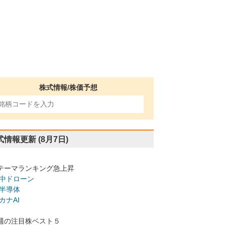
株式情報/株価予想
式情報更新
(8月7日)
テーマランキング急上昇
中ドローン
半導体
カナAI
週の注目株ベスト５