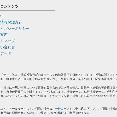
他コンテンツ
ME
人情報保護方針
ライバシーポリシー
社案内
イトマップ
問い合わせ
去データ
」「売り」等は、株式投資判断の参考としての情報提供を目的としており、投資に関するす
ても、執筆者による個人的見解が含まれており、情報の真偽、株式の評価に関する正確性・
り、当社は一切の損害について責任を負うものではありません。日経平均株価の著作権は日
資家ご自身が最終的な判断をすることが求めらます。株価データ、銘柄情報データ、分割併
これらのデータの内容の万が一の誤り、またデータを元に投資した結果生じたいかなる損益
れます。メールサービスをご利用の場合は、
一般コース
をお申し込み下さい。ご利用の情報
の利用者に適用されるもので、ご承諾頂けない場合はご利用頂けません。