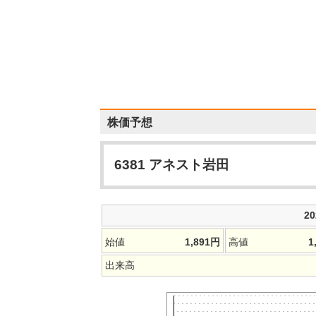
株価予想
6381
アネスト岩田
2
始値
1,891
円
高値
1
出来高