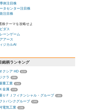
導体注目株
ータセンター注目株
衛注目株
選株テーマを攻略せよ
ピダス
レーンゲーム
アアース
ィジカルAI
目銘柄ランキング
オクシア HD
3239
ジクラ
1984
菱重工業
1562
Ｘ金属
1538
菱ＵＦＪフィナンシャル・グループ
1483
フトバンクグループ
1393
河電気工業
1196