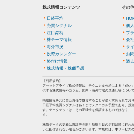
株式情報コンテンツ
その
日経平均
HO
売買シグナル
個
注目銘柄
プ
株テーマ情報
会
海外市況
サ
投資カレンダー
お
格付け情報
過
株式情報・株価予想
【利用規約】
アセットアライブ株式情報は、テクニカル分析による「買い
供する株式情報やコラム、国内・海外市場の見通し等につい
掲載情報を元に自己責任で投資することが強く求められてお
日経平均売買シグナルはあくまでテクニカル予想であり、投
す。データゲットは、その正確性を保証するものではなく、
す。
株価データの更新は東証等各取引所取引日の夕刻以降に行わ
いは配信されない場合がございます。本規約は、本サービス