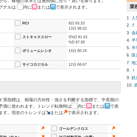
から、株価の水準とは無関係に売り・買いを探ります。
業
グナルは
内に
または
で表示されます。
人
RCI
9日
93.33
Ｆ
13日
96.02
金
ストキャススロー
S%D
91.43
半
%D
97.95
半
ボリュームレシオ
14日
80.24
医
地
サイコロジカル
12日
66.67
Ｉ
鉄
ド系指標は、相場の方向性・強さを判断する指標で、中長期の
予測に使われます。トレンド転換時は
内に
または
で表
ます。現在のトレンドは
または
で表示されます。
ゴールデンクロス