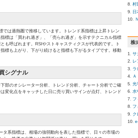
村
日
系指標では過熱圏で推移しています。トレンド系指標は上昇トレン
系指標は「買われ過ぎ」、「売られ過ぎ」を示すテクニカル指標
株
とも呼ばれます。RSIやストキャスティクスが代表的です。ト
と指標も上がり、下がり続けると指標も下がるタイプです。移動
サ
レ
ラ
売買シグナル
Ａ
光
ジ下部のオシレーター分析、トレンド分析、チャート分析でご確
水
では変化点をキャッチした日に売り買いサインが点灯、トレンド
フ
フ
ク
e
ータ系指標は、相場の強弱動向を表した指標で、日々の市場の