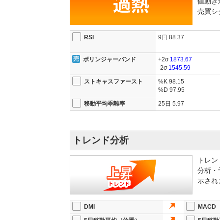
値動き
売買シ
RSI
9日
88.37
ボリンジャーバンド
+2σ
1873.67
-2σ
1545.59
ストキャスファースト
%K
98.15
%D
97.95
移動平均乖離率
25日
5.97
トレンド分析
トレン
分析・
示され
DMI
MACD