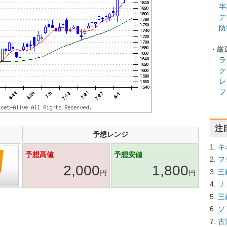
半
デ
防
・厳
ラ
ク
レ
フ
注
予想レンジ
キ
予想高値
予想安値
フ
2,000
1,800
三
円
円
Ｊ
三
ソ
古