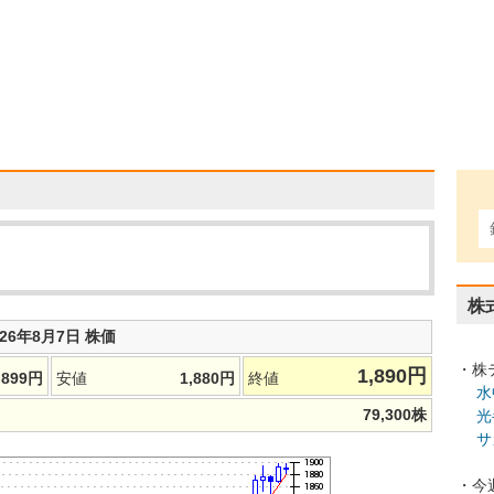
株
026年8月7日 株価
・株
1,890
円
,899
円
安値
1,880
円
終値
水
79,300
株
光
サ
・今