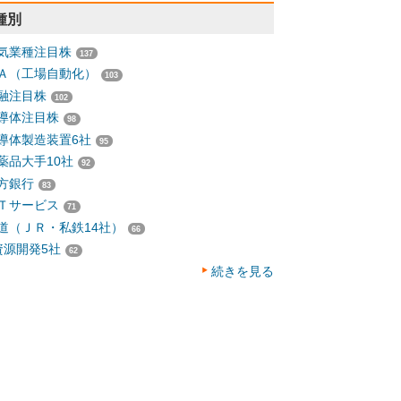
種別
気業種注目株
137
Ａ（工場自動化）
103
融注目株
102
導体注目株
98
導体製造装置6社
95
薬品大手10社
92
方銀行
83
Ｔサービス
71
道（ＪＲ・私鉄14社）
66
資源開発5社
62
続きを見る