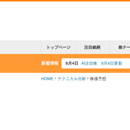
トップページ
注目銘柄
株テ
新着情報
8月3日
人気業種注目株 8月3日
8月2日
金融注目株 8月2日更新
7月29日
日経225シグナル点灯
HOME
テクニカル分析
株価予想
7月10日
半導体注目株 7月10日
8月4日
AI注目株 8月4日更新