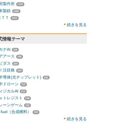
田製作所
1165
本製鉄
1085
ＮＴＴ
1021
続きを見る
式情報テーマ
カナAI
309
アアース
296
ピダス
289
Ｉ注目株
260
半導体(光チップレット)
250
中ドローン
219
ィジカルAI
210
ォトレジスト
198
レーンゲーム
159
-fuel（合成燃料）
150
続きを見る