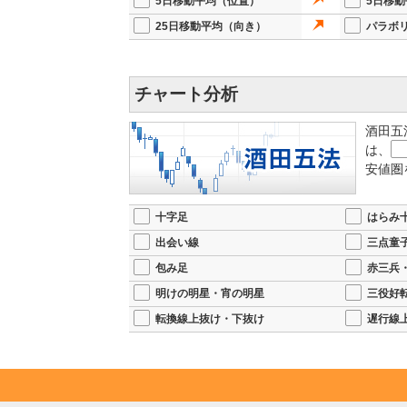
5日移動平均（位置）
5日移
25日移動平均（向き）
パラボ
チャート分析
酒田五
は、
安値圏
十字足
はらみ
出会い線
三点童
包み足
赤三兵
明けの明星・宵の明星
三役好
転換線上抜け・下抜け
遅行線