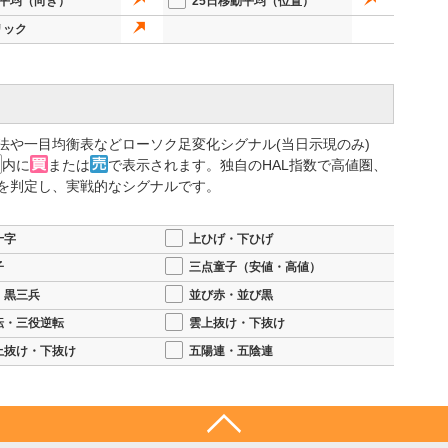
動平均（向き）
25日移動平均（位置）
リック
法や一目均衡表などローソク足変化シグナル(当日示現のみ)
内に
または
で表示されます。独自のHAL指数で高値圏、
を判定し、実戦的なシグナルです。
十字
上ひげ・下ひげ
子
三点童子（安値・高値）
・黒三兵
並び赤・並び黒
転・三役逆転
雲上抜け・下抜け
上抜け・下抜け
五陽連・五陰連