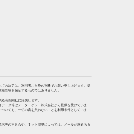
べての決定は、利用者ご自身の判断でお願い申し上げます。提
信頼性等を保証するものではありません。
本経済新聞社に帰属します。
合データ等はデータ・ゲット株式会社から提供を受けていま
についても、一切の責を負わないことを利用条件としていま
端末等の不具合や、ネット環境によっては、メールが遅延ある