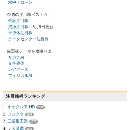
水中ドローン
・今週の注目株ベスト５
金融注目株
資源注目株
8月9日更新
半導体注目株
データセンター注目株
・厳選株テーマを攻略せよ
サカナAI
光半導体
レアアース
フィジカルAI
注目銘柄ランキング
キオクシア HD
2951
フジクラ
2107
三菱重工業
1576
ＪＸ金属
1533