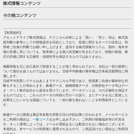
株式情報コンテンツ
日経平均
その他コンテンツ
売買シグナル
HOME
注目銘柄
個人情報保護方針
【利用規約】
株テーマ情報
アセットアライブ株式情報は、テクニカル分析による「買い」「売り」等は、株式投
プライバシーポリシー
海外市況
資判断の参考としての情報提供を目的としており、投資に関するすべての決定は、利
会社案内
用者ご自身の判断でお願い申し上げます。提供する株式情報やコラム、国内・海外市
投資カレンダー
場の見通し等についても、執筆者による個人的見解が含まれており、情報の真偽、株
サイトマップ
格付け情報
式の評価に関する正確性・信頼性等を保証するものではありません。
お問い合わせ
株式情報・株価予想
掲載情報を元に自己責任で投資することが強く求められており、当社は一切の損害に
過去データ
ついて責任を負うものではありません。日経平均株価の著作権は日本経済新聞社に帰
属します。
日経平均売買シグナルはあくまでテクニカル予想であり、投資家ご自身が最終的な判
断をすることが求めらます。株価データ、銘柄情報データ、分割併合データ等はデー
タ・ゲット株式会社から提供を受けています。データゲットは、その正確性を保証す
るものではなく、これらのデータの内容の万が一の誤り、またデータを元に投資した
結果生じたいかなる損益についても、一切の責を負わないことを利用条件としていま
す。
株価データの更新は東証等各取引所取引日の夕刻以降に行われます。メールサービス
をご利用の場合は、
一般コース
をお申し込み下さい。ご利用の情報端末等の不具合
や、ネット環境によっては、メールが遅延あるいは配信されない場合がございます。
本規約は、本サービスの利用者に適用されるもので、ご承諾頂けない場合はご利用頂
けません。