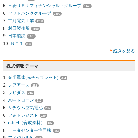
三菱ＵＦＪフィナンシャル・グループ
1449
ソフトバンクグループ
1396
古河電気工業
1268
村田製作所
1100
日本製鉄
1075
ＮＴＴ
998
続きを見る
株式情報テーマ
光半導体(光チップレット)
324
レアアース
262
ラピダス
244
水中ドローン
215
リチウム空気電池
205
フォトレジスト
189
e-fuel（合成燃料）
187
データセンター注目株
183
フィジカルAI