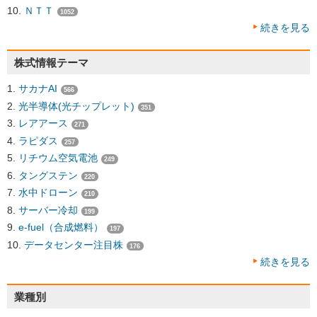
ＮＴＴ
1052
続きを見る
株式情報テーマ
サカナAI
566
光半導体(光チップレット)
351
レアアース
271
ラピダス
257
リチウム空気電池
249
タングステン
220
水中ドローン
210
サーバー冷却
199
e-fuel（合成燃料）
197
データセンター注目株
176
続きを見る
業種別