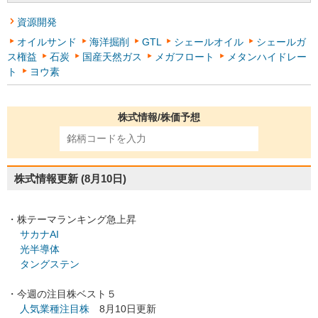
資源開発
オイルサンド
海洋掘削
GTL
シェールオイル
シェールガ
ス権益
石炭
国産天然ガス
メガフロート
メタンハイドレー
ト
ヨウ素
株式情報/株価予想
株式情報更新
(8月10日)
・株テーマランキング急上昇
サカナAI
光半導体
タングステン
・今週の注目株ベスト５
人気業種注目株
8月10日更新