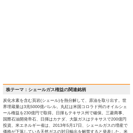
株テーマ：シェールガス権益の関連銘柄
炭化水素を含む頁岩(シェール)を熱分解して、原油を取り出す。世
界埋蔵量は3兆5000億バレル。丸紅は米国コロラド州のオイルシェ
ール権益を230億円で取得。日揮もテキサス州で確保。三菱商事、
国際石油開発帝石、日揮はカナダ、大阪ガスはテキサスで200億円
投資。米エネルギー省は、2013年5月17日、シェールガスの増産で
価格が下落している天然ガスの対日輸出を解禁すると発表した。米