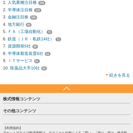
人気業種注目株
158
半導体注目株
139
金融注目株
106
地方銀行
98
ＦＡ（工場自動化）
73
鉄道（ＪＲ・私鉄14社）
71
資源開発5社
69
半導体製造装置6社
64
ＩＴサービス
61
医薬品大手10社
60
続きを見る
株式情報コンテンツ
日経平均
その他コンテンツ
売買シグナル
HOME
注目銘柄
個人情報保護方針
【利用規約】
株テーマ情報
アセットアライブ株式情報は、テクニカル分析による「買い」「売り」等は、株式投