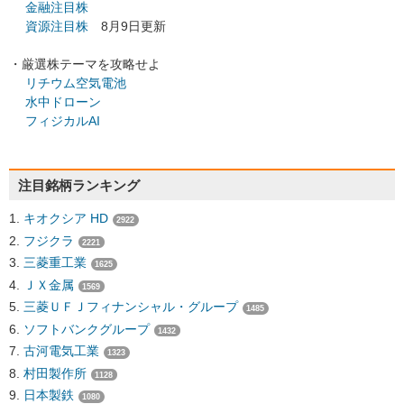
金融注目株
資源注目株
8月9日更新
・厳選株テーマを攻略せよ
リチウム空気電池
水中ドローン
フィジカルAI
注目銘柄ランキング
キオクシア HD
2922
フジクラ
2221
三菱重工業
1625
ＪＸ金属
1569
三菱ＵＦＪフィナンシャル・グループ
1485
ソフトバンクグループ
1432
古河電気工業
1323
村田製作所
1128
日本製鉄
1080