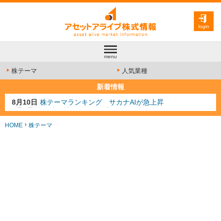
login
menu
株テーマ
人気業種
新着情報
8月9日
資源注目株 8月9日更新
8月4日
AI注目株 8月4日更新
8月3日
人気業種注目株 8月3日更新
HOME
株テーマ
8月2日
金融注目株 8月2日更新
8月10日
株テーマランキング サカナAIが急上昇