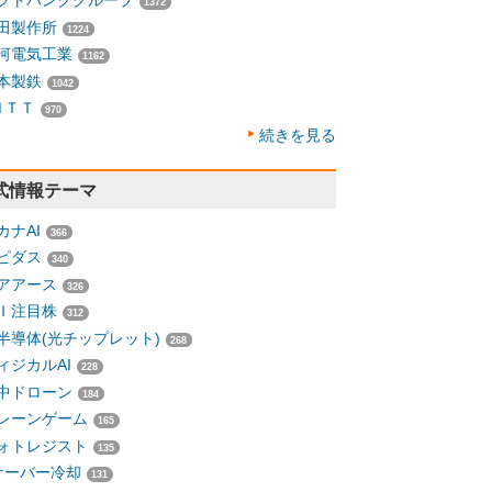
フトバンクグループ
1372
田製作所
1224
河電気工業
1162
本製鉄
1042
ＮＴＴ
970
続きを見る
式情報テーマ
カナAI
366
ピダス
340
アアース
326
Ｉ注目株
312
半導体(光チップレット)
268
ィジカルAI
228
中ドローン
184
レーンゲーム
165
ォトレジスト
135
サーバー冷却
131