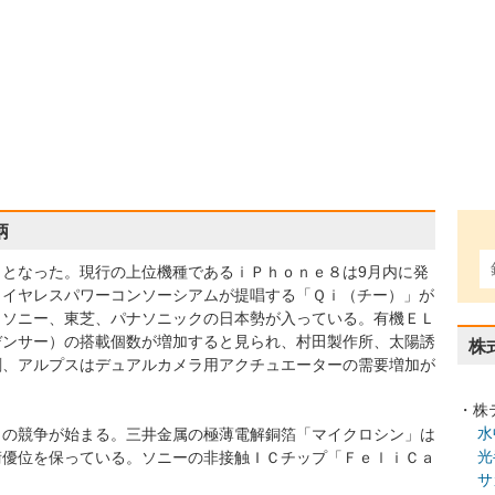
柄
3日となった。現行の上位機種であるｉＰｈｏｎｅ８は9月内に発
ワイヤレスパワーコンソーシアムが提唱する「Ｑｉ（チー）」が
、ソニー、東芝、パナソニックの日本勢が入っている。有機ＥＬ
デンサー）の搭載個数が増加すると見られ、村田製作所、太陽誘
株
刷、アルプスはデュアルカメラ用アクチュエーターの需要増加が
・株
水
田の競争が始まる。三井金属の極薄電解銅箔「マイクロシン」は
光
術優位を保っている。ソニーの非接触ＩＣチップ「ＦｅｌｉＣａ
サ