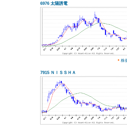
6976
太陽誘電
株
7915
ＮＩＳＳＨＡ