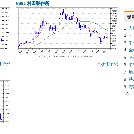
6981
村田製作所
業
人
Ｆ
半
金
医
価予想
株価予想
半
地
鉄
資