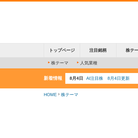
トップページ
注目銘柄
株テ
株テーマ
人気業種
新着情報
8月4日
AI注目株 8月4日更新
8月3日
人気業種注目株 8月3日
8月2日
金融注目株 8月2日更新
7月29日
日経225シグナル点灯
HOME
株テーマ
7月10日
半導体注目株 7月10日