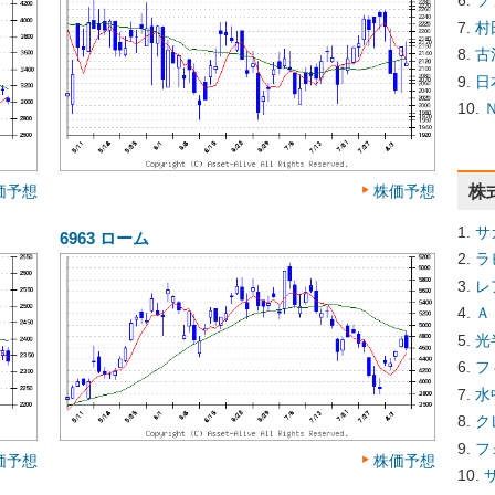
ソ
村
古
日
株
価予想
株価予想
サ
6963
ローム
ラ
レ
Ａ
光
フ
水
ク
フ
価予想
株価予想