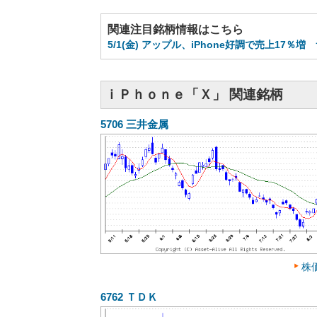
関連注目銘柄情報はこちら
5/1(金) アップル、iPhone好調で売上1
ｉＰｈｏｎｅ「Ｘ」 関連銘柄
5706
三井金属
株
6762
ＴＤＫ