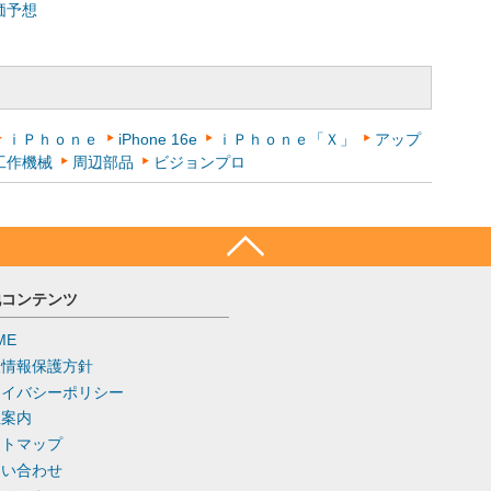
価予想
ｉＰｈｏｎｅ
iPhone 16e
ｉＰｈｏｎｅ「Ｘ」
アップ
工作機械
周辺部品
ビジョンプロ
他コンテンツ
ME
人情報保護方針
ライバシーポリシー
社案内
イトマップ
問い合わせ