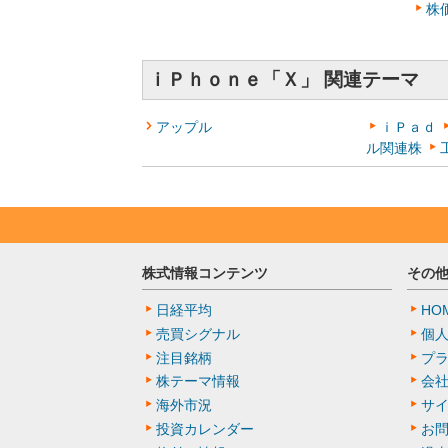
株
ｉＰｈｏｎｅ「Ｘ」 関連テーマ
アップル
ｉＰａｄ
ル関連株
株式情報コンテンツ
その
日経平均
HO
売買シグナル
個
注目銘柄
プ
株テーマ情報
会
海外市況
サ
投資カレンダー
お