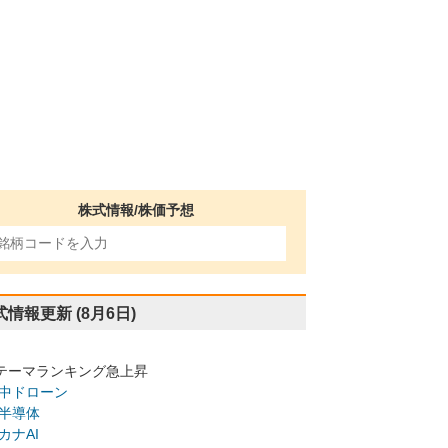
株式情報/株価予想
式情報更新
(8月6日)
テーマランキング急上昇
中ドローン
半導体
カナAI