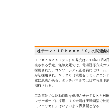
株テーマ：ｉＰｈｏｎｅ「Ｘ」の関連銘
ｉＰｈｏｎｅＸ（テン）の発売は2017年11月
売される予定。無線充電では、電磁誘導方式の
採用された。コンソーシアム正会員にはローム
が初採用され、ＭＬＣＣ（積層セラミックコン
電に恩恵がある。タッチパネルでは日本写真印
期待される。
二次電池では駆動時間を倍増させたＴＤＫと村
マザーボードに採用、ＪＸ金属は圧延銅箔で技
（フェリカ）」はいよいよ世界展開となる。