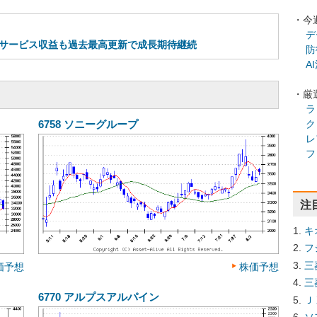
・今
デ
7％増 サービス収益も過去最高更新で成長期待継続
防
A
・厳
ラ
ク
6758
ソニーグループ
レ
フ
注
キ
フ
三
価予想
株価予想
三
6770
アルプスアルパイン
Ｊ