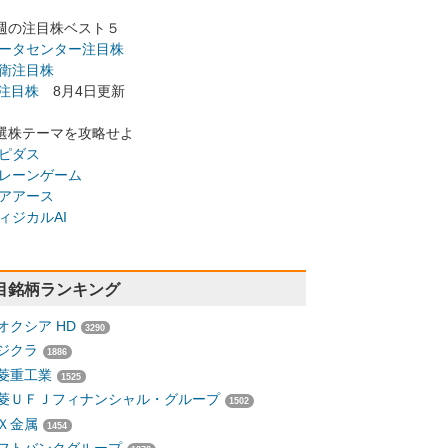
週の注目株ベスト５
ータセンター注目株
衛注目株
I注目株
8月4日更新
選株テーマを攻略せよ
ピダス
レーンゲーム
アアース
ィジカルAI
目銘柄ランキング
オクシア HD
3290
ジクラ
1886
菱重工業
1525
菱ＵＦＪフィナンシャル・グループ
1502
Ｘ金属
1454