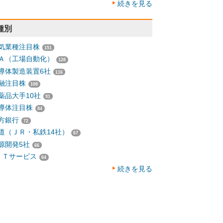
続きを見る
種別
気業種注目株
151
Ａ（工場自動化）
128
導体製造装置6社
116
融注目株
108
薬品大手10社
91
導体注目株
84
方銀行
72
道（ＪＲ・私鉄14社）
67
源開発5社
66
ＩＴサービス
64
続きを見る