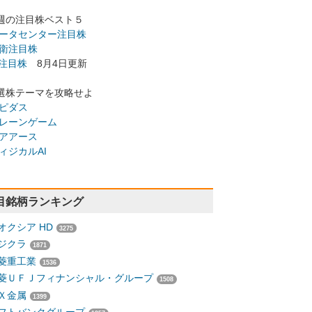
週の注目株ベスト５
ータセンター注目株
衛注目株
I注目株
8月4日更新
選株テーマを攻略せよ
ピダス
レーンゲーム
アアース
ィジカルAI
目銘柄ランキング
オクシア HD
3275
ジクラ
1871
菱重工業
1536
菱ＵＦＪフィナンシャル・グループ
1508
Ｘ金属
1399