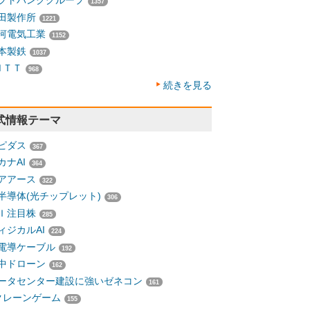
フトバンクグループ
1357
田製作所
1221
河電気工業
1152
本製鉄
1037
ＮＴＴ
968
続きを見る
式情報テーマ
ピダス
367
カナAI
364
アアース
322
半導体(光チップレット)
306
Ｉ注目株
285
ィジカルAI
224
電導ケーブル
192
中ドローン
162
ータセンター建設に強いゼネコン
161
クレーンゲーム
155