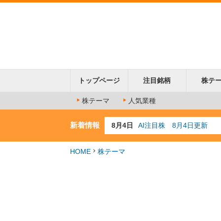
トップページ
注目銘柄
株テ
株テーマ
人気業種
新着情報
8月4日
AI注目株 8月4日更新
8月3日
人気業種注目株 8月3日
8月2日
金融注目株 8月2日更新
HOME
株テーマ
7月29日
日経225シグナル点灯
7月10日
半導体注目株 7月10日