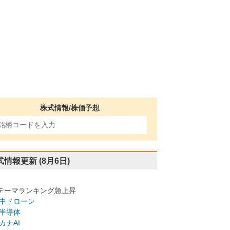
株式情報/株価予想
式情報更新
(8月6日)
テーマランキング急上昇
中ドローン
半導体
カナAI