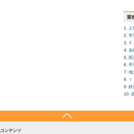
業
人
半
Ｆ
金
医
半
地
Ｉ
鉄
他コンテンツ