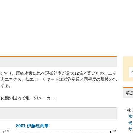
れており、圧縮水素に比べ運搬効率が最大12倍と高いため、エネ
藤忠エネクス、仏エア・リキードは岩谷産業と同程度の規模の水
開する。
株
液化機の国内で唯一のメーカー。
・株
水
光
8001
伊藤忠商事
サ