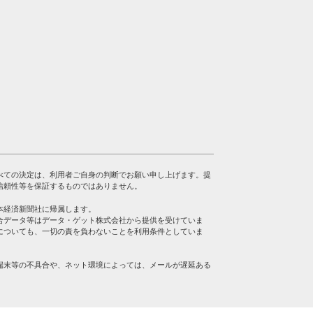
べての決定は、利用者ご自身の判断でお願い申し上げます。提
信頼性等を保証するものではありません。
本経済新聞社に帰属します。
合データ等はデータ・ゲット株式会社から提供を受けていま
についても、一切の責を負わないことを利用条件としていま
端末等の不具合や、ネット環境によっては、メールが遅延ある