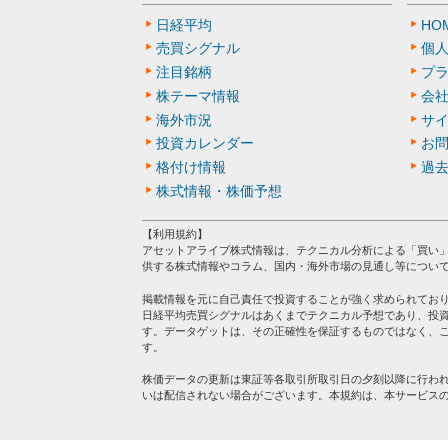
日経平均
HO
売買シグナル
個
注目銘柄
プ
株テーマ情報
会
海外市況
サ
投資カレンダー
お
格付け情報
過
株式情報・株価予想
【利用規約】
アセットアライブ株式情報は、テクニカル分析による「買い
供する株式情報やコラム、国内・海外市場の見通し等につい
掲載情報を元に自己責任で投資することが強く求められてお
日経平均売買シグナルはあくまでテクニカル予想であり、投
す。データゲットは、その正確性を保証するものではなく、
す。
株価データの更新は東証等各取引所取引日の夕刻以降に行わ
いは配信されない場合がございます。本規約は、本サービス