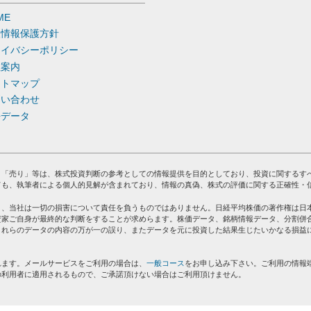
ME
人情報保護方針
ライバシーポリシー
社案内
イトマップ
問い合わせ
去データ
」「売り」等は、株式投資判断の参考としての情報提供を目的としており、投資に関するす
ても、執筆者による個人的見解が含まれており、情報の真偽、株式の評価に関する正確性・
り、当社は一切の損害について責任を負うものではありません。日経平均株価の著作権は日
資家ご自身が最終的な判断をすることが求めらます。株価データ、銘柄情報データ、分割併
これらのデータの内容の万が一の誤り、またデータを元に投資した結果生じたいかなる損益
れます。メールサービスをご利用の場合は、
一般コース
をお申し込み下さい。ご利用の情報
の利用者に適用されるもので、ご承諾頂けない場合はご利用頂けません。