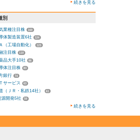
続きを見る
種別
気業種注目株
160
導体製造装置6社
124
Ａ（工場自動化）
123
融注目株
110
薬品大手10社
86
導体注目株
83
方銀行
74
Ｔサービス
63
道（ＪＲ・私鉄14社）
61
資源開発5社
59
続きを見る