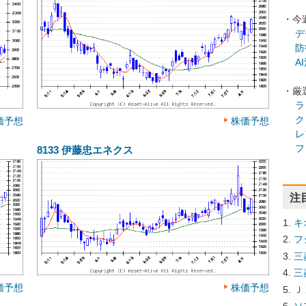
・今
デ
防
A
・厳
ラ
ク
価予想
株価予想
レ
フ
8133
伊藤忠エネクス
注
キ
フ
三
三
価予想
株価予想
Ｊ