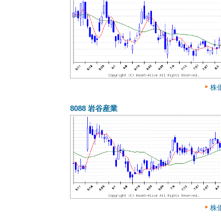
株
8088
岩谷産業
株