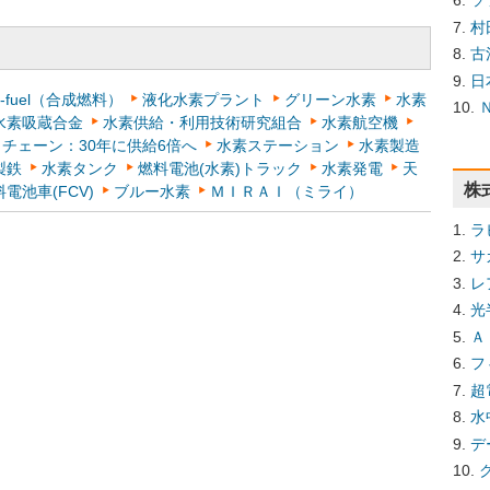
ソ
村
古
日
e-fuel（合成燃料）
液化水素プラント
グリーン水素
水素
水素吸蔵合金
水素供給・利用技術研究組合
水素航空機
チェーン：30年に供給6倍へ
水素ステーション
水素製造
製鉄
水素タンク
燃料電池(水素)トラック
水素発電
天
株
電池車(FCV)
ブルー水素
ＭＩＲＡＩ（ミライ）
ラ
サ
レ
光
Ａ
フ
超
水
デ