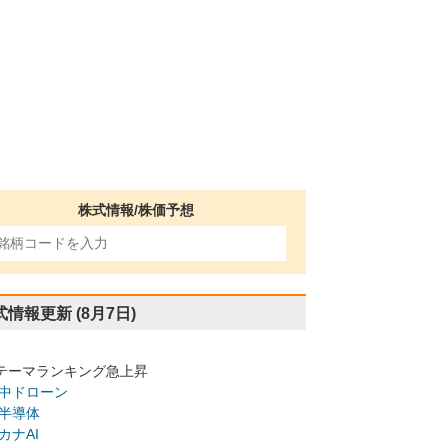
株式情報/株価予想
式情報更新
(8月7日)
テーマランキング急上昇
中ドローン
半導体
カナAI