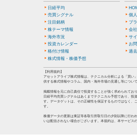
日経平均
HO
売買シグナル
個
注目銘柄
プ
株テーマ情報
会
海外市況
サ
投資カレンダー
お
格付け情報
過
株式情報・株価予想
【利用規約】
アセットアライブ株式情報は、テクニカル分析による「買い
供する株式情報やコラム、国内・海外市場の見通し等につい
掲載情報を元に自己責任で投資することが強く求められてお
日経平均売買シグナルはあくまでテクニカル予想であり、投
す。データゲットは、その正確性を保証するものではなく、
す。
株価データの更新は東証等各取引所取引日の夕刻以降に行わ
いは配信されない場合がございます。本規約は、本サービス