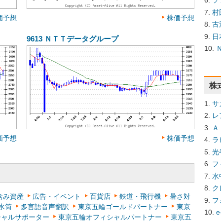
ソ
村
価予想
株価予想
古
日
9613
ＮＴＴデータグループ
株
サ
レ
Ａ
価予想
株価予想
ラ
光
フ
水
ク
含み資産
広告・イベント
百貨店
鉄道・飛行機
暑さ対
フ
水筒
多言語音声翻訳
東京五輪ゴールドパートナー
東京
e
シャルサポーター
東京五輪オフィシャルパートナー
東京五