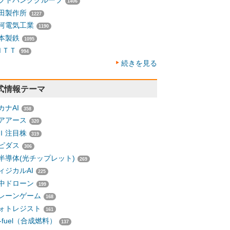
フトバンクグループ
1406
田製作所
1227
河電気工業
1190
本製鉄
1095
ＮＴＴ
994
続きを見る
式情報テーマ
カナAI
358
アアース
320
Ｉ注目株
319
ピダス
306
半導体(光チップレット)
269
ィジカルAI
225
中ドローン
199
レーンゲーム
168
ォトレジスト
161
-fuel（合成燃料）
137