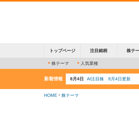
トップページ
注目銘柄
株テ
株テーマ
人気業種
新着情報
8月4日
AI注目株 8月4日更新
8月3日
人気業種注目株 8月3日
8月2日
金融注目株 8月2日更新
HOME
株テーマ
7月29日
日経225シグナル点灯
7月10日
半導体注目株 7月10日