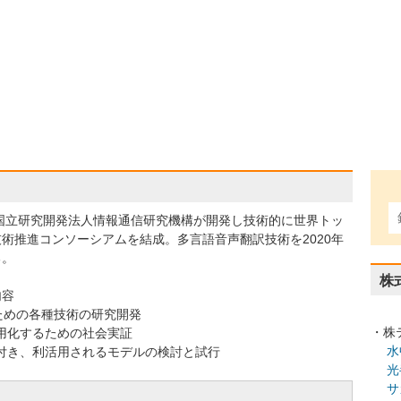
、国立研究開発法人情報通信研究機構が開発し技術的に世界トッ
術推進コンソーシアムを結成。多言語音声翻訳技術を2020年
る。
株
内容
ための各種技術の研究開発
・株
実用化するための社会実証
水
に根付き、利活用されるモデルの検討と試行
光
サ