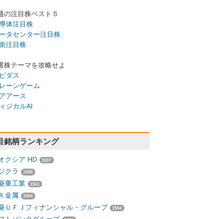
週の注目株ベスト５
導体注目株
ータセンター注目株
衛注目株
選株テーマを攻略せよ
ピダス
レーンゲーム
アアース
ィジカルAI
目銘柄ランキング
オクシア HD
3307
ジクラ
1908
菱重工業
1561
Ｘ金属
1504
菱ＵＦＪフィナンシャル・グループ
1504