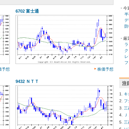
・今
6702
富士通
半
デ
防
・厳
ラ
ク
レ
フ
価予想
株価予想
9432
ＮＴＴ
注
キ
フ
三
Ｊ
三