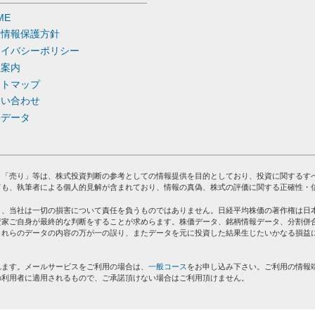
ME
人情報保護方針
ライバシーポリシー
社案内
イトマップ
問い合わせ
去データ
」「売り」等は、株式投資判断の参考としての情報提供を目的としており、投資に関するす
ても、執筆者による個人的見解が含まれており、情報の真偽、株式の評価に関する正確性・
り、当社は一切の損害について責任を負うものではありません。日経平均株価の著作権は日
資家ご自身が最終的な判断をすることが求めらます。株価データ、銘柄情報データ、分割併
これらのデータの内容の万が一の誤り、またデータを元に投資した結果生じたいかなる損益
れます。メールサービスをご利用の場合は、
一般コース
をお申し込み下さい。ご利用の情報
の利用者に適用されるもので、ご承諾頂けない場合はご利用頂けません。