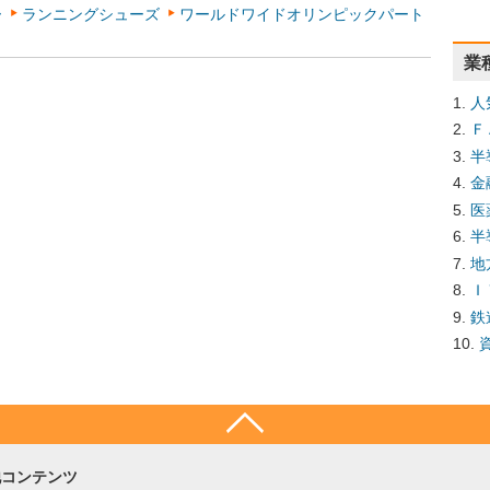
ー
ランニングシューズ
ワールドワイドオリンピックパート
業
人
Ｆ
半
金
医
半
地
Ｉ
鉄
他コンテンツ