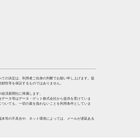
べての決定は、利用者ご自身の判断でお願い申し上げます。提
信頼性等を保証するものではありません。
本経済新聞社に帰属します。
合データ等はデータ・ゲット株式会社から提供を受けていま
についても、一切の責を負わないことを利用条件としていま
端末等の不具合や、ネット環境によっては、メールが遅延ある