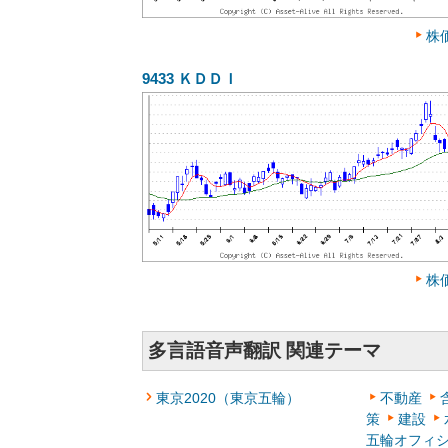
株
9433
ＫＤＤＩ
株
多言語音声翻訳 関連テーマ
東京2020（東京五輪）
不動産
策
建設
五輪オフィ