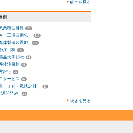
続きを見る
種別
気業種注目株
151
Ａ（工場自動化）
125
導体製造装置6社
116
融注目株
107
薬品大手10社
94
導体注目株
89
方銀行
75
Ｔサービス
67
道（ＪＲ・私鉄14社）
63
資源開発5社
63
続きを見る