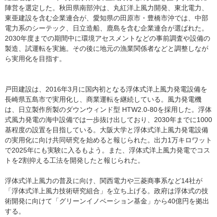
陣営を選定した。秋田県南部沖は、丸紅洋上風力開発、東北電力、
東亜建設を含む企業連合が、愛知県の田原市・豊橋市沖では、中部
電力系のシーテック、日立造船、鹿島を含む企業連合が選ばれた。
2030年度までの期間中に環境アセスメントなどの事前調査や設備の
製造、試運転を実施。その後に地元の漁業関係者などと調整しなが
ら実用化を目指す。
戸田建設は、2016年3月に国内初となる浮体式洋上風力発電設備を
長崎県五島市で実用化し、商業運転を継続している。風力発電機
は、日立製作所製のダウンウィンド型 HTW2.0-80を採用した。浮体
式風力発電の海中設備では一歩抜け出しており、2030年までに1000
基程度の設置を目指している。大阪大学と浮体式洋上風力発電設備
の実用化に向け共同研究を始めると報じられた。出力1万キロワット
で2025年にも実験に入るもよう。また、浮体式洋上風力発電でコス
トを2割抑える工法を開発したと報じられた。
浮体式洋上風力の普及に向け、関西電力や三菱商事系など14社が
「浮体式洋上風力技術研究組合」を立ち上げる。政府は浮体式の技
術開発に向けて「グリーンイノベーション基金」から40億円を拠出
する。