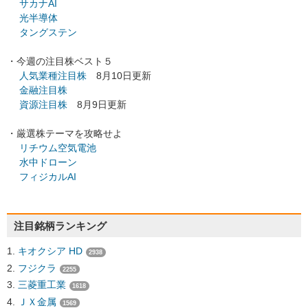
サカナAI
光半導体
タングステン
・今週の注目株ベスト５
人気業種注目株
8月10日更新
金融注目株
資源注目株
8月9日更新
・厳選株テーマを攻略せよ
リチウム空気電池
水中ドローン
フィジカルAI
注目銘柄ランキング
キオクシア HD
2938
フジクラ
2255
三菱重工業
1618
ＪＸ金属
1569