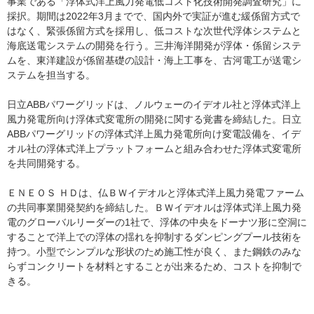
事業である「浮体式洋上風力発電低コスト化技術開発調査研究」に
採択。期間は2022年3月までで、国内外で実証が進む緩係留方式で
はなく、緊張係留方式を採用し、低コストな次世代浮体システムと
海底送電システムの開発を行う。三井海洋開発が浮体・係留システ
ムを、東洋建設が係留基礎の設計・海上工事を、古河電工が送電シ
ステムを担当する。
日立ABBパワーグリッドは、ノルウェーのイデオル社と浮体式洋上
風力発電所向け浮体式変電所の開発に関する覚書を締結した。日立
ABBパワーグリッドの浮体式洋上風力発電所向け変電設備を、イデ
オル社の浮体式洋上プラットフォームと組み合わせた浮体式変電所
を共同開発する。
ＥＮＥＯＳ ＨＤは、仏ＢＷイデオルと浮体式洋上風力発電ファーム
の共同事業開発契約を締結した。ＢＷイデオルは浮体式洋上風力発
電のグローバルリーダーの1社で、浮体の中央をドーナツ形に空洞に
することで洋上での浮体の揺れを抑制するダンピングプール技術を
持つ。小型でシンプルな形状のため施工性が良く、また鋼鉄のみな
らずコンクリートを材料とすることが出来るため、コストを抑制で
きる。