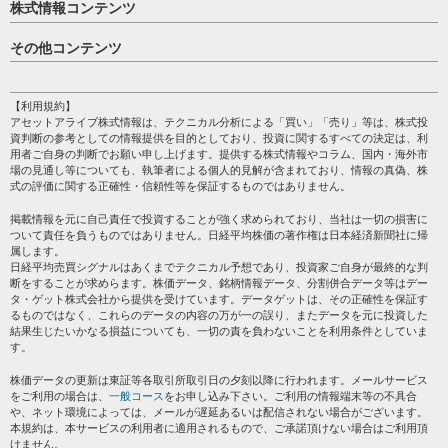
株式情報コンテンツ
日経平均
その他コンテンツ
売買シグナル
HOME
注目銘柄
個人情報保護方針
【利用規約】
株テーマ情報
アセットアライブ株式情報は、テクニカル分析による「買い」「売り」等は、株式投
プライバシーポリシー
海外市況
資判断の参考としての情報提供を目的としており、投資に関するすべての決定は、利
会社案内
用者ご自身の判断でお願い申し上げます。提供する株式情報やコラム、国内・海外市
投資カレンダー
場の見通し等についても、執筆者による個人的見解が含まれており、情報の真偽、株
サイトマップ
格付け情報
式の評価に関する正確性・信頼性等を保証するものではありません。
お問い合わせ
株式情報・株価予想
掲載情報を元に自己責任で投資することが強く求められており、当社は一切の損害に
過去データ
ついて責任を負うものではありません。日経平均株価の著作権は日本経済新聞社に帰
属します。
日経平均売買シグナルはあくまでテクニカル予想であり、投資家ご自身が最終的な判
断をすることが求めらます。株価データ、銘柄情報データ、分割併合データ等はデー
タ・ゲット株式会社から提供を受けています。データゲットは、その正確性を保証す
るものではなく、これらのデータの内容の万が一の誤り、またデータを元に投資した
結果生じたいかなる損益についても、一切の責を負わないことを利用条件としていま
す。
株価データの更新は東証等各取引所取引日の夕刻以降に行われます。メールサービス
をご利用の場合は、
一般コース
をお申し込み下さい。ご利用の情報端末等の不具合
や、ネット環境によっては、メールが遅延あるいは配信されない場合がございます。
本規約は、本サービスの利用者に適用されるもので、ご承諾頂けない場合はご利用頂
けません。