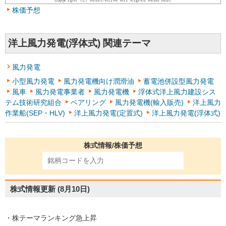
株価予想
洋上風力発電(浮体式) 関連テーマ
風力発電
小型風力発電
風力発電機向け潤滑油
蓄電池併設型風力発電
風車
風力発電事業者
風力発電機
浮体式洋上風力建設シス
テム技術研究組合
ベアリング
風力発電機(輸入販売)
洋上風力
作業船(SEP・HLV)
洋上風力発電(定置式)
洋上風力発電(浮体式)
株式情報/株価予想
株式情報更新
(8月10日)
・株テーマランキング急上昇