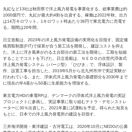
丸紅など13社は秋田県で洋上風力発電を事業化する。総事業費は約
1000億円で、丸紅が最大約4割を出資する。稼働は2022年秋。出力
は14万キロワット。1キロワット時あたり36円で東北電力に売電す
る。期間は20年間。
日立造船は、2023年の洋上風力発電設備の実用化を目指す。固定価
格買取制度(FIT)で採算が合う新工法を開発し、建設コストを抑え
た。洋上に浮き風車がのる土台部分の新工法を開発し、工期を短縮
することでコストを下げた。日立造船は、ＮＥＤＯの次世代浮体式
洋上風力発電システム（バージ型）「ひびき」で、浮体設計、製
作、設置工事を担当した。2019年5月から北九州市沖で実証実験が
行われている。また、浮体式洋上風力発電の基礎部分を2030年まで
に現在の年4基から50基に生産能力を増強する。
東京電力HDの東電RPは、デンマークの浮体式洋上風力発電の実証
プロジェクトに参画し、実証事業に取り組むテトラ・デモンストレ
ーターに30％出資した。2021年夏に試運転を予定。得られた知見を
もとに、日本での洋上風力発電所の建設を目指す。
三井海洋開発・東洋建設・古河電工は、2020年10月にNEDOの公募