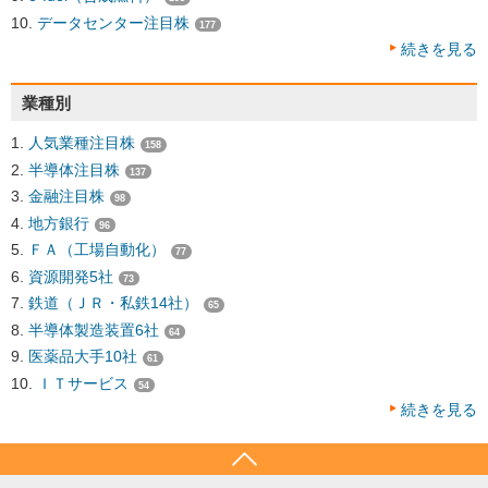
データセンター注目株
177
続きを見る
業種別
人気業種注目株
158
半導体注目株
137
金融注目株
98
地方銀行
96
ＦＡ（工場自動化）
77
資源開発5社
73
鉄道（ＪＲ・私鉄14社）
65
半導体製造装置6社
64
医薬品大手10社
61
ＩＴサービス
54
続きを見る