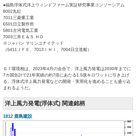
●福島浮体式洋上ウィンドファーム実証研究事業コンソーシアム
8002丸紅
7011三菱重工業
6501日立製作所
5801古河電気工業
7003三井Ｅ＆Ｓ ＨＤ
※ジャパン マリンユナイテッド
（5411ＪＦＥ、7013ＩＨＩ、7004日立造船）
Ｇ７環境相は、2023年4月の会合で、洋上風力発電は2030年までに
7カ国合計で21年実績の約7倍にあたる1.5億キロワットに引き上げ
る。浮体式洋上風力発電などの開発・実用化を進めることも盛り込
まれるようだ。
洋上風力発電(浮体式) 関連銘柄
1812
鹿島建設