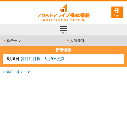
login
menu
株テーマ
人気業種
新着情報
8月9日
資源注目株 8月9日更新
8月4日
AI注目株 8月4日更新
8月3日
人気業種注目株 8月3日更新
HOME
株テーマ
8月2日
金融注目株 8月2日更新
8月10日
株テーマランキング サカナAIが急上昇