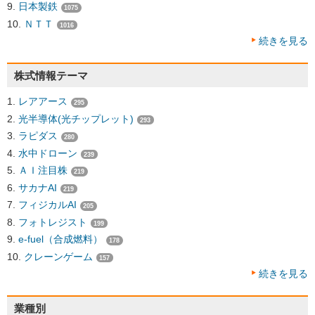
日本製鉄
1075
ＮＴＴ
1016
続きを見る
株式情報テーマ
レアアース
295
光半導体(光チップレット)
293
ラピダス
280
水中ドローン
239
ＡＩ注目株
219
サカナAI
219
フィジカルAI
205
フォトレジスト
199
e-fuel（合成燃料）
178
クレーンゲーム
157
続きを見る
業種別