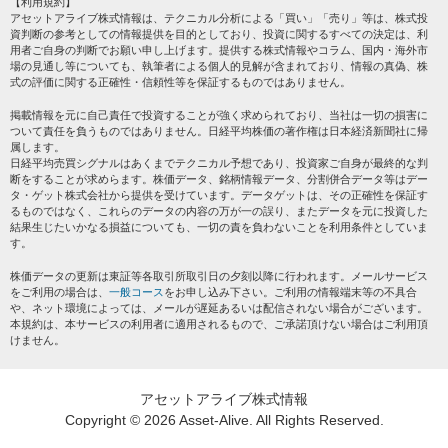
【利用規約】
株テーマ情報
アセットアライブ株式情報は、テクニカル分析による「買い」「売り」等は、株式投
プライバシーポリシー
海外市況
資判断の参考としての情報提供を目的としており、投資に関するすべての決定は、利
会社案内
用者ご自身の判断でお願い申し上げます。提供する株式情報やコラム、国内・海外市
投資カレンダー
場の見通し等についても、執筆者による個人的見解が含まれており、情報の真偽、株
サイトマップ
格付け情報
式の評価に関する正確性・信頼性等を保証するものではありません。
お問い合わせ
株式情報・株価予想
掲載情報を元に自己責任で投資することが強く求められており、当社は一切の損害に
過去データ
ついて責任を負うものではありません。日経平均株価の著作権は日本経済新聞社に帰
属します。
日経平均売買シグナルはあくまでテクニカル予想であり、投資家ご自身が最終的な判
断をすることが求めらます。株価データ、銘柄情報データ、分割併合データ等はデー
タ・ゲット株式会社から提供を受けています。データゲットは、その正確性を保証す
るものではなく、これらのデータの内容の万が一の誤り、またデータを元に投資した
結果生じたいかなる損益についても、一切の責を負わないことを利用条件としていま
す。
株価データの更新は東証等各取引所取引日の夕刻以降に行われます。メールサービス
をご利用の場合は、
一般コース
をお申し込み下さい。ご利用の情報端末等の不具合
や、ネット環境によっては、メールが遅延あるいは配信されない場合がございます。
本規約は、本サービスの利用者に適用されるもので、ご承諾頂けない場合はご利用頂
けません。
アセットアライブ株式情報
Copyright ©
2026 Asset-Alive. All Rights Reserved.