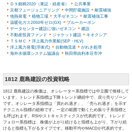
ＤＸ銘柄2020（東証・経産省）
公共事業
京都フュージョニアリング
中間貯蔵施設
耐震補強
地熱発電
植物工場
大手ゼネコン
耐震補強工事
温暖化ガス2050年ゼロ(GX)
ブルーカーボン
データセンター建設に強いゼネコン
建設
不動産投資ファンド
ジャケット建設
キオクシア
ＴＳＭＣ
洋上風力作業船(SEP・HLV)
洋上風力発電(浮体式)
自動物流道
がれき処理
海外水循環システム協議会
秋田県由利本荘市沖
1812 鹿島建設の投資戦略
1812 鹿島建設の株価は、オシレーター系指標では中立圏で推移して
います。トレンド系指標は下降トレンド継続中で、戻り売りゾーン
です。オシレータ系指標は「買われ過ぎ」、「売られ過ぎ」を示す
テクニカル指標の総称です。一定の範囲で動くため振り子系指標と
も呼ばれます。RSIやストキャスティクスが代表的です。トレンド
フォロー系指標は、株価が上がり続けると指標も上がり、下がり続
けると指標も下がるタイプです。移動平均やMACDが代表的です。