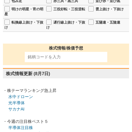
包み足
赤三兵・黒三兵
並び赤・並び黒
明けの明星・宵の明
三役好転・三役逆転
雲上抜け・下抜け
星
転換線上抜け・下抜
遅行線上抜け・下抜
五陽連・五陰連
け
け
株式情報/株価予想
株式情報更新
(8月7日)
・株テーマランキング急上昇
水中ドローン
光半導体
サカナAI
・今週の注目株ベスト５
半導体注目株