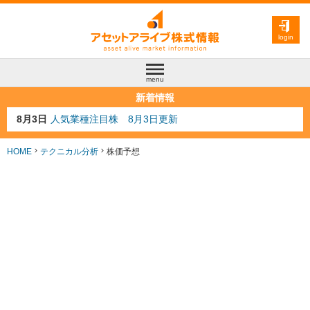
login
menu
新着情報
8月3日
人気業種注目株 8月3日更新
8月2日
金融注目株 8月2日更新
7月29日
日経225シグナル点灯
HOME
テクニカル分析
株価予想
7月10日
半導体注目株 7月10日更新
8月4日
AI注目株 8月4日更新