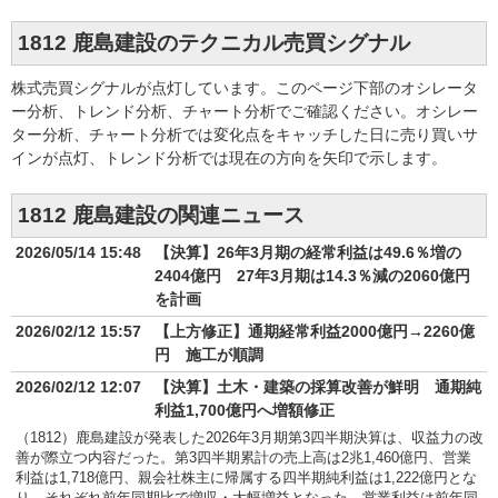
1812 鹿島建設のテクニカル売買シグナル
株式売買シグナルが点灯しています。このページ下部のオシレータ
ー分析、トレンド分析、チャート分析でご確認ください。オシレー
ター分析、チャート分析では変化点をキャッチした日に売り買いサ
インが点灯、トレンド分析では現在の方向を矢印で示します。
1812 鹿島建設の関連ニュース
2026/05/14 15:48
【決算】26年3月期の経常利益は49.6％増の
2404億円 27年3月期は14.3％減の2060億円
を計画
2026/02/12 15:57
【上方修正】通期経常利益2000億円→2260億
円 施工が順調
2026/02/12 12:07
【決算】土木・建築の採算改善が鮮明 通期純
利益1,700億円へ増額修正
（1812）鹿島建設が発表した2026年3月期第3四半期決算は、収益力の改
善が際立つ内容だった。第3四半期累計の売上高は2兆1,460億円、営業
利益は1,718億円、親会社株主に帰属する四半期純利益は1,222億円とな