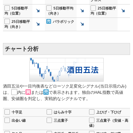
5日移動平
5日移動平均
25日移動平
均（位置）
（向き）
均（位置）
25日移動平
パラボリック
均（向き）
チャート分析
酒田五法や一目均衡表などローソク足変化シグナル(当日示現のみ)
は、
内に
または
で表示されます。独自のHAL指数で高値
圏、安値圏を判定し、実戦的なシグナルです。
十字足
はらみ十字
上ひげ・下ひげ
出会い線
三点童子
三点童子（安値・高
値）