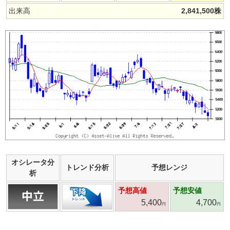
出来高
2,841,500
株
オシレータ分
トレンド分析
予想レンジ
析
予想高値
予想安値
5,400
4,700
円
円