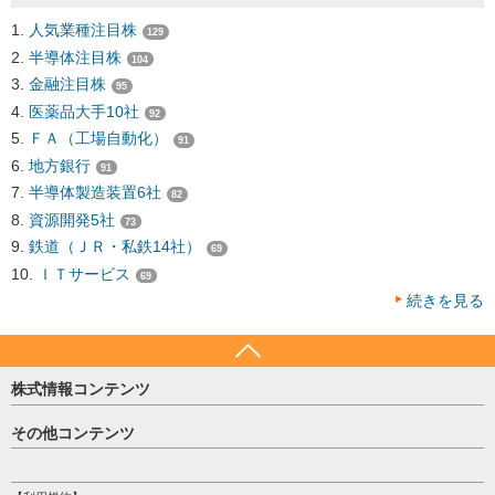
人気業種注目株
129
半導体注目株
104
金融注目株
95
医薬品大手10社
92
ＦＡ（工場自動化）
91
地方銀行
91
半導体製造装置6社
82
資源開発5社
73
鉄道（ＪＲ・私鉄14社）
69
ＩＴサービス
69
続きを見る
株式情報コンテンツ
日経平均
その他コンテンツ
売買シグナル
HOME
注目銘柄
個人情報保護方針