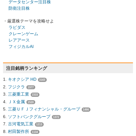
データセンター注目株
防衛注目株
・厳選株テーマを攻略せよ
ラピダス
クレーンゲーム
レアアース
フィジカルAI
注目銘柄ランキング
キオクシア HD
3165
フジクラ
1977
三菱重工業
1533
ＪＸ金属
1520
三菱ＵＦＪフィナンシャル・グループ
1466
ソフトバンクグループ
1372
古河電気工業
1213
村田製作所
1134