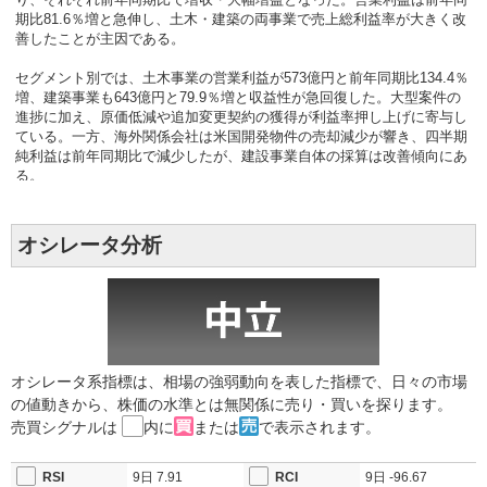
り、それぞれ前年同期比で増収・大幅増益となった。営業利益は前年同
期比81.6％増と急伸し、土木・建築の両事業で売上総利益率が大きく改
善したことが主因である。
セグメント別では、土木事業の営業利益が573億円と前年同期比134.4％
増、建築事業も643億円と79.9％増と収益性が急回復した。大型案件の
進捗に加え、原価低減や追加変更契約の獲得が利益率押し上げに寄与し
ている。一方、海外関係会社は米国開発物件の売却減少が響き、四半期
純利益は前年同期比で減少したが、建設事業自体の採算は改善傾向にあ
る。
通期予想も上方修正した。売上高は3兆300億円、営業利益は2,280億
円、経常利益は2,260億円、親会社株主に帰属する当期純利益は1,700億
オシレータ分析
円を計画する。前回予想比で営業利益は12.9％増、純利益は9.7％増とな
り、利益面の改善がより鮮明になった。受注高見通しも3兆1,000億円へ
引き上げており、繰越高の積み上がりを背景に来期以降の業績基盤も強
化されている。
市場では、建設コスト上昇局面でも採算改善が可能であることを示した
点を高く評価する見方が多い。特にデータセンターやエネルギー関連施
オシレータ系指標は、相場の強弱動向を表した指標で、日々の市場
設など成長分野の需要を取り込めていることは、中期的な業績拡大余地
の値動きから、株価の水準とは無関係に売り・買いを探ります。
を示唆する材料である。一方、海外開発案件の売却時期後ずれは短期的
売買シグナルは
内に
または
で表示されます。
な変動要因として意識されよう。
2025/11/11 15:44
【上方修正】通期経常利益1660億円→2000億
RSI
9日
7.91
RCI
9日
-96.67
円 配当112円→132円 国内関係会社の業績