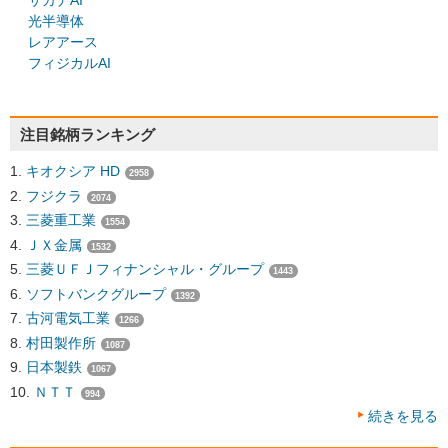
サカナAI
光半導体
レアアース
フィジカルAI
注目銘柄ランキング
キオクシア HD
2958
フジクラ
2074
三菱重工業
1554
ＪＸ金属
1532
三菱ＵＦＪフィナンシャル・グループ
1443
ソフトバンクグループ
1392
古河電気工業
1266
村田製作所
1087
日本製鉄
1067
ＮＴＴ
994
続きを見る