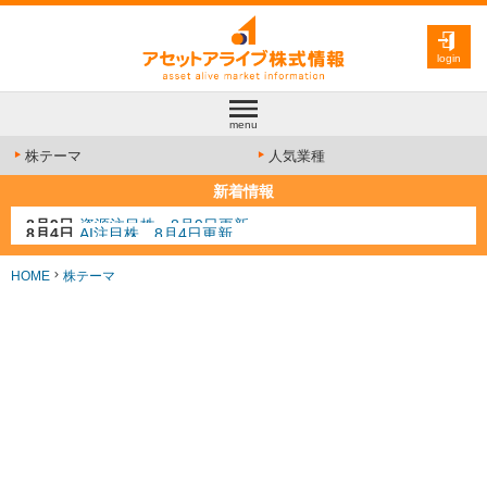
login
menu
株テーマ
人気業種
新着情報
8月4日
AI注目株 8月4日更新
8月3日
人気業種注目株 8月3日更新
8月2日
金融注目株 8月2日更新
HOME
株テーマ
7月29日
日経225シグナル点灯
8月9日
資源注目株 8月9日更新