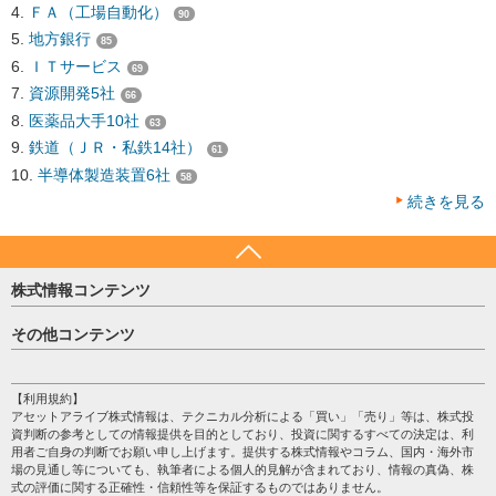
ＦＡ（工場自動化）
90
地方銀行
85
ＩＴサービス
69
資源開発5社
66
医薬品大手10社
63
鉄道（ＪＲ・私鉄14社）
61
半導体製造装置6社
58
続きを見る
株式情報コンテンツ
日経平均
その他コンテンツ
売買シグナル
HOME
注目銘柄
個人情報保護方針
【利用規約】
株テーマ情報
アセットアライブ株式情報は、テクニカル分析による「買い」「売り」等は、株式投
プライバシーポリシー
海外市況
資判断の参考としての情報提供を目的としており、投資に関するすべての決定は、利
会社案内
用者ご自身の判断でお願い申し上げます。提供する株式情報やコラム、国内・海外市
投資カレンダー
場の見通し等についても、執筆者による個人的見解が含まれており、情報の真偽、株
サイトマップ
格付け情報
式の評価に関する正確性・信頼性等を保証するものではありません。