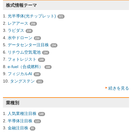
株式情報テーマ
光半導体(光チップレット)
321
レアアース
256
ラピダス
238
水中ドローン
230
データセンター注目株
194
リチウム空気電池
194
フォトレジスト
188
e-fuel（合成燃料）
188
フィジカルAI
180
タングステン
161
続きを見る
業種別
人気業種注目株
140
半導体注目株
123
金融注目株
95