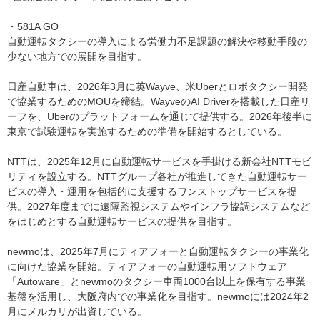
・581A GO
自動運転タクシーの導入による労働力不足課題の解決や移動手段の
少ない地方での展開を目指す。
日産自動車は、2026年3月に英Wayve、米Uberとロボタクシー開発
で協業するためのMOUを締結。WayveのAI Driverを搭載した日産リ
ーフを、Uberのプラットフォームを通じて提供する。2026年後半に
東京で試験運転を実施するための準備を開始するとしている。
NTTは、2025年12月に自動運転サービスを手掛ける新会社NTTモビ
リティを設立する。NTTグループ各社が推進してきた自動運転サー
ビスの導入・運用を包括的に支援するワンストップサービスを提
供。2027年度までに遠隔監視システムやインフラ協調システムなど
をはじめとする自動運転サービスの提供を目指す。
newmoは、2025年7月にティアフォーと自動運転タクシーの事業化
に向けた協業を開始。ティアフォーの自動運転用ソフトウェア
「Autoware」とnewmoのタクシー車両1000台以上を保有する事業
基盤を活用し、大阪府内での事業化を目指す。newmoには2024年2
月にメルカリが出資している。