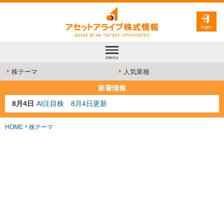
login
menu
株テーマ
人気業種
新着情報
8月4日
AI注目株 8月4日更新
8月3日
人気業種注目株 8月3日更新
8月2日
金融注目株 8月2日更新
HOME
株テーマ
7月29日
日経225シグナル点灯
7月10日
半導体注目株 7月10日更新