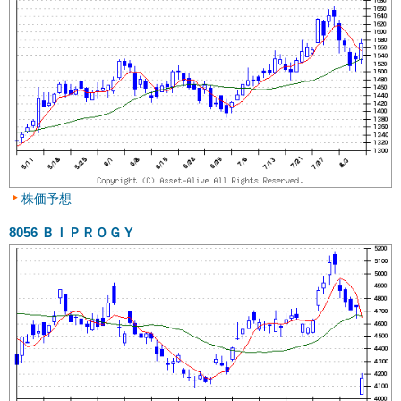
株価予想
8056
ＢＩＰＲＯＧＹ