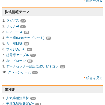
続きを見る
株式情報テーマ
ラピダス
367
サカナAI
364
レアアース
322
光半導体(光チップレット)
306
ＡＩ注目株
285
フィジカルAI
224
超電導ケーブル
192
水中ドローン
162
データセンター建設に強いゼネコン
161
クレーンゲーム
155
続きを見る
業種別
人気業種注目株
160
半導体製造装置6社
124