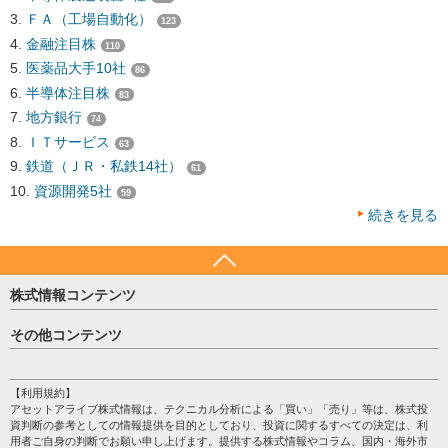
ＦＡ（工場自動化）
123
金融注目株
110
医薬品大手10社
86
半導体注目株
83
地方銀行
74
ＩＴサービス
63
鉄道（ＪＲ・私鉄14社）
61
資源開発5社
59
続きを見る
株式情報コンテンツ
日経平均
その他コンテンツ
売買シグナル
HOME
注目銘柄
個人情報保護方針
【利用規約】
株テーマ情報
アセットアライブ株式情報は、テクニカル分析による「買い」「売り」等は、株式投
プライバシーポリシー
海外市況
資判断の参考としての情報提供を目的としており、投資に関するすべての決定は、利
会社案内
用者ご自身の判断でお願い申し上げます。提供する株式情報やコラム、国内・海外市
投資カレンダー