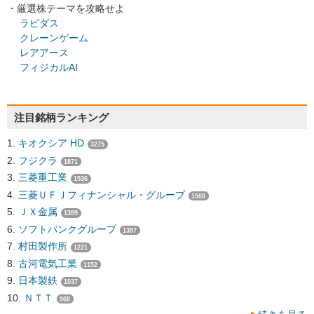
・厳選株テーマを攻略せよ
ラピダス
クレーンゲーム
レアアース
フィジカルAI
注目銘柄ランキング
キオクシア HD
3275
フジクラ
1871
三菱重工業
1536
三菱ＵＦＪフィナンシャル・グループ
1508
ＪＸ金属
1399
ソフトバンクグループ
1357
村田製作所
1221
古河電気工業
1152
日本製鉄
1037
ＮＴＴ
968