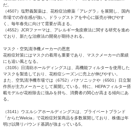
だ。
（4507）塩野義製薬は、花粉症治療薬「アレグラ」を展開し、国内
市場での存在感が強い。ドラッグストアを中心に販売が伸びやす
く、毎年春先に向けて需要が高まる。
（4552）JCRファーマは、アレルギー免疫療法に関する研究を進め
ており、新たな治療法の開発が期待される。
マスク・空気清浄機メーカーの恩恵
花粉症対策にはマスクの着用も重要であり、マスクメーカーの業績
にも追い風となる。
（3105）日清紡ホールディングスは、高機能フィルターを使用した
マスクを製造しており、花粉症シーズンに売上が伸びやすい。
また、空気清浄機市場では（6752）パナソニックや（6501）日立製
作所が主力メーカーとして展開している。特に、HEPAフィルター搭
載モデルが花粉除去に強みを持ち、消費者の関心が高まる傾向にあ
る。
（3141）ウエルシアホールディングスは、プライベートブランド
「からだWelcia」で花粉症対策商品を多数展開しており、株価は年
明け以降リバウンド基調が強まっている5。