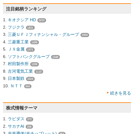
注目銘柄ランキング
キオクシア HD
3233
フジクラ
1831
三菱ＵＦＪフィナンシャル・グループ
1504
三菱重工業
1499
ＪＸ金属
1371
ソフトバンクグループ
1348
村田製作所
1208
古河電気工業
1115
日本製鉄
1024
ＮＴＴ
944
続きを見る
株式情報テーマ
ラピダス
372
サカナAI
358
光半導体(光チップレット)