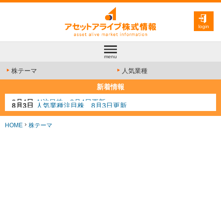
login
menu
株テーマ
人気業種
新着情報
8月3日
人気業種注目株 8月3日更新
8月2日
金融注目株 8月2日更新
7月29日
日経225シグナル点灯
HOME
株テーマ
7月10日
半導体注目株 7月10日更新
8月4日
AI注目株 8月4日更新