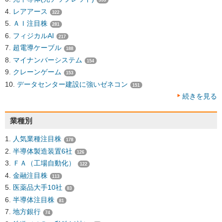
353
レアアース
322
ＡＩ注目株
281
フィジカルAI
217
超電導ケーブル
188
マイナンバーシステム
154
クレーンゲーム
153
データセンター建設に強いゼネコン
151
続きを見る
業種別
人気業種注目株
178
半導体製造装置6社
126
ＦＡ（工場自動化）
122
金融注目株
113
医薬品大手10社
83
半導体注目株
81
地方銀行
74