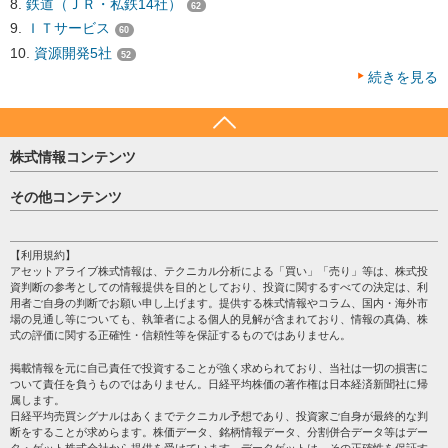
鉄道（ＪＲ・私鉄14社）
62
ＩＴサービス
60
資源開発5社
52
続きを見る
株式情報コンテンツ
日経平均
その他コンテンツ
売買シグナル
HOME
注目銘柄
個人情報保護方針
【利用規約】
株テーマ情報
アセットアライブ株式情報は、テクニカル分析による「買い」「売り」等は、株式投
プライバシーポリシー
海外市況
資判断の参考としての情報提供を目的としており、投資に関するすべての決定は、利
会社案内
用者ご自身の判断でお願い申し上げます。提供する株式情報やコラム、国内・海外市
投資カレンダー
場の見通し等についても、執筆者による個人的見解が含まれており、情報の真偽、株
サイトマップ
格付け情報
式の評価に関する正確性・信頼性等を保証するものではありません。
お問い合わせ
株式情報・株価予想
掲載情報を元に自己責任で投資することが強く求められており、当社は一切の損害に
過去データ
ついて責任を負うものではありません。日経平均株価の著作権は日本経済新聞社に帰
属します。
日経平均売買シグナルはあくまでテクニカル予想であり、投資家ご自身が最終的な判
断をすることが求めらます。株価データ、銘柄情報データ、分割併合データ等はデー
タ・ゲット株式会社から提供を受けています。データゲットは、その正確性を保証す