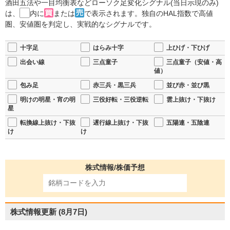
酒田五法や一目均衡表などローソク足変化シグナル(当日示現のみ)
は、
内に
または
で表示されます。独自のHAL指数で高値
圏、安値圏を判定し、実戦的なシグナルです。
十字足
はらみ十字
上ひげ・下ひげ
出会い線
三点童子
三点童子（安値・高
値）
包み足
赤三兵・黒三兵
並び赤・並び黒
明けの明星・宵の明
三役好転・三役逆転
雲上抜け・下抜け
星
転換線上抜け・下抜
遅行線上抜け・下抜
五陽連・五陰連
け
け
株式情報/株価予想
株式情報更新
(8月7日)