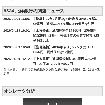
8524 北洋銀行の関連ニュース
2026/08/05 16:06
【決算】27年3月期1Qの純利益は40.3％増の
82億円 通期は14.8％増の294億円を計画
2026/04/28 16:01
【上方修正】通期純利益243億円→256億円
配当26円→28円 有価証券の売買で経常収益
が予想以上
2026/03/03 16:48
【注目銘柄】4834キャリアバンクにTOB
1755円 買付代金は17億円
2026/01/29 16:12
【上方修正】通期経常利益348億円→362億
円 株価は+2.09％の927円
自社株買い 発行済み株式総数0.84％(320万株) 24億円 2月13日～3月
31日
オシレータ分析