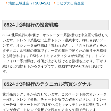
地銀広域連合（TSUBASA）
ラピダス出資企業
8524 北洋銀行の投資戦略
8524 北洋銀行の株価は、オシレーター系指標では中立圏で推移して
います。トレンド系指標は上昇トレンド継続中で、押し目買いゾー
ンです。オシレータ系指標は「買われ過ぎ」、「売られ過ぎ」を示
すテクニカル指標の総称です。一定の範囲で動くため振り子系指標
とも呼ばれます。RSIやストキャスティクスが代表的です。トレン
ドフォロー系指標は、株価が上がり続けると指標も上がり、下がり
続けると指標も下がるタイプです。移動平均やMACDが代表的で
す。
8524 北洋銀行のテクニカル売買シグナル
株式売買シグナルが点灯しています。このページ下部のオシレータ
ー分析、トレンド分析、チャート分析でご確認ください。オシレー
ター分析、チャート分析では変化点をキャッチした日に売り買いサ
インが点灯、トレンド分析では現在の方向を矢印で示します。