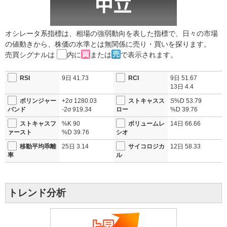
オシレータ系指標は、相場の強弱動向を表した指標で、日々の市場
の値動きから、株価の水準とは無関係に売り・買いを探ります。
売買シグナルは
内に
または
で表示されます。
RSI
9日
41.73
RCI
9日
51.67
13日
4.4
ボリンジャー
+2σ
1280.03
ストキャスス
S%D
53.79
バンド
-2σ
919.34
ロー
%D
39.76
ストキャスフ
%K
90
ボリュームレ
14日
66.66
ァースト
%D
39.76
シオ
移動平均乖離
25日
3.14
サイコロジカ
12日
58.33
率
ル
トレンド分析