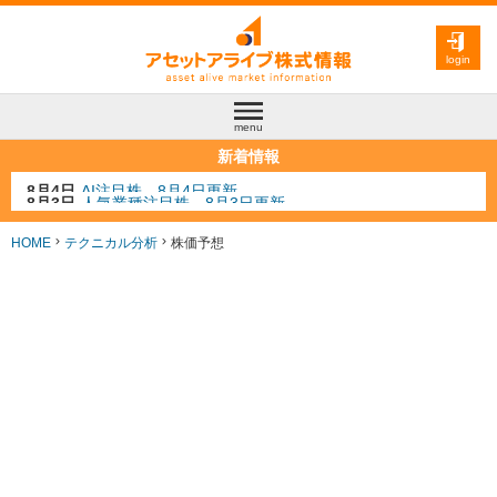
login
menu
新着情報
8月3日
人気業種注目株 8月3日更新
8月2日
金融注目株 8月2日更新
7月29日
日経225シグナル点灯
HOME
テクニカル分析
株価予想
7月10日
半導体注目株 7月10日更新
8月4日
AI注目株 8月4日更新