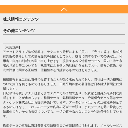
株式情報コンテンツ
日経平均
その他コンテンツ
売買シグナル
HOME
注目銘柄
個人情報保護方針
【利用規約】
株テーマ情報
アセットアライブ株式情報は、テクニカル分析による「買い」「売り」等は、株式投
プライバシーポリシー
海外市況
資判断の参考としての情報提供を目的としており、投資に関するすべての決定は、利
会社案内
用者ご自身の判断でお願い申し上げます。提供する株式情報やコラム、国内・海外市
投資カレンダー
場の見通し等についても、執筆者による個人的見解が含まれており、情報の真偽、株
サイトマップ
格付け情報
式の評価に関する正確性・信頼性等を保証するものではありません。
お問い合わせ
株式情報・株価予想
掲載情報を元に自己責任で投資することが強く求められており、当社は一切の損害に
過去データ
ついて責任を負うものではありません。日経平均株価の著作権は日本経済新聞社に帰
属します。
日経平均売買シグナルはあくまでテクニカル予想であり、投資家ご自身が最終的な判
断をすることが求めらます。株価データ、銘柄情報データ、分割併合データ等はデー
タ・ゲット株式会社から提供を受けています。データゲットは、その正確性を保証す
るものではなく、これらのデータの内容の万が一の誤り、またデータを元に投資した
結果生じたいかなる損益についても、一切の責を負わないことを利用条件としていま
す。
株価データの更新は東証等各取引所取引日の夕刻以降に行われます。メールサービス