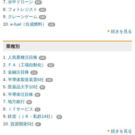
水中ドローン
203
フォトレジスト
193
クレーンゲーム
168
e-fuel（合成燃料）
143
続きを見る
業種別
人気業種注目株
156
ＦＡ（工場自動化）
116
金融注目株
113
半導体製造装置6社
109
医薬品大手10社
96
半導体注目株
95
地方銀行
83
ＩＴサービス
71
鉄道（ＪＲ・私鉄14社）
69
資源開発5社
67
続きを見る