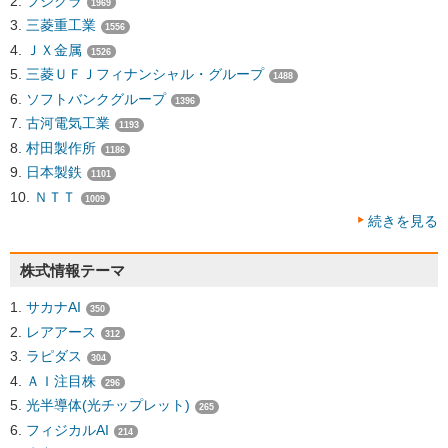
フジクラ
1969
三菱重工業
1556
ＪＸ金属
1526
三菱ＵＦＪフィナンシャル・グループ
1488
ソフトバンクグループ
1396
古河電気工業
1193
村田製作所
1186
日本製鉄
1101
ＮＴＴ
1009
続きを見る
株式情報テーマ
サカナAI
350
レアアース
312
ラピダス
304
ＡＩ注目株
296
光半導体(光チップレット)
265
フィジカルAI
214