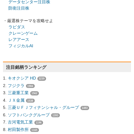
データセンター注目株
防衛注目株
・厳選株テーマを攻略せよ
ラピダス
クレーンゲーム
レアアース
フィジカルAI
注目銘柄ランキング
キオクシア HD
3239
フジクラ
1984
三菱重工業
1562
ＪＸ金属
1538
三菱ＵＦＪフィナンシャル・グループ
1483
ソフトバンクグループ
1393
古河電気工業
1196
村田製作所
1165