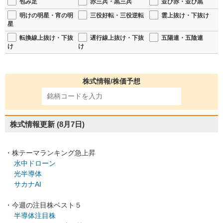
包み足
赤三兵・黒三兵
並び赤・並び黒
明けの明星・宵の明
三役好転・三役逆転
雲上抜け・下抜け
星
転換線上抜け・下抜
遅行線上抜け・下抜
五陽連・五陰連
け
け
株式情報/株価予想
株式情報更新
(8月7日)
・株テーマランキング急上昇
水中ドローン
光半導体
サカナAI
・今週の注目株ベスト５
半導体注目株