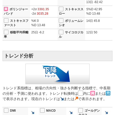
13日
-82.42
ボリンジャー
+2σ
3391.35
ストキャスス
S%D
42.95
バンド
-2σ
3035.28
ロー
%D
13.48
ストキャスフ
%K
0
ボリュームレ
14日
45.8
ァースト
%D
13.48
シオ
移動平均乖離
25日
-6.2
サイコロジカ
12日
50
率
ル
トレンド分析
トレンド系指標は、相場の方向性・強さを判断する指標で、中長期
の分析・予測に使われます。トレンド転換時は
内に
または
で表示されます。現在のトレンドは
または
で表示されます。
DMI
MACD
ゴールデン
クロス