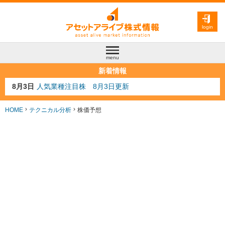
login
menu
新着情報
8月3日
人気業種注目株 8月3日更新
8月2日
金融注目株 8月2日更新
7月29日
日経225シグナル点灯
HOME
テクニカル分析
株価予想
7月10日
半導体注目株 7月10日更新
8月4日
AI注目株 8月4日更新