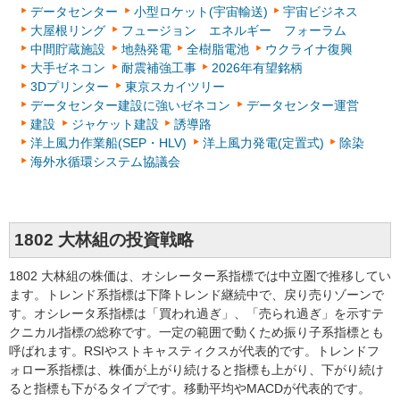
データセンター
小型ロケット(宇宙輸送)
宇宙ビジネス
大屋根リング
フュージョン エネルギー フォーラム
中間貯蔵施設
地熱発電
全樹脂電池
ウクライナ復興
大手ゼネコン
耐震補強工事
2026年有望銘柄
3Dプリンター
東京スカイツリー
データセンター建設に強いゼネコン
データセンター運営
建設
ジャケット建設
誘導路
洋上風力作業船(SEP・HLV)
洋上風力発電(定置式)
除染
海外水循環システム協議会
1802 大林組の投資戦略
1802 大林組の株価は、オシレーター系指標では中立圏で推移してい
ます。トレンド系指標は下降トレンド継続中で、戻り売りゾーンで
す。オシレータ系指標は「買われ過ぎ」、「売られ過ぎ」を示すテ
クニカル指標の総称です。一定の範囲で動くため振り子系指標とも
呼ばれます。RSIやストキャスティクスが代表的です。トレンドフ
ォロー系指標は、株価が上がり続けると指標も上がり、下がり続け
ると指標も下がるタイプです。移動平均やMACDが代表的です。