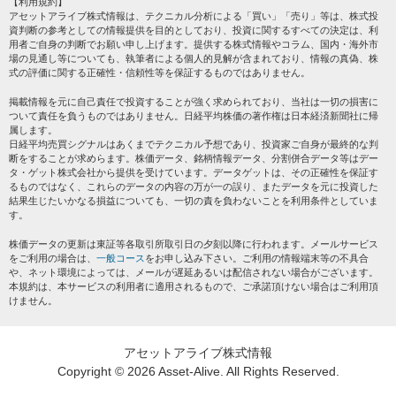
【利用規約】
株テーマ情報
アセットアライブ株式情報は、テクニカル分析による「買い」「売り」等は、株式投
プライバシーポリシー
海外市況
資判断の参考としての情報提供を目的としており、投資に関するすべての決定は、利
会社案内
用者ご自身の判断でお願い申し上げます。提供する株式情報やコラム、国内・海外市
投資カレンダー
場の見通し等についても、執筆者による個人的見解が含まれており、情報の真偽、株
サイトマップ
格付け情報
式の評価に関する正確性・信頼性等を保証するものではありません。
お問い合わせ
株式情報・株価予想
掲載情報を元に自己責任で投資することが強く求められており、当社は一切の損害に
過去データ
ついて責任を負うものではありません。日経平均株価の著作権は日本経済新聞社に帰
属します。
日経平均売買シグナルはあくまでテクニカル予想であり、投資家ご自身が最終的な判
断をすることが求めらます。株価データ、銘柄情報データ、分割併合データ等はデー
タ・ゲット株式会社から提供を受けています。データゲットは、その正確性を保証す
るものではなく、これらのデータの内容の万が一の誤り、またデータを元に投資した
結果生じたいかなる損益についても、一切の責を負わないことを利用条件としていま
す。
株価データの更新は東証等各取引所取引日の夕刻以降に行われます。メールサービス
をご利用の場合は、
一般コース
をお申し込み下さい。ご利用の情報端末等の不具合
や、ネット環境によっては、メールが遅延あるいは配信されない場合がございます。
本規約は、本サービスの利用者に適用されるもので、ご承諾頂けない場合はご利用頂
けません。
アセットアライブ株式情報
Copyright ©
2026 Asset-Alive. All Rights Reserved.