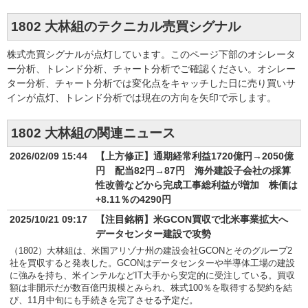
1802 大林組のテクニカル売買シグナル
株式売買シグナルが点灯しています。このページ下部のオシレータ
ー分析、トレンド分析、チャート分析でご確認ください。オシレー
ター分析、チャート分析では変化点をキャッチした日に売り買いサ
インが点灯、トレンド分析では現在の方向を矢印で示します。
1802 大林組の関連ニュース
2026/02/09 15:44
【上方修正】通期経常利益1720億円→2050億
円 配当82円→87円 海外建設子会社の採算
性改善などから完成工事総利益が増加 株価は
+8.11％の4290円
2025/10/21 09:17
【注目銘柄】米GCON買収で北米事業拡大へ
データセンター建設で攻勢
（1802）大林組は、米国アリゾナ州の建設会社GCONとそのグループ2
社を買収すると発表した。GCONはデータセンターや半導体工場の建設
に強みを持ち、米インテルなどIT大手から安定的に受注している。買収
額は非開示だが数百億円規模とみられ、株式100％を取得する契約を結
び、11月中旬にも手続きを完了させる予定だ。