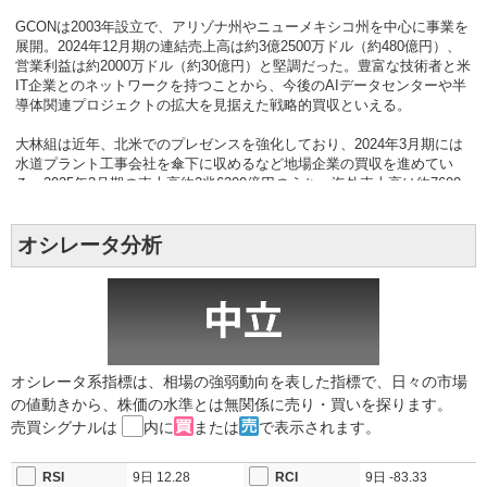
GCONは2003年設立で、アリゾナ州やニューメキシコ州を中心に事業を
展開。2024年12月期の連結売上高は約3億2500万ドル（約480億円）、
営業利益は約2000万ドル（約30億円）と堅調だった。豊富な技術者と米
IT企業とのネットワークを持つことから、今後のAIデータセンターや半
導体関連プロジェクトの拡大を見据えた戦略的買収といえる。
大林組は近年、北米でのプレゼンスを強化しており、2024年3月期には
水道プラント工事会社を傘下に収めるなど地場企業の買収を進めてい
る。2025年3月期の売上高約2兆6200億円のうち、海外売上高は約7600
億円と全体の3割を占めるまでに拡大した。
オシレータ分析
業績面では、2026年3月期は売上高2兆5600億円（前期比2％減）、営業
利益1220億円（同15％減）、純利益1000億円（同32％減）を予想して
いる。国内大型案件の竣工反動で減収減益を見込むが、北米での案件獲
得が業績下支え要因となる見通しだ。
国内の工事反動で利益率は低下するが、北米でのM&A戦略により成長基
盤は拡大。短期的な減益は織り込みつつ、中長期ではAI関連投資の追い
風が収益拡大につながる可能性がある。
オシレータ系指標は、相場の強弱動向を表した指標で、日々の市場
の値動きから、株価の水準とは無関係に売り・買いを探ります。
売買シグナルは
内に
または
で表示されます。
RSI
9日
12.28
RCI
9日
-83.33