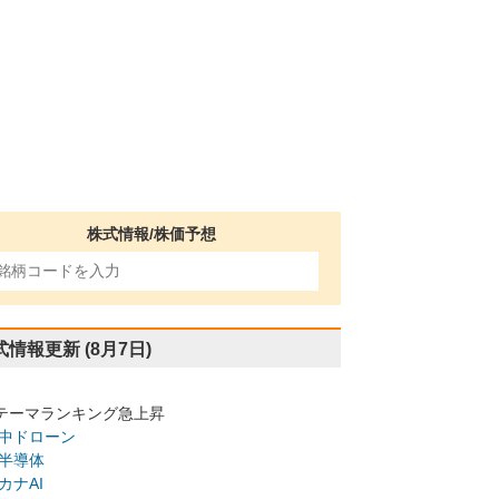
株式情報/株価予想
式情報更新
(8月7日)
テーマランキング急上昇
中ドローン
半導体
カナAI