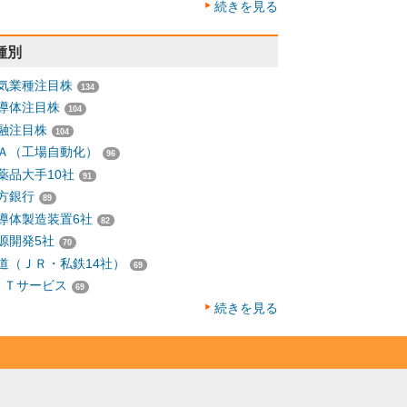
続きを見る
種別
気業種注目株
134
導体注目株
104
融注目株
104
Ａ（工場自動化）
96
薬品大手10社
91
方銀行
89
導体製造装置6社
82
源開発5社
70
道（ＪＲ・私鉄14社）
69
ＩＴサービス
69
続きを見る