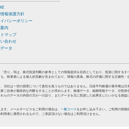
ME
人情報保護方針
ライバシーポリシー
社案内
イトマップ
問い合わせ
去データ
」「売り」等は、株式投資判断の参考としての情報提供を目的としており、投資に関するす
ても、執筆者による個人的見解が含まれており、情報の真偽、株式の評価に関する正確性・
り、当社は一切の損害について責任を負うものではありません。日経平均株価の著作権は日
資家ご自身が最終的な判断をすることが求めらます。株価データ、銘柄情報データ、分割併
これらのデータの内容の万が一の誤り、またデータを元に投資した結果生じたいかなる損益
れます。メールサービスをご利用の場合は、
一般コース
をお申し込み下さい。ご利用の情報
の利用者に適用されるもので、ご承諾頂けない場合はご利用頂けません。