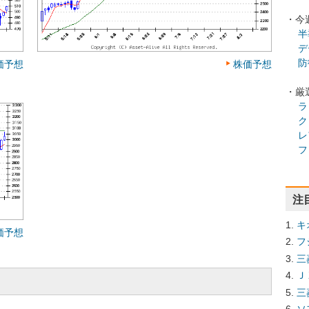
・今
半
デ
防
価予想
株価予想
・厳
ラ
ク
レ
フ
注
キ
価予想
フ
三
Ｊ
三