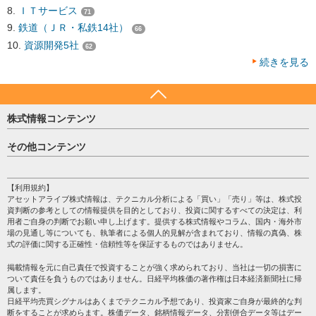
ＩＴサービス
71
鉄道（ＪＲ・私鉄14社）
66
資源開発5社
62
続きを見る
株式情報コンテンツ
日経平均
その他コンテンツ
売買シグナル
HOME
注目銘柄
個人情報保護方針
【利用規約】
株テーマ情報
アセットアライブ株式情報は、テクニカル分析による「買い」「売り」等は、株式投
プライバシーポリシー
海外市況
資判断の参考としての情報提供を目的としており、投資に関するすべての決定は、利
会社案内
用者ご自身の判断でお願い申し上げます。提供する株式情報やコラム、国内・海外市
投資カレンダー
場の見通し等についても、執筆者による個人的見解が含まれており、情報の真偽、株
サイトマップ
格付け情報
式の評価に関する正確性・信頼性等を保証するものではありません。
お問い合わせ
株式情報・株価予想
掲載情報を元に自己責任で投資することが強く求められており、当社は一切の損害に
過去データ
ついて責任を負うものではありません。日経平均株価の著作権は日本経済新聞社に帰
属します。
日経平均売買シグナルはあくまでテクニカル予想であり、投資家ご自身が最終的な判
断をすることが求めらます。株価データ、銘柄情報データ、分割併合データ等はデー