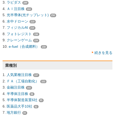
ラピダス
289
ＡＩ注目株
260
光半導体(光チップレット)
250
水中ドローン
219
フィジカルAI
210
フォトレジスト
198
クレーンゲーム
159
e-fuel（合成燃料）
150
続きを見る
業種別
人気業種注目株
137
ＦＡ（工場自動化）
103
金融注目株
102
半導体注目株
98
半導体製造装置6社
95
医薬品大手10社
92
地方銀行
83