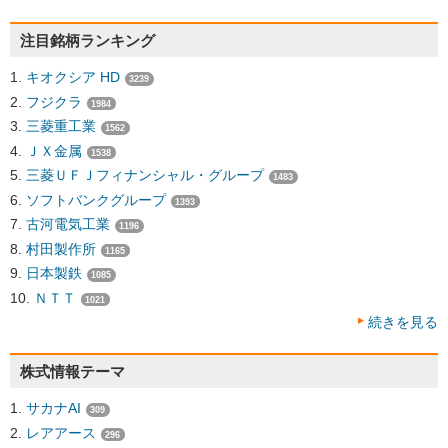
注目銘柄ランキング
キオクシア HD
3239
フジクラ
1984
三菱重工業
1562
ＪＸ金属
1538
三菱ＵＦＪフィナンシャル・グループ
1483
ソフトバンクグループ
1393
古河電気工業
1196
村田製作所
1165
日本製鉄
1085
ＮＴＴ
1021
続きを見る
株式情報テーマ
サカナAI
309
レアアース
296