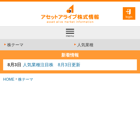
login
menu
株テーマ
人気業種
新着情報
8月3日
人気業種注目株 8月3日更新
8月2日
金融注目株 8月2日更新
7月29日
日経225シグナル点灯
HOME
株テーマ
7月10日
半導体注目株 7月10日更新
8月4日
AI注目株 8月4日更新