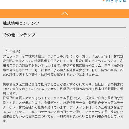
続きを見る
株式情報コンテンツ
日経平均
その他コンテンツ
売買シグナル
HOME
注目銘柄
個人情報保護方針
【利用規約】
株テーマ情報
アセットアライブ株式情報は、テクニカル分析による「買い」「売り」等は、株式投
プライバシーポリシー
海外市況
資判断の参考としての情報提供を目的としており、投資に関するすべての決定は、利
会社案内
用者ご自身の判断でお願い申し上げます。提供する株式情報やコラム、国内・海外市
投資カレンダー
場の見通し等についても、執筆者による個人的見解が含まれており、情報の真偽、株
サイトマップ
格付け情報
式の評価に関する正確性・信頼性等を保証するものではありません。
お問い合わせ
株式情報・株価予想
掲載情報を元に自己責任で投資することが強く求められており、当社は一切の損害に
過去データ
ついて責任を負うものではありません。日経平均株価の著作権は日本経済新聞社に帰
属します。
日経平均売買シグナルはあくまでテクニカル予想であり、投資家ご自身が最終的な判
断をすることが求めらます。株価データ、銘柄情報データ、分割併合データ等はデー
タ・ゲット株式会社から提供を受けています。データゲットは、その正確性を保証す
るものではなく、これらのデータの内容の万が一の誤り、またデータを元に投資した
結果生じたいかなる損益についても、一切の責を負わないことを利用条件としていま
す。