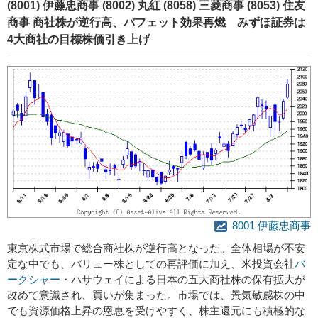
(8001) 伊藤忠商事 (8002) 丸紅 (8058) 三菱商事 (8053) 住友
商事 商社株が逆行高、バフェット効果再燃 みずほ証券は
4大商社の目標株価引き上げ
8001 伊藤忠商事
東京株式市場で総合商社株が逆行高となった。全体相場が不安
定な中でも、バリュー株としての再評価に加え、米投資会社
バ
ークシャー
・ハサウェイによる日本の五大商社株の保有拡大が
改めて意識され、買いが集まった。市場では、景気敏感株の中
でも資源価格上昇の恩恵を受けやすく、株主還元にも積極的な