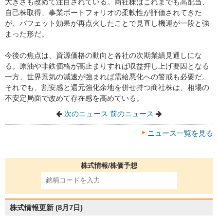
大きさも改めて注目されている。商社株はこれまでも高配当、
自己株取得、事業ポートフォリオの柔軟性が評価されてきた
が、バフェット効果が再点火したことで見直し機運が一段と強
まった形だ。
今後の焦点は、資源価格の動向と各社の次期業績見通しにな
る。原油や非鉄価格が高止まりすれば収益押し上げ要因となる
一方、世界景気の減速が強まれば需給悪化への警戒も必要だ。
それでも、割安感と還元強化余地を併せ持つ商社株は、相場の
不安定局面で改めて存在感を高めている。
次のニュース
前のニュース
ニュース一覧を見る
株式情報/株価予想
株式情報更新
(8月7日)