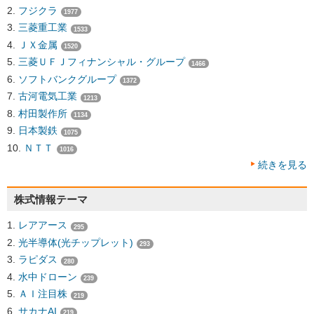
フジクラ
1977
三菱重工業
1533
ＪＸ金属
1520
三菱ＵＦＪフィナンシャル・グループ
1466
ソフトバンクグループ
1372
古河電気工業
1213
村田製作所
1134
日本製鉄
1075
ＮＴＴ
1016
続きを見る
株式情報テーマ
レアアース
295
光半導体(光チップレット)
293
ラピダス
280
水中ドローン
239
ＡＩ注目株
219
サカナAI
219