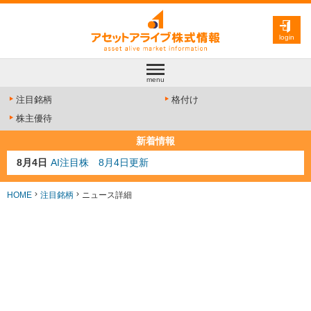
login
menu
注目銘柄
格付け
株主優待
新着情報
8月4日
AI注目株 8月4日更新
8月3日
人気業種注目株 8月3日更新
8月2日
金融注目株 8月2日更新
HOME
注目銘柄
ニュース詳細
7月29日
日経225シグナル点灯
7月10日
半導体注目株 7月10日更新