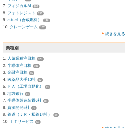
フィジカルAI
205
フォトレジスト
199
e-fuel（合成燃料）
178
クレーンゲーム
157
続きを見る
業種別
人気業種注目株
129
半導体注目株
104
金融注目株
95
医薬品大手10社
92
ＦＡ（工場自動化）
91
地方銀行
91
半導体製造装置6社
82
資源開発5社
73
鉄道（ＪＲ・私鉄14社）
69
ＩＴサービス
69