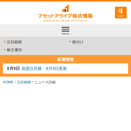
login
menu
注目銘柄
格付け
株主優待
新着情報
8月9日
資源注目株 8月9日更新
8月4日
AI注目株 8月4日更新
8月3日
人気業種注目株 8月3日更新
HOME
注目銘柄
ニュース詳細
8月2日
金融注目株 8月2日更新
7月29日
日経225シグナル点灯