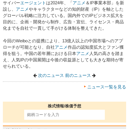
サイバー
エージェント
は2024年、「
アニメ
＆IP事業本部」を新
設し、
アニメ
やキャラクターなどの知的財産（IP）を軸とした
グローバル戦略に注力している。国内外でのIPビジネス拡大を
目的に、企画・開発から制作、広告・宣伝、ライセンス・商品
化までを自社で一貫して手がける体制を整えてきた。
今回のWeiboとの提携により、13億人以上の中国市場へのアプ
ローチが可能となり、自社
アニメ
作品の認知度拡大とファン獲
得を狙う。中国の若年層における日本
アニメ
人気の高さを踏ま
え、人気IPの中国展開は今後の収益源としても大きな期待が寄
せられている。
次のニュース
前のニュース
ニュース一覧を見る
株式情報/株価予想