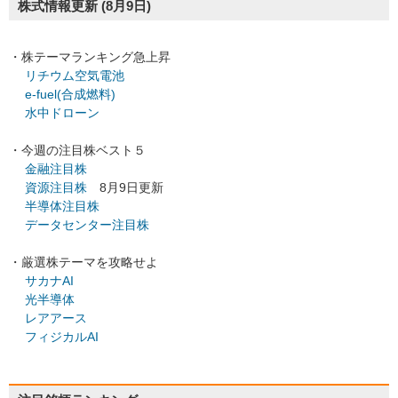
株式情報更新
(8月9日)
・株テーマランキング急上昇
リチウム空気電池
e-fuel(合成燃料)
水中ドローン
・今週の注目株ベスト５
金融注目株
資源注目株
8月9日更新
半導体注目株
データセンター注目株
・厳選株テーマを攻略せよ
サカナAI
光半導体
レアアース
フィジカルAI