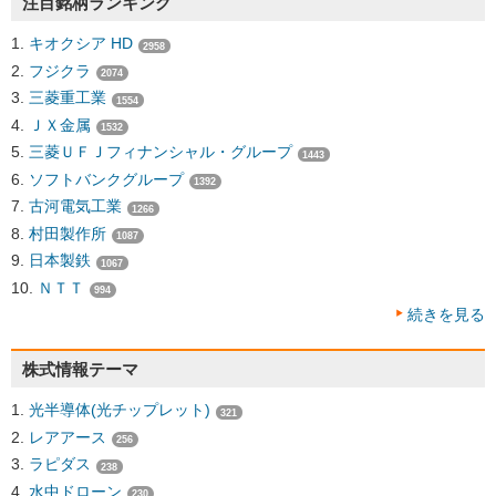
注目銘柄ランキング
キオクシア HD
2958
フジクラ
2074
三菱重工業
1554
ＪＸ金属
1532
三菱ＵＦＪフィナンシャル・グループ
1443
ソフトバンクグループ
1392
古河電気工業
1266
村田製作所
1087
日本製鉄
1067
ＮＴＴ
994
続きを見る
株式情報テーマ
光半導体(光チップレット)
321
レアアース
256
ラピダス
238
水中ドローン
230