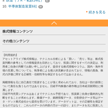
鉄道（ＪＲ・私鉄14社）
61
半導体製造装置6社
58
続きを見る
株式情報コンテンツ
日経平均
その他コンテンツ
売買シグナル
HOME
注目銘柄
個人情報保護方針
【利用規約】
株テーマ情報
アセットアライブ株式情報は、テクニカル分析による「買い」「売り」等は、株式投
プライバシーポリシー
海外市況
資判断の参考としての情報提供を目的としており、投資に関するすべての決定は、利
会社案内
用者ご自身の判断でお願い申し上げます。提供する株式情報やコラム、国内・海外市
投資カレンダー
場の見通し等についても、執筆者による個人的見解が含まれており、情報の真偽、株
サイトマップ
格付け情報
式の評価に関する正確性・信頼性等を保証するものではありません。
お問い合わせ
株式情報・株価予想
掲載情報を元に自己責任で投資することが強く求められており、当社は一切の損害に
過去データ
ついて責任を負うものではありません。日経平均株価の著作権は日本経済新聞社に帰
属します。
日経平均売買シグナルはあくまでテクニカル予想であり、投資家ご自身が最終的な判
断をすることが求めらます。株価データ、銘柄情報データ、分割併合データ等はデー
タ・ゲット株式会社から提供を受けています。データゲットは、その正確性を保証す
るものではなく、これらのデータの内容の万が一の誤り、またデータを元に投資した