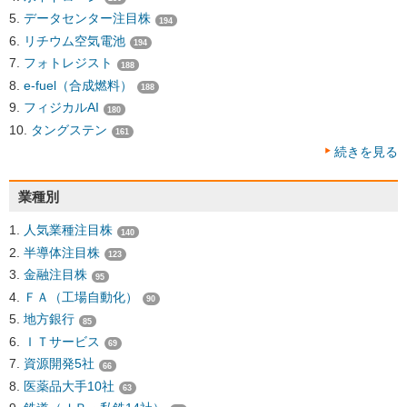
データセンター注目株
194
リチウム空気電池
194
フォトレジスト
188
e-fuel（合成燃料）
188
フィジカルAI
180
タングステン
161
続きを見る
業種別
人気業種注目株
140
半導体注目株
123
金融注目株
95
ＦＡ（工場自動化）
90
地方銀行
85
ＩＴサービス
69
資源開発5社
66
医薬品大手10社
63