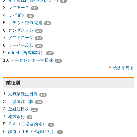
光半導体(光チップレット)
351
レアアース
271
ラピダス
257
リチウム空気電池
249
タングステン
220
水中ドローン
210
サーバー冷却
199
e-fuel（合成燃料）
197
データセンター注目株
176
続きを見る
業種別
人気業種注目株
158
半導体注目株
139
金融注目株
106
地方銀行
98
ＦＡ（工場自動化）
73
鉄道（ＪＲ・私鉄14社）
71