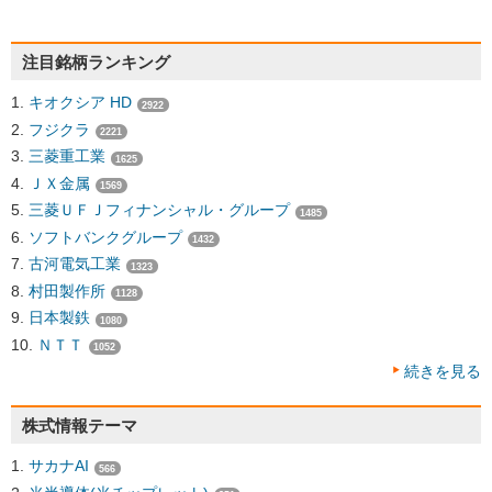
注目銘柄ランキング
キオクシア HD
2922
フジクラ
2221
三菱重工業
1625
ＪＸ金属
1569
三菱ＵＦＪフィナンシャル・グループ
1485
ソフトバンクグループ
1432
古河電気工業
1323
村田製作所
1128
日本製鉄
1080
ＮＴＴ
1052
続きを見る
株式情報テーマ
サカナAI
566