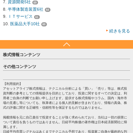
資源開発5社
69
半導体製造装置6社
64
ＩＴサービス
61
医薬品大手10社
60
続きを見る
株式情報コンテンツ
日経平均
その他コンテンツ
売買シグナル
HOME
注目銘柄
個人情報保護方針
【利用規約】
株テーマ情報
アセットアライブ株式情報は、テクニカル分析による「買い」「売り」等は、株式投
プライバシーポリシー
海外市況
資判断の参考としての情報提供を目的としており、投資に関するすべての決定は、利
会社案内
用者ご自身の判断でお願い申し上げます。提供する株式情報やコラム、国内・海外市
投資カレンダー
場の見通し等についても、執筆者による個人的見解が含まれており、情報の真偽、株
サイトマップ
格付け情報
式の評価に関する正確性・信頼性等を保証するものではありません。
お問い合わせ
株式情報・株価予想
掲載情報を元に自己責任で投資することが強く求められており、当社は一切の損害に
過去データ
ついて責任を負うものではありません。日経平均株価の著作権は日本経済新聞社に帰
属します。
日経平均売買シグナルはあくまでテクニカル予想であり、投資家ご自身が最終的な判