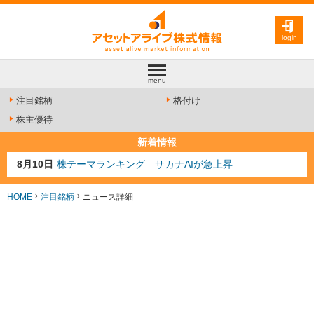
login
menu
注目銘柄
格付け
株主優待
新着情報
8月10日
株テーマランキング サカナAIが急上昇
8月9日
資源注目株 8月9日更新
8月4日
AI注目株 8月4日更新
HOME
注目銘柄
ニュース詳細
8月3日
人気業種注目株 8月3日更新
8月2日
金融注目株 8月2日更新