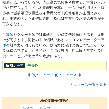
戒感が広がっているが、売上高の規模を考慮すると営業レベル
では底堅さを保っている可能性が高い。一方で最終損益の大幅
赤字は減損処理や構造改革費用など非経常項目が主因とみら
れ、本業の実力を正確に判断するには営業利益水準の確認が不
可欠となる。
半導体
セクター全体では車載向けや産業機器向けの需要回復期
待が高まる中、同社の主力領域であるマイコンやアナログ
半導
体
の競争力が問われている。技術力に定評のある同社だが、収
益構造の立て直しが急務だ。焦点は来四半期以降の営業利益回
復ペースと、構造改革の進捗に移る。
半導体
次のニュース
前のニュース
ニュース一覧を見る
株式情報/株価予想