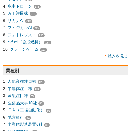
水中ドローン
239
ＡＩ注目株
219
サカナAI
219
フィジカルAI
205
フォトレジスト
199
e-fuel（合成燃料）
178
クレーンゲーム
157
続きを見る
業種別
人気業種注目株
129
半導体注目株
104
金融注目株
95
医薬品大手10社
92
ＦＡ（工場自動化）
91
地方銀行
91
半導体製造装置6社
82