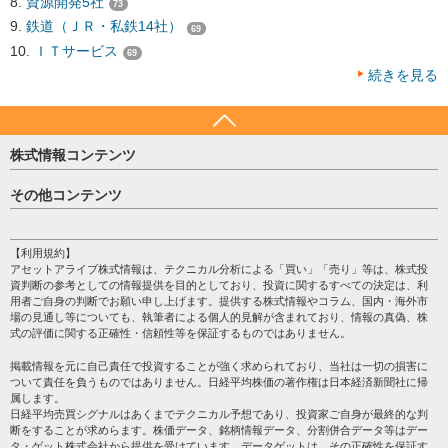
資源開発5社
73
鉄道（ＪＲ・私鉄14社）
69
ＩＴサービス
69
続きを見る
株式情報コンテンツ
日経平均
その他コンテンツ
売買シグナル
HOME
注目銘柄
個人情報保護方針
【利用規約】
株テーマ情報
アセットアライブ株式情報は、テクニカル分析による「買い」「売り」等は、株式投
プライバシーポリシー
海外市況
資判断の参考としての情報提供を目的としており、投資に関するすべての決定は、利
会社案内
用者ご自身の判断でお願い申し上げます。提供する株式情報やコラム、国内・海外市
投資カレンダー
場の見通し等についても、執筆者による個人的見解が含まれており、情報の真偽、株
サイトマップ
格付け情報
式の評価に関する正確性・信頼性等を保証するものではありません。
お問い合わせ
株式情報・株価予想
掲載情報を元に自己責任で投資することが強く求められており、当社は一切の損害に
過去データ
ついて責任を負うものではありません。日経平均株価の著作権は日本経済新聞社に帰
属します。
日経平均売買シグナルはあくまでテクニカル予想であり、投資家ご自身が最終的な判
断をすることが求めらます。株価データ、銘柄情報データ、分割併合データ等はデー
タ・ゲット株式会社から提供を受けています。データゲットは、その正確性を保証す