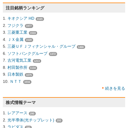
注目銘柄ランキング
キオクシア HD
3165
フジクラ
1977
三菱重工業
1533
ＪＸ金属
1520
三菱ＵＦＪフィナンシャル・グループ
1466
ソフトバンクグループ
1372
古河電気工業
1213
村田製作所
1134
日本製鉄
1075
ＮＴＴ
1016
続きを見る
株式情報テーマ
レアアース
295
光半導体(光チップレット)
293
ラピダス
280