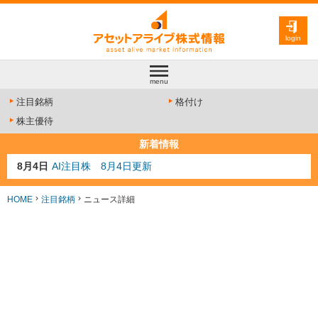
login
menu
注目銘柄
格付け
株主優待
新着情報
8月4日
AI注目株 8月4日更新
8月3日
人気業種注目株 8月3日更新
8月2日
金融注目株 8月2日更新
HOME
注目銘柄
ニュース詳細
7月29日
日経225シグナル点灯
7月10日
半導体注目株 7月10日更新