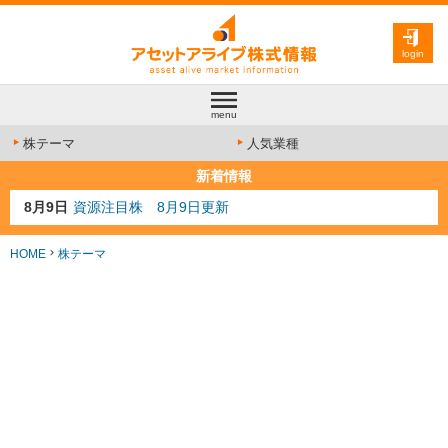
login
menu
株テーマ
人気業種
新着情報
8月9日
資源注目株 8月9日更新
8月4日
AI注目株 8月4日更新
8月3日
人気業種注目株 8月3日更新
HOME
株テーマ
8月2日
金融注目株 8月2日更新
7月29日
日経225シグナル点灯