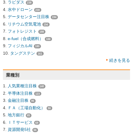
ラピダス
238
水中ドローン
230
データセンター注目株
194
リチウム空気電池
194
フォトレジスト
188
e-fuel（合成燃料）
188
フィジカルAI
180
タングステン
161
続きを見る
業種別
人気業種注目株
140
半導体注目株
123
金融注目株
95
ＦＡ（工場自動化）
90
地方銀行
85
ＩＴサービス
69
資源開発5社
66