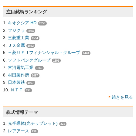
注目銘柄ランキング
キオクシア HD
2958
フジクラ
2074
三菱重工業
1554
ＪＸ金属
1532
三菱ＵＦＪフィナンシャル・グループ
1443
ソフトバンクグループ
1392
古河電気工業
1266
村田製作所
1087
日本製鉄
1067
ＮＴＴ
994
続きを見る
株式情報テーマ
光半導体(光チップレット)
321
レアアース
256