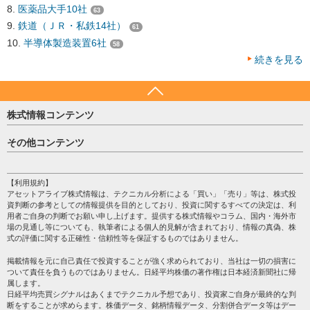
医薬品大手10社
63
鉄道（ＪＲ・私鉄14社）
61
半導体製造装置6社
58
続きを見る
株式情報コンテンツ
日経平均
その他コンテンツ
売買シグナル
HOME
注目銘柄
個人情報保護方針
【利用規約】
株テーマ情報
アセットアライブ株式情報は、テクニカル分析による「買い」「売り」等は、株式投
プライバシーポリシー
海外市況
資判断の参考としての情報提供を目的としており、投資に関するすべての決定は、利
会社案内
用者ご自身の判断でお願い申し上げます。提供する株式情報やコラム、国内・海外市
投資カレンダー
場の見通し等についても、執筆者による個人的見解が含まれており、情報の真偽、株
サイトマップ
格付け情報
式の評価に関する正確性・信頼性等を保証するものではありません。
お問い合わせ
株式情報・株価予想
掲載情報を元に自己責任で投資することが強く求められており、当社は一切の損害に
過去データ
ついて責任を負うものではありません。日経平均株価の著作権は日本経済新聞社に帰
属します。
日経平均売買シグナルはあくまでテクニカル予想であり、投資家ご自身が最終的な判
断をすることが求めらます。株価データ、銘柄情報データ、分割併合データ等はデー