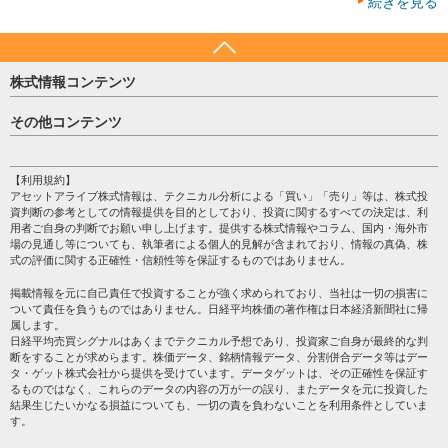
続きを見る
株式情報コンテンツ
日経平均
その他コンテンツ
売買シグナル
HOME
注目銘柄
個人情報保護方針
【利用規約】
株テーマ情報
アセットアライブ株式情報は、テクニカル分析による「買い」「売り」等は、株式投
プライバシーポリシー
海外市況
資判断の参考としての情報提供を目的としており、投資に関するすべての決定は、利
会社案内
用者ご自身の判断でお願い申し上げます。提供する株式情報やコラム、国内・海外市
投資カレンダー
場の見通し等についても、執筆者による個人的見解が含まれており、情報の真偽、株
サイトマップ
格付け情報
式の評価に関する正確性・信頼性等を保証するものではありません。
お問い合わせ
株式情報・株価予想
掲載情報を元に自己責任で投資することが強く求められており、当社は一切の損害に
過去データ
ついて責任を負うものではありません。日経平均株価の著作権は日本経済新聞社に帰
属します。
日経平均売買シグナルはあくまでテクニカル予想であり、投資家ご自身が最終的な判
断をすることが求めらます。株価データ、銘柄情報データ、分割併合データ等はデー
タ・ゲット株式会社から提供を受けています。データゲットは、その正確性を保証す
るものではなく、これらのデータの内容の万が一の誤り、またデータを元に投資した
結果生じたいかなる損益についても、一切の責を負わないことを利用条件としていま
す。