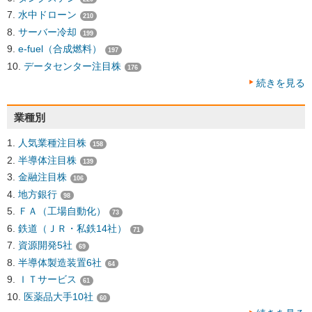
水中ドローン
210
サーバー冷却
199
e-fuel（合成燃料）
197
データセンター注目株
176
続きを見る
業種別
人気業種注目株
158
半導体注目株
139
金融注目株
106
地方銀行
98
ＦＡ（工場自動化）
73
鉄道（ＪＲ・私鉄14社）
71
資源開発5社
69
半導体製造装置6社
64
ＩＴサービス
61
医薬品大手10社
60