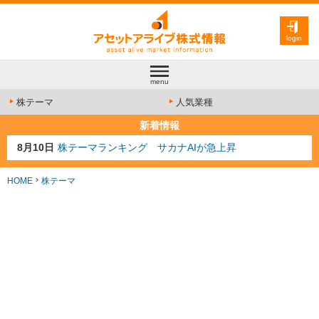
login
menu
株テーマ
人気業種
新着情報
8月10日
株テーマランキング サカナAIが急上昇
8月9日
資源注目株 8月9日更新
8月4日
AI注目株 8月4日更新
HOME
株テーマ
8月3日
人気業種注目株 8月3日更新
8月2日
金融注目株 8月2日更新