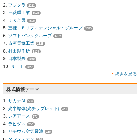
フジクラ
2221
三菱重工業
1625
ＪＸ金属
1569
三菱ＵＦＪフィナンシャル・グループ
1485
ソフトバンクグループ
1432
古河電気工業
1323
村田製作所
1128
日本製鉄
1080
ＮＴＴ
1052
続きを見る
株式情報テーマ
サカナAI
566
光半導体(光チップレット)
351
レアアース
271
ラピダス
257
リチウム空気電池
249
タングステン
220