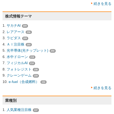
続きを見る
株式情報テーマ
サカナAI
309
レアアース
296
ラピダス
289
ＡＩ注目株
260
光半導体(光チップレット)
250
水中ドローン
219
フィジカルAI
210
フォトレジスト
198
クレーンゲーム
159
e-fuel（合成燃料）
150
続きを見る
業種別
人気業種注目株
137