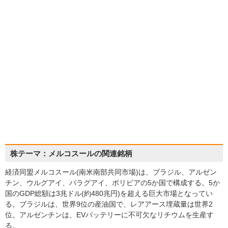
株テーマ：メルコスールの関連銘柄
経済同盟メルコスール(南米南部共同市場)は、ブラジル、アルゼン
チン、ウルグアイ、パラグアイ、ボリビアの5か国で構成する。5か
国のGDP総額は3兆ドル(約480兆円)を超える巨大市場となってい
る。ブラジルは、世界9位の産油国で、レアアース埋蔵量は世界2
位。アルゼンチンは、EVバッテリーに不可欠なリチウムを生産す
る。