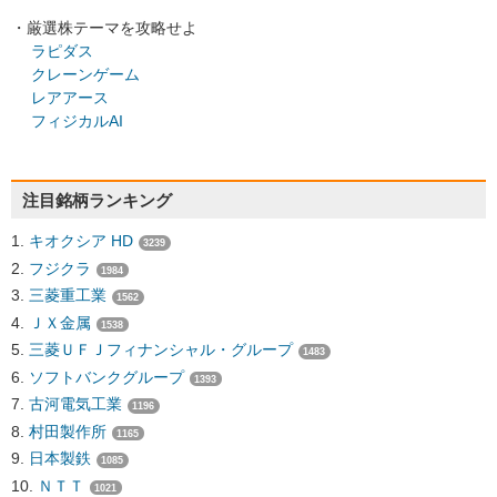
・厳選株テーマを攻略せよ
ラピダス
クレーンゲーム
レアアース
フィジカルAI
注目銘柄ランキング
キオクシア HD
3239
フジクラ
1984
三菱重工業
1562
ＪＸ金属
1538
三菱ＵＦＪフィナンシャル・グループ
1483
ソフトバンクグループ
1393
古河電気工業
1196
村田製作所
1165
日本製鉄
1085
ＮＴＴ
1021