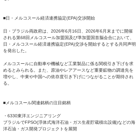
■日・メルコスール経済連携協定(EPA)交渉開始
日・ブラジル両政府は、2026年6月16日、2026年6月末までに開催
される第68回メルコスール加盟国及び準加盟国首脳会合において、
日・メルコスール経済連携協定(EPA)交渉を開始するとする共同声明
を発出した。
メルコスールに自動車や機械など工業製品に係る関税引き下げを求
めるとみられる。また、原油やレアアースなど重要鉱物の調達先を
増やし、中東や中国への依存度引き下げにつながることが期待され
る。
■メルコスール関連銘柄の注目銘柄
・6330東洋エンジニアリング
ブラジルでFPSO(浮体式海洋石油・ガス生産貯蔵積出設備)などの海
洋石油・ガス開発プロジェクトを展開