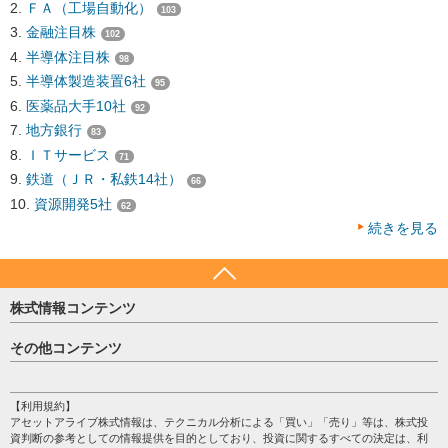
ＦＡ（工場自動化）
103
金融注目株
102
半導体注目株
98
半導体製造装置6社
95
医薬品大手10社
92
地方銀行
83
ＩＴサービス
71
鉄道（ＪＲ・私鉄14社）
66
資源開発5社
62
続きを見る
株式情報コンテンツ
日経平均
その他コンテンツ
売買シグナル
HOME
注目銘柄
個人情報保護方針
【利用規約】
株テーマ情報
アセットアライブ株式情報は、テクニカル分析による「買い」「売り」等は、株式投
プライバシーポリシー
海外市況
資判断の参考としての情報提供を目的としており、投資に関するすべての決定は、利