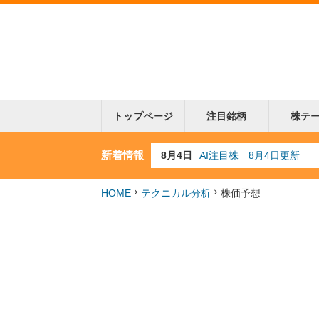
トップページ
注目銘柄
株テ
新着情報
8月3日
人気業種注目株 8月3日
8月2日
金融注目株 8月2日更新
7月29日
日経225シグナル点灯
HOME
テクニカル分析
株価予想
7月10日
半導体注目株 7月10日
8月4日
AI注目株 8月4日更新