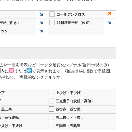
00億円→1兆200億円 円安やインカム収入の増加等が寄与
0億円→9100億円に下方修正 配当は210円→211円 株価
ゴールデンクロス
動平均（向き）
25日移動平均（位置）
4.2％(8000万株) 1300億円 25年11月20日～26年4月
リック
益は136.6％増の4668億円 通期は11.9％減の9300億円を計
法や一目均衡表などローソク足変化シグナル(当日示現のみ)
内に
または
で表示されます。独自のHAL指数で高値圏、
を判定し、実戦的なシグナルです。
十字
上ひげ・下ひげ
子
三点童子（安値・高値）
・黒三兵
並び赤・並び黒
転・三役逆転
雲上抜け・下抜け
上抜け・下抜け
五陽連・五陰連