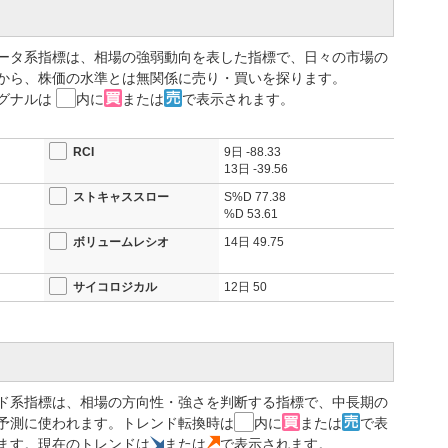
業やM&Aにおける共同投資を柱とする包括的な戦略的パートナーシ
7円を約1.8%上回る水準に設定された。東京海上は希薄化懸念を払拭す
を上限とする2874億円の自己株取得も同時に発表した。
ータ系指標は、相場の強弱動向を表した指標で、日々の市場の
から、株価の水準とは無関係に売り・買いを探ります。
てきたのは総合商社への純投資だった。しかし今回の東京海上との
グナルは
内に
または
で表示されます。
ークシャーの現CEO、グレッグ・アベル体制となって初の日本大型
ネットワークを組み合わせることで、東京海上が海外M&Aで他社よ
RCI
9日
-88.33
13日
-39.56
高値6710円から調整を経て、直近は5800円台を中心とした水準で
ストキャススロー
S%D
77.38
う展開が続き、週足ベースの移動平均線が収束した局面でのバーク
%D
53.61
る。PTSでは23日夜に一時10%を超す急騰を示しており、翌24日
ボリュームレシオ
14日
49.75
した大型M&A案件の浮上だ。東京海上はすでに北米・欧州の保険事
サイコロジカル
12日
50
業界内での情報力と財務体力が加われば、次の大型買収の選択肢は
されるまでには時間を要するとの見方もあるが、長期保有を前提と
い。
サウェイの完全子会社であるNational Indemnityと包括
実施 株価は+17.07％の6857円
2.6％(4820万株) 2874億円 4月1日～9月18日 ＊第三
ド系指標は、相場の方向性・強さを判断する指標で、中長期の
で生じる希薄化影響を相殺
予測に使われます。トレンド転換時は
内に
または
で表
ます。現在のトレンドは
または
で表示されます。