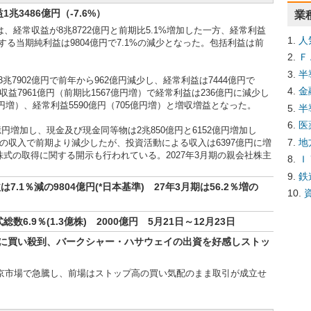
3486億円（-7.6%）
業
、経常収益が8兆8722億円と前期比5.1%増加した一方、経常利益
人
属する当期純利益は9804億円で7.1%の減少となった。包括利益は前
Ｆ
半
7902億円で前年から962億円減少し、経常利益は7444億円で
金
益7961億円（前期比1567億円増）で経常利益は236億円に減少し
億円増）、経常利益5590億円（705億円増）と増収増益となった。
半
医
億円増加し、現金及び現金同等物は2兆850億円と6152億円増加し
地
円の収入で前期より減少したが、投資活動による収入は6397億円に増
株式の取得に関する開示も行われている。2027年3月期の親会社株主
Ｉ
鉄
7.1％減の9804億円(*日本基準) 27年3月期は56.2％増の
6.9％(1.3億株) 2000億円 5月21日～12月23日
株に買い殺到、バークシャー・ハサウェイの出資を好感しストッ
の東京市場で急騰し、前場はストップ高の買い気配のまま取引が成立せ
シャー・ハサウェイ傘下の再保険会社ナショナル・インデムニティ
式の2.49%を取得すると発表したことが材料となった。