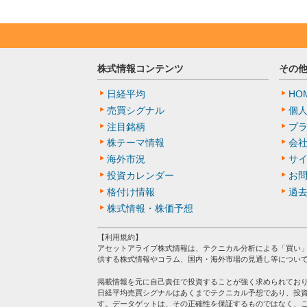
株式情報コンテンツ
その
日経平均
HO
売買シグナル
個
注目銘柄
プ
株テーマ情報
会
海外市況
サ
投資カレンダー
お
格付け情報
過
株式情報・株価予想
【利用規約】
アセットアライブ株式情報は、テクニカル分析による「買い
供する株式情報やコラム、国内・海外市場の見通し等につい
掲載情報を元に自己責任で投資することが強く求められてお
日経平均売買シグナルはあくまでテクニカル予想であり、投
す。データゲットは、その正確性を保証するものではなく、