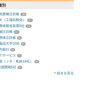
種別
気業種注目株
158
Ａ（工場自動化）
117
導体製造装置6社
114
融注目株
114
導体注目株
94
薬品大手10社
93
方銀行
80
Ｔサービス
72
道（ＪＲ・私鉄14社）
69
資源開発5社
62
続きを見る