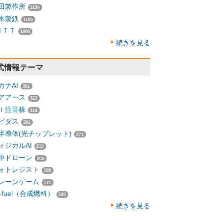
田製作所
1196
本製鉄
1105
ＮＴＴ
1000
続きを見る
式情報テーマ
カナAI
351
アアース
323
Ｉ注目株
314
ピダス
301
半導体(光チップレット)
271
ィジカルAI
218
中ドローン
205
ォトレジスト
189
レーンゲーム
171
-fuel（合成燃料）
140
続きを見る