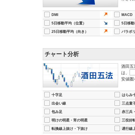
2026/02/14 16:02
【上方修正】通期純利益91
2025/11/19 16:00
【注目銘柄】通期純利益930
DMI
MACD
は-7.93％の5350円
5日移動平均（位置）
5日移
2025/11/19 15:56
【自社株買い】発行済み株式総数
30日
25日移動平均（向き）
パラボ
2025/08/07 16:25
【決算】26年3月期1Qの純利
画
チャート分析
酒田五
は、
安値圏
十字足
はらみ
出会い線
三点童
包み足
赤三兵
明けの明星・宵の明星
三役好
転換線上抜け・下抜け
遅行線