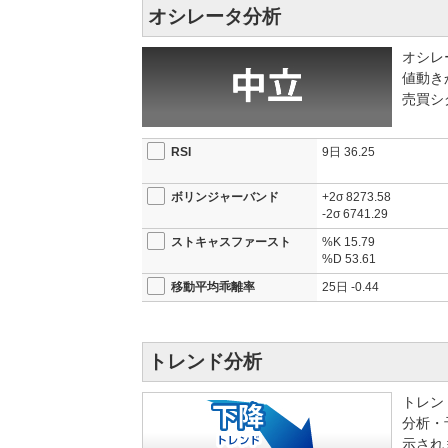
オシレータ分析
今回の提携は出資にとどまらず、再保険分野での協
ップだ。割当価格は1株5962円で、23日終値585
るため、4月から9月にかけて発行済み株式の2.6%
オシレ
値動き
バークシャーがこれまで日本企業への投資で重視し
売買シ
提携は事業面での連携を伴う点で性格が異なる。バ
案件となり、市場では「保険業界の知見と世界的な
り優位に立てる」との評価が広がった。
RSI
9日
36.25
チャートを見ると、（8766）東京海上HDは昨年8月
ボリンジャーバンド
+2σ
8273.58
もみ合い続けていた。一目均衡表の雲の中をさまよ
-2σ
6741.29
シャー出資発表は、需給面でも絶好のタイミングと映
の取引開始からストップ高気配が続いている。
ストキャスファースト
%K
15.79
%D
53.61
今後の焦点は、バークシャーのネットワークを活用
移動平均乖離率
25日
-0.44
業買収で実績を積んでいるが、バークシャーの保険
格段に広がる。市場では提携効果が業績数値に反映
した機関投資家の評価が一段と高まる可能性は大き
2026/03/23 16:36
【注目銘柄】米バークシャー・ハ
トレンド分析
的な戦略的パートナーシップを
2026/03/23 16:34
【自社株買い】発行済み株式総数
トレン
者割当による自己株式処分
分析・
示され