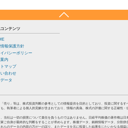
他コンテンツ
ME
人情報保護方針
ライバシーポリシー
社案内
イトマップ
問い合わせ
去データ
」「売り」等は、株式投資判断の参考としての情報提供を目的としており、投資に関するす
ても、執筆者による個人的見解が含まれており、情報の真偽、株式の評価に関する正確性・
り、当社は一切の損害について責任を負うものではありません。日経平均株価の著作権は日
資家ご自身が最終的な判断をすることが求めらます。株価データ、銘柄情報データ、分割併
これらのデータの内容の万が一の誤り、またデータを元に投資した結果生じたいかなる損益