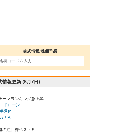
株式情報/株価予想
式情報更新
(8月7日)
テーマランキング急上昇
中ドローン
半導体
カナAI
週の注目株ベスト５