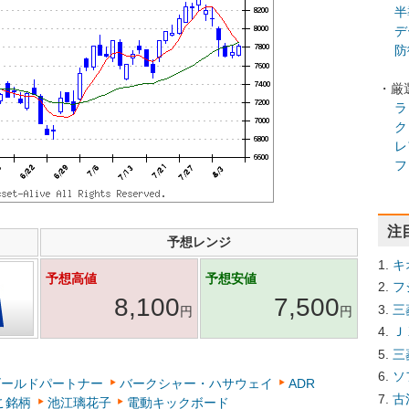
半
デ
防
・厳
ラ
ク
レ
フ
注
予想レンジ
キ
予想高値
予想安値
フ
8,100
7,500
三
円
円
Ｊ
三
ソ
ゴールドパートナー
バークシャー・ハサウェイ
ADR
古
こ銘柄
池江璃花子
電動キックボード