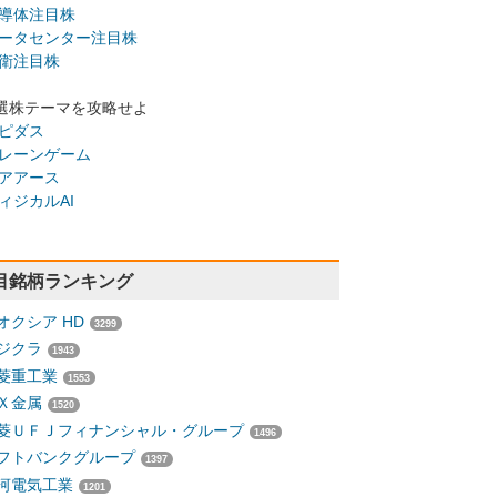
導体注目株
ータセンター注目株
衛注目株
選株テーマを攻略せよ
ピダス
レーンゲーム
アアース
ィジカルAI
目銘柄ランキング
オクシア HD
3299
ジクラ
1943
菱重工業
1553
Ｘ金属
1520
菱ＵＦＪフィナンシャル・グループ
1496
フトバンクグループ
1397
河電気工業
1201