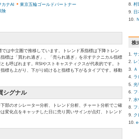
村
サカナAI
東京五輪ゴールドパートナー
保険
日
株
系指標では中立圏で推移しています。トレンド系指標は下降トレン
サ
系指標は「買われ過ぎ」、「売られ過ぎ」を示すテクニカル指標
レ
とも呼ばれます。RSIやストキャスティクスが代表的です。ト
Ａ
と指標も上がり、下がり続けると指標も下がるタイプです。移動
ラ
光
売買シグナル
フ
水
ジ下部のオシレーター分析、トレンド分析、チャート分析でご確
フ
では変化点をキャッチした日に売り買いサインが点灯、トレンド
ク
e