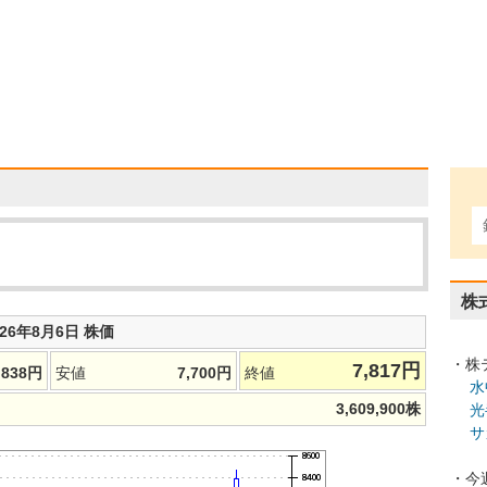
株
026年8月6日 株価
・株
7,817
円
,838
円
安値
7,700
円
終値
水
3,609,900
株
光
サ
・今