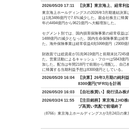
2026/05/20 17:11
【決算】東京海上、経常利益1兆
東京海上ホールディングスの2026年3月期連結決算は
は1兆3486億円で7.6%減少した。親会社株主に帰
年の4494億円から9621億円へ大幅増加した。
セグメント別では、国内損害保険事業の経常収益は3兆
1488億円の減少となった。国内生命保険事業は経常収
た。海外保険事業は経常収益4兆5998億円（2900
財政面では総資産が31兆9619億円と前期末比7245
た。営業活動によるキャッシュ・フローは5843億
加した。配当は年間218円で前期から増配し、自己
に帰属する当期利益予想は8300億円としている。
2026/05/20 16:04
【決算】26年3月期の純利益は
8300億円(*IFRS)を計画
2026/05/20 16:03
【自社株買い】発行済み株式総数
2026/03/24 11:55
【注目銘柄】東京海上HD
プ高買い気配で前場終了
（8766）東京海上ホールディングスが3月24日
ずに終了した。前週末23日の取引終了後、バーク
ー・カンパニーが約2874億円を出資して発行済み株