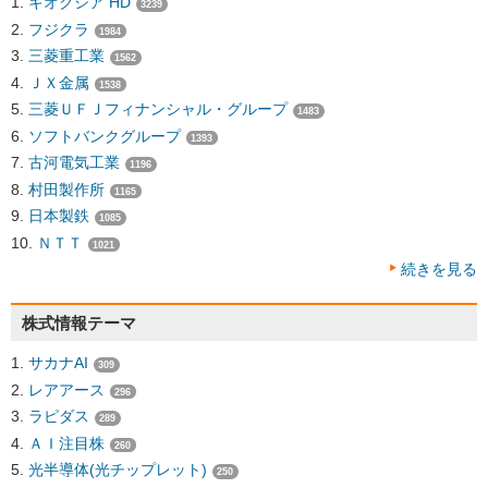
キオクシア HD
3239
フジクラ
1984
三菱重工業
1562
ＪＸ金属
1538
三菱ＵＦＪフィナンシャル・グループ
1483
ソフトバンクグループ
1393
古河電気工業
1196
村田製作所
1165
日本製鉄
1085
ＮＴＴ
1021
続きを見る
株式情報テーマ
サカナAI
309
レアアース
296
ラピダス
289
ＡＩ注目株
260
光半導体(光チップレット)
250