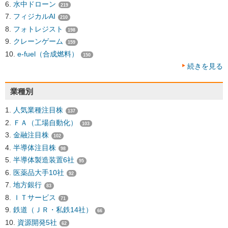
水中ドローン
219
フィジカルAI
210
フォトレジスト
198
クレーンゲーム
159
e-fuel（合成燃料）
150
続きを見る
業種別
人気業種注目株
137
ＦＡ（工場自動化）
103
金融注目株
102
半導体注目株
98
半導体製造装置6社
95
医薬品大手10社
92
地方銀行
83
ＩＴサービス
71
鉄道（ＪＲ・私鉄14社）
66
資源開発5社
62