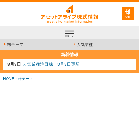
login
menu
株テーマ
人気業種
新着情報
8月3日
人気業種注目株 8月3日更新
8月2日
金融注目株 8月2日更新
7月29日
日経225シグナル点灯
HOME
株テーマ
7月10日
半導体注目株 7月10日更新
8月4日
AI注目株 8月4日更新