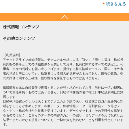
続きを見る
株式情報コンテンツ
日経平均
その他コンテンツ
売買シグナル
HOME
注目銘柄
個人情報保護方針
【利用規約】
株テーマ情報
アセットアライブ株式情報は、テクニカル分析による「買い」「売り」等は、株式投
プライバシーポリシー
海外市況
資判断の参考としての情報提供を目的としており、投資に関するすべての決定は、利
会社案内
用者ご自身の判断でお願い申し上げます。提供する株式情報やコラム、国内・海外市
投資カレンダー
場の見通し等についても、執筆者による個人的見解が含まれており、情報の真偽、株
サイトマップ
格付け情報
式の評価に関する正確性・信頼性等を保証するものではありません。
お問い合わせ
株式情報・株価予想
掲載情報を元に自己責任で投資することが強く求められており、当社は一切の損害に
過去データ
ついて責任を負うものではありません。日経平均株価の著作権は日本経済新聞社に帰
属します。
日経平均売買シグナルはあくまでテクニカル予想であり、投資家ご自身が最終的な判
断をすることが求めらます。株価データ、銘柄情報データ、分割併合データ等はデー
タ・ゲット株式会社から提供を受けています。データゲットは、その正確性を保証す
るものではなく、これらのデータの内容の万が一の誤り、またデータを元に投資した
結果生じたいかなる損益についても、一切の責を負わないことを利用条件としていま
す。