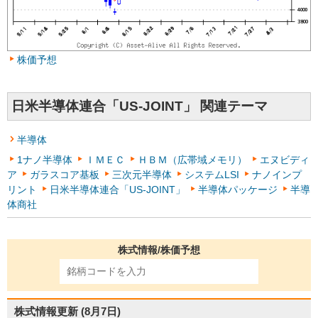
株価予想
日米半導体連合「US-JOINT」 関連テーマ
半導体
1ナノ半導体
ＩＭＥＣ
ＨＢＭ（広帯域メモリ）
エヌビディ
ア
ガラスコア基板
三次元半導体
システムLSI
ナノインプ
リント
日米半導体連合「US-JOINT」
半導体パッケージ
半導
体商社
株式情報/株価予想
株式情報更新
(8月7日)