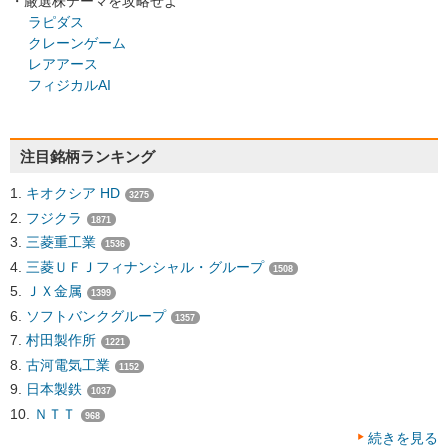
・厳選株テーマを攻略せよ
ラピダス
クレーンゲーム
レアアース
フィジカルAI
注目銘柄ランキング
キオクシア HD
3275
フジクラ
1871
三菱重工業
1536
三菱ＵＦＪフィナンシャル・グループ
1508
ＪＸ金属
1399
ソフトバンクグループ
1357
村田製作所
1221
古河電気工業
1152
日本製鉄
1037
ＮＴＴ
968
続きを見る