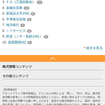
ＦＡ（工場自動化）
123
金融注目株
110
医薬品大手10社
86
半導体注目株
83
地方銀行
74
ＩＴサービス
63
鉄道（ＪＲ・私鉄14社）
61
資源開発5社
59
続きを見る
株式情報コンテンツ
日経平均
その他コンテンツ
売買シグナル
HOME
注目銘柄
個人情報保護方針
【利用規約】
株テーマ情報
アセットアライブ株式情報は、テクニカル分析による「買い」「売り」等は、株式投
プライバシーポリシー
海外市況
資判断の参考としての情報提供を目的としており、投資に関するすべての決定は、利
会社案内
用者ご自身の判断でお願い申し上げます。提供する株式情報やコラム、国内・海外市
投資カレンダー
場の見通し等についても、執筆者による個人的見解が含まれており、情報の真偽、株