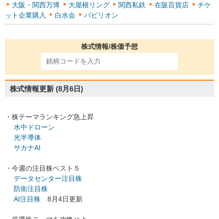
大阪・関西万博
大屋根リング
関西私鉄
在阪百貨店
チケ
ット企業購入
白水会
パビリオン
株式情報/株価予想
株式情報更新
(8月6日)
・株テーマランキング急上昇
水中ドローン
光半導体
サカナAI
・今週の注目株ベスト５
データセンター注目株
防衛注目株
AI注目株
8月4日更新