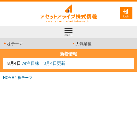
login
menu
株テーマ
人気業種
新着情報
8月4日
AI注目株 8月4日更新
8月3日
人気業種注目株 8月3日更新
8月2日
金融注目株 8月2日更新
HOME
株テーマ
7月29日
日経225シグナル点灯
7月10日
半導体注目株 7月10日更新