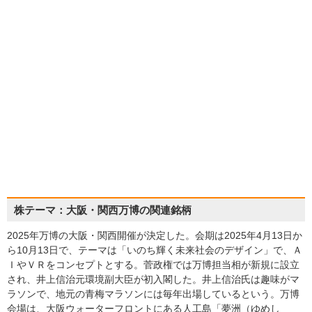
株テーマ：大阪・関西万博の関連銘柄
2025年万博の大阪・関西開催が決定した。会期は2025年4月13日か
ら10月13日で、テーマは「いのち輝く未来社会のデザイン」で、Ａ
ＩやＶＲをコンセプトとする。菅政権では万博担当相が新規に設立
され、井上信治元環境副大臣が初入閣した。井上信治氏は趣味がマ
ラソンで、地元の青梅マラソンには毎年出場しているという。万博
会場は、大阪ウォーターフロントにある人工島「夢洲（ゆめし