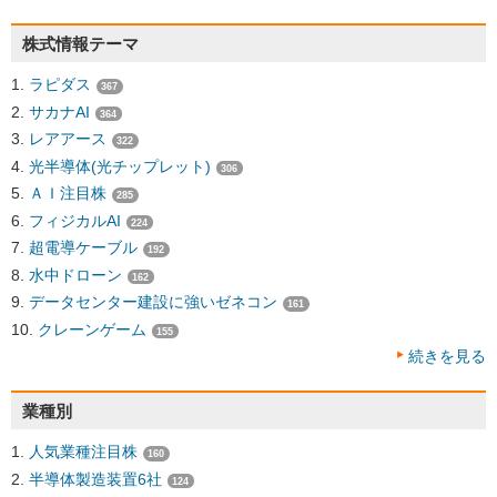
株式情報テーマ
ラピダス
367
サカナAI
364
レアアース
322
光半導体(光チップレット)
306
ＡＩ注目株
285
フィジカルAI
224
超電導ケーブル
192
水中ドローン
162
データセンター建設に強いゼネコン
161
クレーンゲーム
155
続きを見る
業種別
人気業種注目株
160
半導体製造装置6社
124