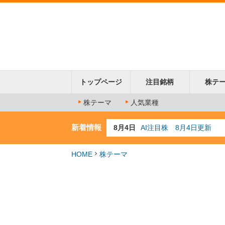
トップページ
注目銘柄
株テ
株テーマ
人気業種
新着情報
8月4日
AI注目株 8月4日更新
8月3日
人気業種注目株 8月3日
8月2日
金融注目株 8月2日更新
HOME
株テーマ
7月29日
日経225シグナル点灯
7月10日
半導体注目株 7月10日