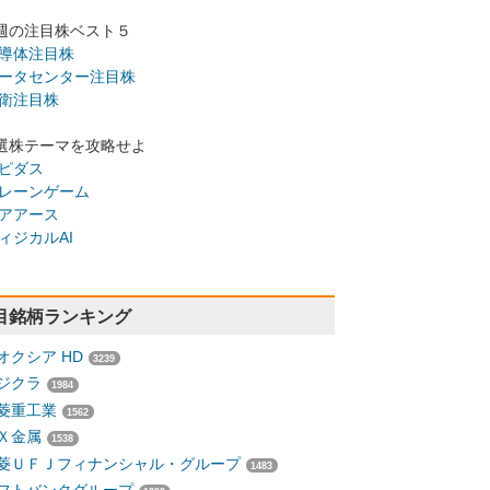
週の注目株ベスト５
導体注目株
ータセンター注目株
衛注目株
選株テーマを攻略せよ
ピダス
レーンゲーム
アアース
ィジカルAI
目銘柄ランキング
オクシア HD
3239
ジクラ
1984
菱重工業
1562
Ｘ金属
1538
菱ＵＦＪフィナンシャル・グループ
1483