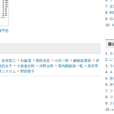
ソ
古
村
日
価予想
株
サ
レ
安倍晋三
石破茂
岡田克也
小沢一郎
解散総選挙
岸
ラ
池百合子
小泉進次郎
河野太郎
菅内閣政策一覧
高市早
票システム
野田聖子
Ａ
光
水
フ
フ
ク
e