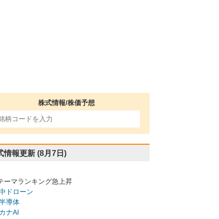
株式情報/株価予想
式情報更新
(8月7日)
テーマランキング急上昇
中ドローン
半導体
カナAI