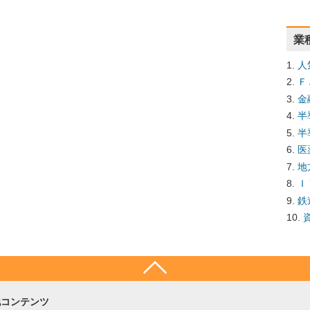
業
人
Ｆ
金
半
半
医
地
Ｉ
鉄
他コンテンツ