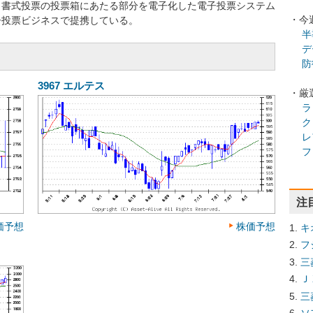
自書式投票の投票箱にあたる部分を電子化した電子投票システム
・今
子投票ビジネスで提携している。
半
デ
防
3967
エルテス
・厳
ラ
ク
レ
フ
注
価予想
株価予想
キ
フ
三
Ｊ
三