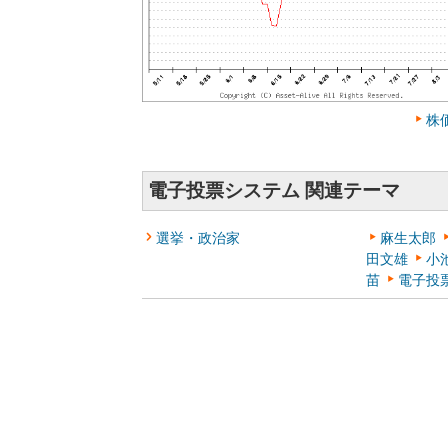
株
電子投票システム 関連テーマ
選挙・政治家
麻生太郎
田文雄
小
苗
電子投