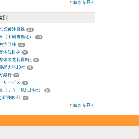
続きを見る
種別
気業種注目株
137
Ａ（工場自動化）
103
融注目株
102
導体注目株
98
導体製造装置6社
95
薬品大手10社
92
方銀行
83
Ｔサービス
71
道（ＪＲ・私鉄14社）
66
資源開発5社
62
続きを見る