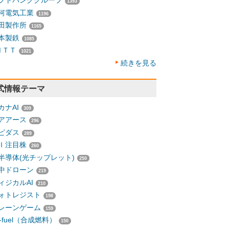
フトバンクグループ
1393
河電気工業
1196
田製作所
1165
本製鉄
1085
ＮＴＴ
1021
続きを見る
式情報テーマ
カナAI
309
アアース
296
ピダス
289
Ｉ注目株
260
半導体(光チップレット)
250
中ドローン
219
ィジカルAI
210
ォトレジスト
198
レーンゲーム
159
-fuel（合成燃料）
150