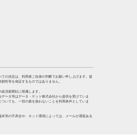
べての決定は、利用者ご自身の判断でお願い申し上げます。提
信頼性等を保証するものではありません。
本経済新聞社に帰属します。
合データ等はデータ・ゲット株式会社から提供を受けていま
についても、一切の責を負わないことを利用条件としていま
端末等の不具合や、ネット環境によっては、メールが遅延ある