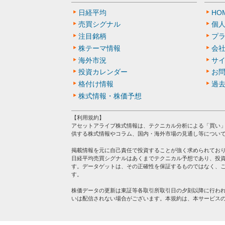
日経平均
HO
売買シグナル
個
注目銘柄
プ
株テーマ情報
会
海外市況
サ
投資カレンダー
お
格付け情報
過
株式情報・株価予想
【利用規約】
アセットアライブ株式情報は、テクニカル分析による「買い
供する株式情報やコラム、国内・海外市場の見通し等につい
掲載情報を元に自己責任で投資することが強く求められてお
日経平均売買シグナルはあくまでテクニカル予想であり、投
す。データゲットは、その正確性を保証するものではなく、
す。
株価データの更新は東証等各取引所取引日の夕刻以降に行わ
いは配信されない場合がございます。本規約は、本サービス