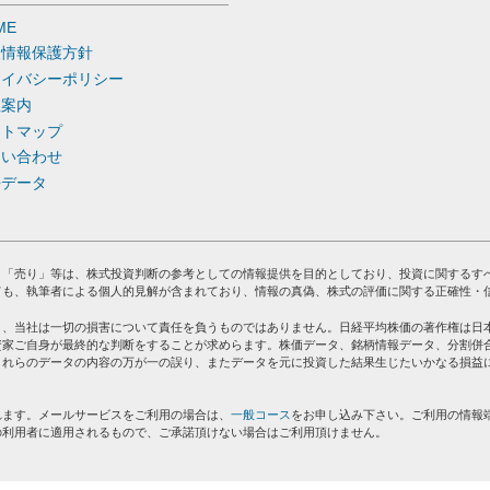
ME
人情報保護方針
ライバシーポリシー
社案内
イトマップ
問い合わせ
去データ
」「売り」等は、株式投資判断の参考としての情報提供を目的としており、投資に関するす
ても、執筆者による個人的見解が含まれており、情報の真偽、株式の評価に関する正確性・
り、当社は一切の損害について責任を負うものではありません。日経平均株価の著作権は日
資家ご自身が最終的な判断をすることが求めらます。株価データ、銘柄情報データ、分割併
これらのデータの内容の万が一の誤り、またデータを元に投資した結果生じたいかなる損益
れます。メールサービスをご利用の場合は、
一般コース
をお申し込み下さい。ご利用の情報
の利用者に適用されるもので、ご承諾頂けない場合はご利用頂けません。