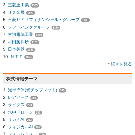
三菱重工業
1535
ＪＸ金属
1527
三菱ＵＦＪフィナンシャル・グループ
1463
ソフトバンクグループ
1370
古河電気工業
1240
村田製作所
1102
日本製鉄
1080
ＮＴＴ
1024
続きを見る
株式情報テーマ
光半導体(光チップレット)
300
レアアース
284
ラピダス
279
水中ドローン
255
サカナAI
213
フィジカルAI
201
フォトレジスト
200