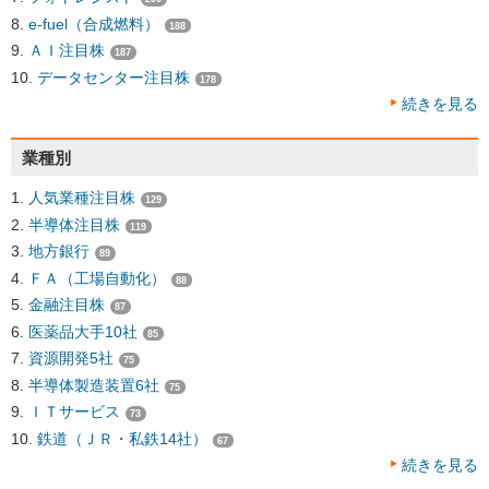
e-fuel（合成燃料）
188
ＡＩ注目株
187
データセンター注目株
178
続きを見る
業種別
人気業種注目株
129
半導体注目株
119
地方銀行
89
ＦＡ（工場自動化）
88
金融注目株
87
医薬品大手10社
85
資源開発5社
75
半導体製造装置6社
75
ＩＴサービス
73
鉄道（ＪＲ・私鉄14社）
67
続きを見る