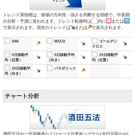
トレンド系指標は、相場の方向性・強さを判断する指標で、中長期
の分析・予測に使われます。トレンド転換時は
内に
または
で表示されます。現在のトレンドは
または
で表示されます。
DMI
MACD
ゴールデン
クロス
5日移動平
5日移動平均
25日移動平
均（位置）
（向き）
均（位置）
25日移動平
パラボリック
均（向き）
チャート分析
酒田五法や一目均衡表などローソク足変化シグナル(当日示現のみ)