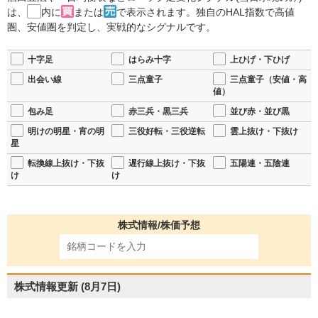
は、
内に
または
で表示されます。独自のHAL指数で高値
圏、安値圏を判定し、実戦的なシグナルです。
十字足
はらみ十字
上ひげ・下ひげ
出会い線
三点童子
三点童子（安値・高
値）
包み足
赤三兵・黒三兵
並び赤・並び黒
明けの明星・宵の明
三役好転・三役逆転
雲上抜け・下抜け
星
転換線上抜け・下抜
遅行線上抜け・下抜
五陽連・五陰連
け
け
株式情報/株価予想
株式情報更新
(8月7日)