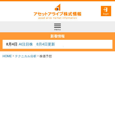
login
menu
新着情報
8月3日
人気業種注目株 8月3日更新
8月2日
金融注目株 8月2日更新
7月29日
日経225シグナル点灯
HOME
テクニカル分析
株価予想
7月10日
半導体注目株 7月10日更新
8月4日
AI注目株 8月4日更新