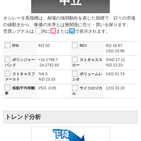
オシレータ系指標は、相場の強弱動向を表した指標で、日々の市場
の値動きから、株価の水準とは無関係に売り・買いを探ります。
売買シグナルは
内に
または
で表示されます。
RSI
9日
50
RCI
9日
16.67
13日
18.96
ボリンジャー
+2σ
2798.7
ストキャスス
S%D
17.11
バンド
-2σ
2791.65
ロー
%D
23.33
ストキャスフ
%K
0
ボリュームレ
14日
41.74
ァースト
%D
23.33
シオ
移動平均乖離
25日
-0.05
サイコロジカ
12日
33.33
率
ル
トレンド分析