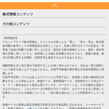
株式情報コンテンツ
日経平均
その他コンテンツ
売買シグナル
HOME
注目銘柄
個人情報保護方針
【利用規約】
株テーマ情報
アセットアライブ株式情報は、テクニカル分析による「買い」「売り」等は、株式投
プライバシーポリシー
海外市況
資判断の参考としての情報提供を目的としており、投資に関するすべての決定は、利
会社案内
用者ご自身の判断でお願い申し上げます。提供する株式情報やコラム、国内・海外市
投資カレンダー
場の見通し等についても、執筆者による個人的見解が含まれており、情報の真偽、株
サイトマップ
格付け情報
式の評価に関する正確性・信頼性等を保証するものではありません。
お問い合わせ
株式情報・株価予想
掲載情報を元に自己責任で投資することが強く求められており、当社は一切の損害に
過去データ
ついて責任を負うものではありません。日経平均株価の著作権は日本経済新聞社に帰
属します。
日経平均売買シグナルはあくまでテクニカル予想であり、投資家ご自身が最終的な判
断をすることが求めらます。株価データ、銘柄情報データ、分割併合データ等はデー
タ・ゲット株式会社から提供を受けています。データゲットは、その正確性を保証す
るものではなく、これらのデータの内容の万が一の誤り、またデータを元に投資した
結果生じたいかなる損益についても、一切の責を負わないことを利用条件としていま
す。
株価データの更新は東証等各取引所取引日の夕刻以降に行われます。メールサービス
をご利用の場合は、
一般コース
をお申し込み下さい。ご利用の情報端末等の不具合