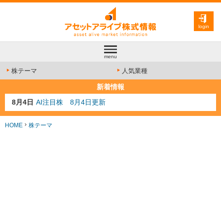
login
menu
株テーマ
人気業種
新着情報
8月4日
AI注目株 8月4日更新
8月3日
人気業種注目株 8月3日更新
8月2日
金融注目株 8月2日更新
HOME
株テーマ
7月29日
日経225シグナル点灯
7月10日
半導体注目株 7月10日更新