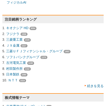
フィジカルAI
注目銘柄ランキング
キオクシア HD
3094
フジクラ
1998
三菱重工業
1535
ＪＸ金属
1527
三菱ＵＦＪフィナンシャル・グループ
1463
ソフトバンクグループ
1370
古河電気工業
1240
村田製作所
1102
日本製鉄
1080
ＮＴＴ
1024
続きを見る
株式情報テーマ