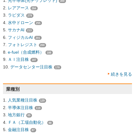
光半導体(光チップレット)
300
レアアース
284
ラピダス
279
水中ドローン
255
サカナAI
213
フィジカルAI
201
フォトレジスト
200
e-fuel（合成燃料）
188
ＡＩ注目株
187
データセンター注目株
178
続きを見る
業種別
人気業種注目株
129
半導体注目株
119
地方銀行
89
ＦＡ（工場自動化）
88
金融注目株
87