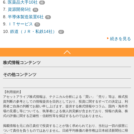
医薬品大手10社
85
資源開発5社
75
半導体製造装置6社
75
ＩＴサービス
73
鉄道（ＪＲ・私鉄14社）
67
続きを見る
株式情報コンテンツ
日経平均
その他コンテンツ
売買シグナル
HOME
注目銘柄
個人情報保護方針
【利用規約】
株テーマ情報
アセットアライブ株式情報は、テクニカル分析による「買い」「売り」等は、株式投
プライバシーポリシー
海外市況
資判断の参考としての情報提供を目的としており、投資に関するすべての決定は、利
会社案内
用者ご自身の判断でお願い申し上げます。提供する株式情報やコラム、国内・海外市
投資カレンダー
場の見通し等についても、執筆者による個人的見解が含まれており、情報の真偽、株
サイトマップ
格付け情報
式の評価に関する正確性・信頼性等を保証するものではありません。
お問い合わせ
株式情報・株価予想
掲載情報を元に自己責任で投資することが強く求められており、当社は一切の損害に
過去データ
ついて責任を負うものではありません。日経平均株価の著作権は日本経済新聞社に帰