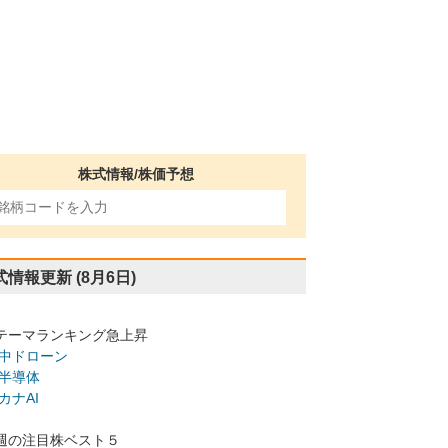
株式情報/株価予想
式情報更新
(8月6日)
テーマランキング急上昇
中ドローン
半導体
カナAI
週の注目株ベスト５