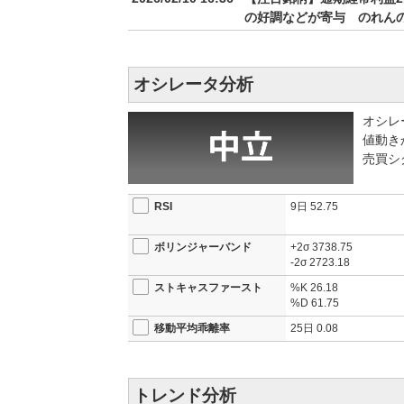
の好調などが寄与 のれん
オシレータ分析
オシレ
値動き
売買シ
RSI
9日
52.75
ボリンジャーバンド
+2σ
3738.75
-2σ
2723.18
ストキャスファースト
%K
26.18
%D
61.75
移動平均乖離率
25日
0.08
トレンド分析