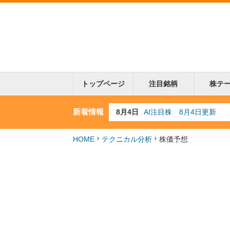
トップページ
注目銘柄
株テ
新着情報
8月3日
人気業種注目株 8月3日
8月2日
金融注目株 8月2日更新
7月29日
日経225シグナル点灯
HOME
テクニカル分析
株価予想
7月10日
半導体注目株 7月10日
8月4日
AI注目株 8月4日更新