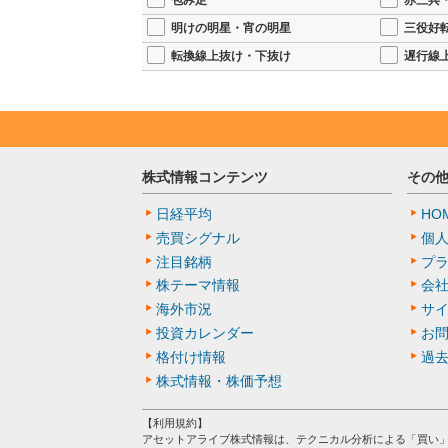
包み足
赤三兵
明けの明星・宵の明星
三役好
転換線上抜け・下抜け
遅行線
株式情報コンテンツ
その
日経平均
HO
売買シグナル
個
注目銘柄
プ
株テーマ情報
会
海外市況
サ
投資カレンダー
お
格付け情報
過
株式情報・株価予想
【利用規約】
アセットアライブ株式情報は、テクニカル分析による「買い