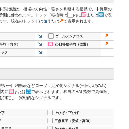
ド系指標は、相場の方向性・強さを判断する指標で、中長期の
予測に使われます。トレンド転換時は
内に
または
で表
ます。現在のトレンドは
または
で表示されます。
ゴールデンクロス
動平均（向き）
25日移動平均（位置）
リック
法や一目均衡表などローソク足変化シグナル(当日示現のみ)
内に
または
で表示されます。独自のHAL指数で高値圏、
を判定し、実戦的なシグナルです。
十字
上ひげ・下ひげ
子
三点童子（安値・高値）