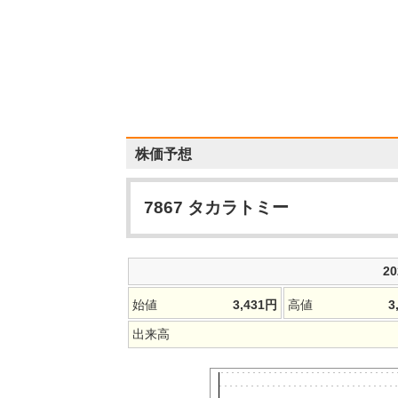
株価予想
7867
タカラトミー
2
始値
3,431
円
高値
3
出来高