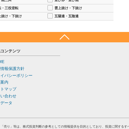
・黒三兵
並び赤・並び黒
転・三役逆転
雲上抜け・下抜け
上抜け・下抜け
五陽連・五陰連
他コンテンツ
ME
人情報保護方針
ライバシーポリシー
社案内
イトマップ
問い合わせ
去データ
」「売り」等は、株式投資判断の参考としての情報提供を目的としており、投資に関するす