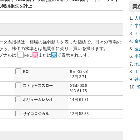
の減損損失を計上
業
人
半
Ｆ
金
ータ系指標は、相場の強弱動向を表した指標で、日々の市場の
から、株価の水準とは無関係に売り・買いを探ります。
医
グナルは
内に
または
で表示されます。
半
地
Ｉ
RCI
9日
-32.08
13日
3.71
鉄
ストキャススロー
S%D
63.8
%D
61.75
ボリュームレシオ
14日
61.71
サイコロジカル
12日
58.33