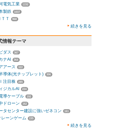
河電気工業
1152
本製鉄
1037
ＮＴＴ
968
続きを見る
式情報テーマ
ピダス
367
カナAI
364
アアース
322
半導体(光チップレット)
306
Ｉ注目株
285
ィジカルAI
224
電導ケーブル
192
中ドローン
162
ータセンター建設に強いゼネコン
161
クレーンゲーム
155
続きを見る