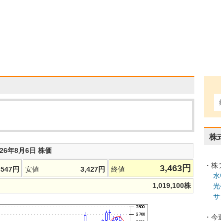
株
026年8月6日 株価
・株
3,463
円
,547
円
安値
3,427
円
終値
水
1,019,100
株
光
サ
・今