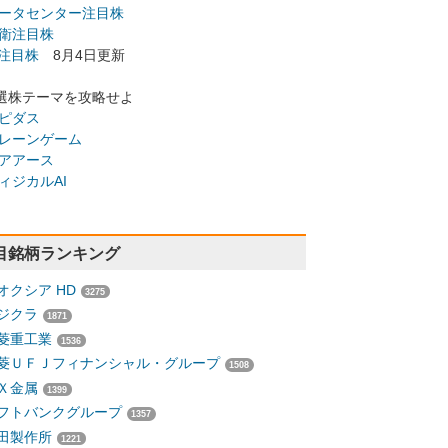
ータセンター注目株
衛注目株
I注目株
8月4日更新
選株テーマを攻略せよ
ピダス
レーンゲーム
アアース
ィジカルAI
目銘柄ランキング
オクシア HD
3275
ジクラ
1871
菱重工業
1536
菱ＵＦＪフィナンシャル・グループ
1508
Ｘ金属
1399
フトバンクグループ
1357
田製作所
1221