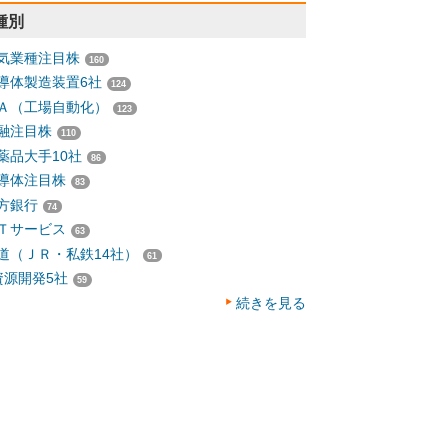
種別
気業種注目株
160
導体製造装置6社
124
Ａ（工場自動化）
123
融注目株
110
薬品大手10社
86
導体注目株
83
方銀行
74
Ｔサービス
63
道（ＪＲ・私鉄14社）
61
資源開発5社
59
続きを見る