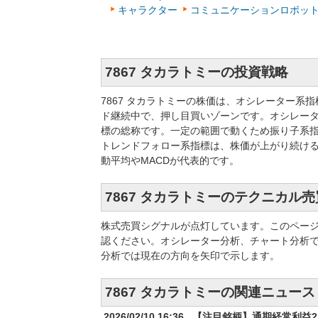
キャラクター
コミュニケーションロボッ
7867 タカラトミーの投資戦略
7867 タカラトミーの株価は、オシレーター
ド継続中で、押し目買いゾーンです。オシレー
標の総称です。一定の範囲で動くため振り子系指
トレンドフォロー系指標は、株価が上がり続け
動平均やMACDが代表的です。
7867 タカラトミーのテクニカル
株式売買シグナルが点灯しています。このペー
認ください。オシレーター分析、チャート分析
分析では現在の方向を矢印で示します。
7867 タカラトミーの関連ニュース
2026/02/10 16:36
【注目銘柄】通期経常利益21