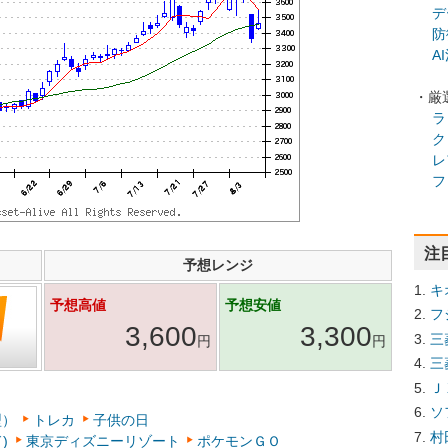
デ
防
A
・厳
ラ
ク
レ
フ
注
予想レンジ
キ
予想高値
予想安値
フ
3,600
3,300
三
円
円
三
Ｊ
ソ
型）
トレカ
子供の日
村
)
東京ディズニーリゾート
ポケモンＧＯ