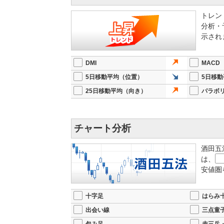
トレン
分析・
示され
DMI
MACD
5日移動平均（位置）
5日移
25日移動平均（向き）
パラボ
チャート分析
酒田五
は、
安値圏
十字足
はらみ
出会い線
三点童