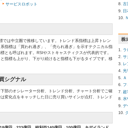
古
ト
サービスロボット
日
株
系指標では中立圏で推移しています。トレンド系指標は上昇トレン
タ系指標は「買われ過ぎ」、「売られ過ぎ」を示すテクニカル指
ラ
標とも呼ばれます。RSIやストキャスティクスが代表的です。
サ
ると指標も上がり、下がり続けると指標も下がるタイプです。移
レ
光
Ａ
売買シグナル
フ
ジ下部のオシレーター分析、トレンド分析、チャート分析でご確
超
では変化点をキャッチした日に売り買いサインが点灯、トレンド
水
デ
8億円→233億円 純利益140億円→100億円 キデイランド