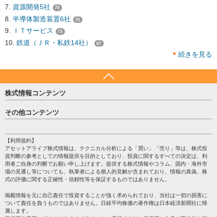
資源開発5社
75
半導体製造装置6社
75
ＩＴサービス
73
鉄道（ＪＲ・私鉄14社）
67
続きを見る
株式情報コンテンツ
日経平均
その他コンテンツ
売買シグナル
HOME
注目銘柄
個人情報保護方針
【利用規約】
株テーマ情報
アセットアライブ株式情報は、テクニカル分析による「買い」「売り」等は、株式投
プライバシーポリシー
海外市況
資判断の参考としての情報提供を目的としており、投資に関するすべての決定は、利
会社案内
用者ご自身の判断でお願い申し上げます。提供する株式情報やコラム、国内・海外市
投資カレンダー
場の見通し等についても、執筆者による個人的見解が含まれており、情報の真偽、株
サイトマップ
格付け情報
式の評価に関する正確性・信頼性等を保証するものではありません。
お問い合わせ
株式情報・株価予想
掲載情報を元に自己責任で投資することが強く求められており、当社は一切の損害に
過去データ
ついて責任を負うものではありません。日経平均株価の著作権は日本経済新聞社に帰
属します。