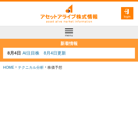
login
menu
新着情報
8月3日
人気業種注目株 8月3日更新
8月2日
金融注目株 8月2日更新
7月29日
日経225シグナル点灯
HOME
テクニカル分析
株価予想
7月10日
半導体注目株 7月10日更新
8月4日
AI注目株 8月4日更新