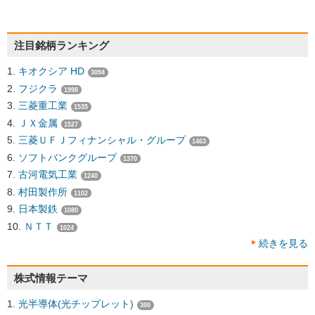
注目銘柄ランキング
キオクシア HD
3094
フジクラ
1998
三菱重工業
1535
ＪＸ金属
1527
三菱ＵＦＪフィナンシャル・グループ
1463
ソフトバンクグループ
1370
古河電気工業
1240
村田製作所
1102
日本製鉄
1080
ＮＴＴ
1024
続きを見る
株式情報テーマ
光半導体(光チップレット)
300