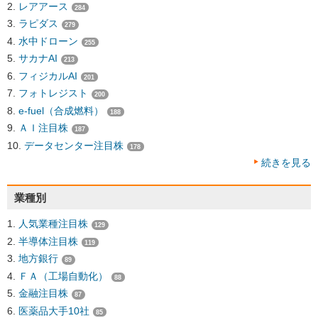
レアアース
284
ラピダス
279
水中ドローン
255
サカナAI
213
フィジカルAI
201
フォトレジスト
200
e-fuel（合成燃料）
188
ＡＩ注目株
187
データセンター注目株
178
続きを見る
業種別
人気業種注目株
129
半導体注目株
119
地方銀行
89
ＦＡ（工場自動化）
88
金融注目株
87
医薬品大手10社
85