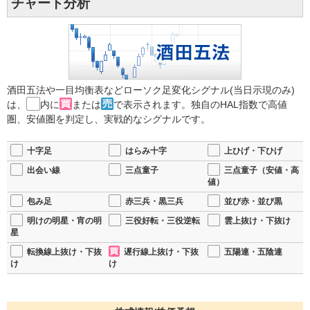
チャート分析
酒田五法や一目均衡表などローソク足変化シグナル(当日示現のみ)
は、
内に
または
で表示されます。独自のHAL指数で高値
圏、安値圏を判定し、実戦的なシグナルです。
十字足
はらみ十字
上ひげ・下ひげ
出会い線
三点童子
三点童子（安値・高
値）
包み足
赤三兵・黒三兵
並び赤・並び黒
明けの明星・宵の明
三役好転・三役逆転
雲上抜け・下抜け
星
転換線上抜け・下抜
遅行線上抜け・下抜
五陽連・五陰連
け
け