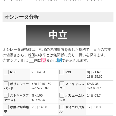
オシレータ分析
オシレータ系指標は、相場の強弱動向を表した指標で、日々の市場
の値動きから、株価の水準とは無関係に売り・買いを探ります。
売買シグナルは
内に
または
で表示されます。
RSI
9日
64.84
RCI
9日
91.67
13日
25.69
ボリンジャー
+2σ
10101.59
ストキャスス
S%D
36
バンド
-2σ
5775.07
ロー
%D
60.37
ストキャスフ
%K
100
ボリュームレ
14日
63.7
ァースト
%D
60.37
シオ
移動平均乖離
25日
14.58
サイコロジカ
12日
58.33
率
ル