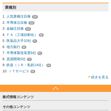
業種別
人気業種注目株
134
半導体注目株
104
金融注目株
104
ＦＡ（工場自動化）
96
医薬品大手10社
91
地方銀行
89
半導体製造装置6社
82
資源開発5社
70
鉄道（ＪＲ・私鉄14社）
69
ＩＴサービス
69
続きを見る
株式情報コンテンツ
日経平均
その他コンテンツ
売買シグナル