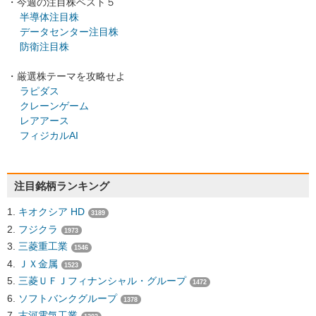
・今週の注目株ベスト５
半導体注目株
データセンター注目株
防衛注目株
・厳選株テーマを攻略せよ
ラピダス
クレーンゲーム
レアアース
フィジカルAI
注目銘柄ランキング
キオクシア HD
3189
フジクラ
1973
三菱重工業
1546
ＪＸ金属
1523
三菱ＵＦＪフィナンシャル・グループ
1472
ソフトバンクグループ
1378
古河電気工業