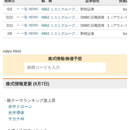
発表日
銘 柄
証券会社
投資評
6/3
9962 ミスミグループ...
野村証券
buy
一覧
NEWS
5/22
9962 ミスミグループ...
SMBC日興證券
1（アウトパ
一覧
NEWS
3/11
9962 ミスミグループ...
SMBC日興證券
1（アウトパ
一覧
NEWS
2/6
9962 ミスミグループ...
野村証券
buy
一覧
NEWS
ndex.html
株式情報/株価予想
株式情報更新
(8月7日)
・株テーマランキング急上昇
水中ドローン
光半導体
サカナAI