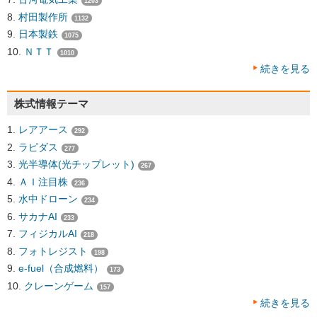
1203
村田製作所
1132
日本製鉄
1075
ＮＴＴ
1010
続きを見る
株式情報テーマ
レアアース
292
ラピダス
277
光半導体(光チップレット)
267
ＡＩ注目株
236
水中ドローン
234
サカナAI
233
フィジカルAI
218
フォトレジスト
198
e-fuel（合成燃料）
173
クレーンゲーム
157
続きを見る