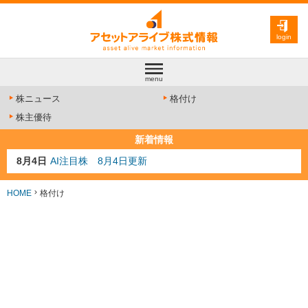
login
menu
株ニュース
格付け
株主優待
新着情報
8月4日
AI注目株 8月4日更新
8月3日
人気業種注目株 8月3日更新
8月2日
金融注目株 8月2日更新
HOME
格付け
7月29日
日経225シグナル点灯
7月10日
半導体注目株 7月10日更新