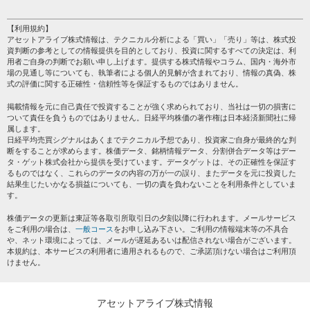
HOME
注目銘柄
個人情報保護方針
【利用規約】
株テーマ情報
アセットアライブ株式情報は、テクニカル分析による「買い」「売り」等は、株式投
プライバシーポリシー
海外市況
資判断の参考としての情報提供を目的としており、投資に関するすべての決定は、利
会社案内
用者ご自身の判断でお願い申し上げます。提供する株式情報やコラム、国内・海外市
投資カレンダー
場の見通し等についても、執筆者による個人的見解が含まれており、情報の真偽、株
サイトマップ
格付け情報
式の評価に関する正確性・信頼性等を保証するものではありません。
お問い合わせ
株式情報・株価予想
掲載情報を元に自己責任で投資することが強く求められており、当社は一切の損害に
過去データ
ついて責任を負うものではありません。日経平均株価の著作権は日本経済新聞社に帰
属します。
日経平均売買シグナルはあくまでテクニカル予想であり、投資家ご自身が最終的な判
断をすることが求めらます。株価データ、銘柄情報データ、分割併合データ等はデー
タ・ゲット株式会社から提供を受けています。データゲットは、その正確性を保証す
るものではなく、これらのデータの内容の万が一の誤り、またデータを元に投資した
結果生じたいかなる損益についても、一切の責を負わないことを利用条件としていま
す。
株価データの更新は東証等各取引所取引日の夕刻以降に行われます。メールサービス
をご利用の場合は、
一般コース
をお申し込み下さい。ご利用の情報端末等の不具合
や、ネット環境によっては、メールが遅延あるいは配信されない場合がございます。
本規約は、本サービスの利用者に適用されるもので、ご承諾頂けない場合はご利用頂
けません。
アセットアライブ株式情報