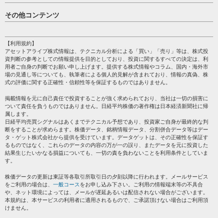
日経平均
その他コンテンツ
売買シグナル
HOME
注目銘柄
個人情報保護方針
【利用規約】
株テーマ情報
アセットアライブ株式情報は、テクニカル分析による「買い」「売り」等は、株式投
プライバシーポリシー
海外市況
資判断の参考としての情報提供を目的としており、投資に関するすべての決定は、利
会社案内
用者ご自身の判断でお願い申し上げます。提供する株式情報やコラム、国内・海外市
投資カレンダー
場の見通し等についても、執筆者による個人的見解が含まれており、情報の真偽、株
サイトマップ
格付け情報
式の評価に関する正確性・信頼性等を保証するものではありません。
お問い合わせ
株式情報・株価予想
掲載情報を元に自己責任で投資することが強く求められており、当社は一切の損害に
過去データ
ついて責任を負うものではありません。日経平均株価の著作権は日本経済新聞社に帰
属します。
日経平均売買シグナルはあくまでテクニカル予想であり、投資家ご自身が最終的な判
断をすることが求めらます。株価データ、銘柄情報データ、分割併合データ等はデー
タ・ゲット株式会社から提供を受けています。データゲットは、その正確性を保証す
るものではなく、これらのデータの内容の万が一の誤り、またデータを元に投資した
結果生じたいかなる損益についても、一切の責を負わないことを利用条件としていま
す。
株価データの更新は東証等各取引所取引日の夕刻以降に行われます。メールサービス
をご利用の場合は、
一般コース
をお申し込み下さい。ご利用の情報端末等の不具合
や、ネット環境によっては、メールが遅延あるいは配信されない場合がございます。
本規約は、本サービスの利用者に適用されるもので、ご承諾頂けない場合はご利用頂
けません。