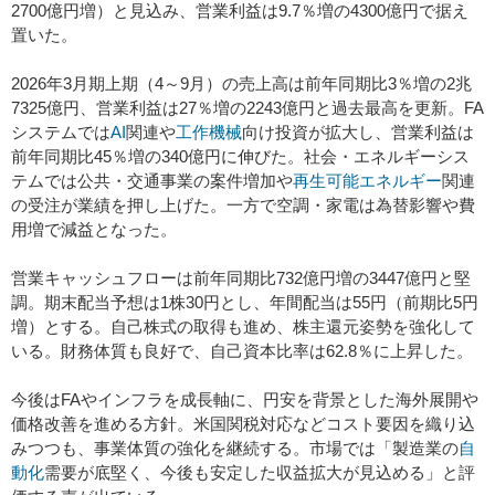
2700億円増）と見込み、営業利益は9.7％増の4300億円で据え
置いた。
2026年3月期上期（4～9月）の売上高は前年同期比3％増の2兆
7325億円、営業利益は27％増の2243億円と過去最高を更新。FA
システムでは
AI
関連や
工作機械
向け投資が拡大し、営業利益は
前年同期比45％増の340億円に伸びた。社会・エネルギーシス
テムでは公共・交通事業の案件増加や
再生可能エネルギー
関連
の受注が業績を押し上げた。一方で空調・家電は為替影響や費
用増で減益となった。
営業キャッシュフローは前年同期比732億円増の3447億円と堅
調。期末配当予想は1株30円とし、年間配当は55円（前期比5円
増）とする。自己株式の取得も進め、株主還元姿勢を強化して
いる。財務体質も良好で、自己資本比率は62.8％に上昇した。
今後はFAやインフラを成長軸に、円安を背景とした海外展開や
価格改善を進める方針。米国関税対応などコスト要因を織り込
みつつも、事業体質の強化を継続する。市場では「製造業の
自
動化
需要が底堅く、今後も安定した収益拡大が見込める」と評