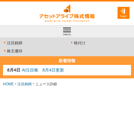
login
menu
注目銘柄
格付け
株主優待
新着情報
8月4日
AI注目株 8月4日更新
8月3日
人気業種注目株 8月3日更新
8月2日
金融注目株 8月2日更新
HOME
注目銘柄
ニュース詳細
7月29日
日経225シグナル点灯
7月10日
半導体注目株 7月10日更新