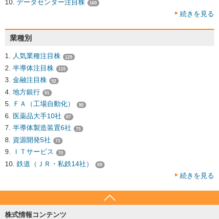
データセンター注目株
160
続きを見る
業種別
人気業種注目株
129
半導体注目株
115
金融注目株
92
地方銀行
91
ＦＡ（工場自動化）
90
医薬品大手10社
87
半導体製造装置6社
75
資源開発5社
73
ＩＴサービス
70
鉄道（ＪＲ・私鉄14社）
69
続きを見る
株式情報コンテンツ