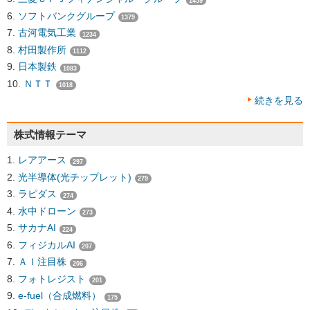
1459
ソフトバンクグループ
1379
古河電気工業
1234
村田製作所
1112
日本製鉄
1083
ＮＴＴ
1018
続きを見る
株式情報テーマ
レアアース
297
光半導体(光チップレット)
279
ラピダス
274
水中ドローン
273
サカナAI
224
フィジカルAI
207
ＡＩ注目株
206
フォトレジスト
201
e-fuel（合成燃料）
175