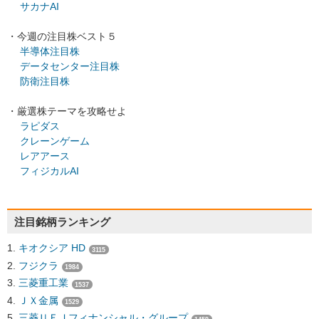
サカナAI
・今週の注目株ベスト５
半導体注目株
データセンター注目株
防衛注目株
・厳選株テーマを攻略せよ
ラピダス
クレーンゲーム
レアアース
フィジカルAI
注目銘柄ランキング
キオクシア HD
3115
フジクラ
1984
三菱重工業
1537
ＪＸ金属
1529
三菱ＵＦＪフィナンシャル・グループ