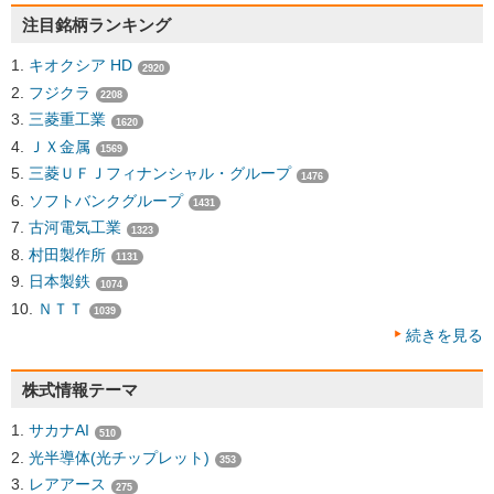
注目銘柄ランキング
キオクシア HD
2920
フジクラ
2208
三菱重工業
1620
ＪＸ金属
1569
三菱ＵＦＪフィナンシャル・グループ
1476
ソフトバンクグループ
1431
古河電気工業
1323
村田製作所
1131
日本製鉄
1074
ＮＴＴ
1039
続きを見る
株式情報テーマ
サカナAI
510
光半導体(光チップレット)
353
レアアース
275