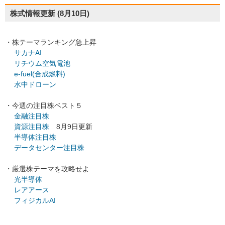
株式情報更新
(8月10日)
・株テーマランキング急上昇
サカナAI
リチウム空気電池
e-fuel(合成燃料)
水中ドローン
・今週の注目株ベスト５
金融注目株
資源注目株
8月9日更新
半導体注目株
データセンター注目株
・厳選株テーマを攻略せよ
光半導体
レアアース
フィジカルAI