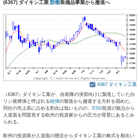
(6367) ダイキン工業
防衛
装備品事業から撤退へ
6367 ダイキン工業
（6367）ダイキン工業が、自衛隊の演習向けに製造していた白
リン発煙弾と呼ばれる
砲弾
の製造から撤退する方針を固めた。
同社の売上高に占める割合は低いものの、
ESG
投資の観点から
人道面を問題視する欧州の投資家からの圧力が背景にあるとみ
られる。
欧州の投資家が人道面の懸念からダイキン工業の株式を相次い