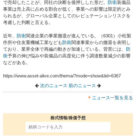
で売却したことが、同社の決断を後押しした形だ。
防衛
装備品
事業は売上高に占める割合が低く、事業への影響は限定的とみ
られるが、グローバル企業としてのレピュテーションリスクを
考慮した判断と言える。
近年、
防衛
関連企業の事業撤退が進んでいる。（6301）小松製
作所や住友重機械工業なども
防衛
関連事業からの撤退を表明し
ており、業界全体で再編の動きが加速している。背景には、
防
衛
予算の伸び悩みや装備品の高度化に伴う調達数量減少の影響
などがある。
https://www.asset-alive.com/thema/?mode=show&tid=6367
次のニュース
前のニュース
ニュース一覧を見る
株式情報/株価予想