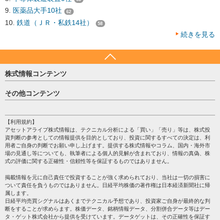
医薬品大手10社
62
鉄道（ＪＲ・私鉄14社）
58
続きを見る
株式情報コンテンツ
日経平均
その他コンテンツ
売買シグナル
HOME
注目銘柄
個人情報保護方針
【利用規約】
株テーマ情報
アセットアライブ株式情報は、テクニカル分析による「買い」「売り」等は、株式投
プライバシーポリシー
海外市況
資判断の参考としての情報提供を目的としており、投資に関するすべての決定は、利
会社案内
用者ご自身の判断でお願い申し上げます。提供する株式情報やコラム、国内・海外市
投資カレンダー
場の見通し等についても、執筆者による個人的見解が含まれており、情報の真偽、株
サイトマップ
格付け情報
式の評価に関する正確性・信頼性等を保証するものではありません。
お問い合わせ
株式情報・株価予想
掲載情報を元に自己責任で投資することが強く求められており、当社は一切の損害に
過去データ
ついて責任を負うものではありません。日経平均株価の著作権は日本経済新聞社に帰
属します。
日経平均売買シグナルはあくまでテクニカル予想であり、投資家ご自身が最終的な判
断をすることが求めらます。株価データ、銘柄情報データ、分割併合データ等はデー
タ・ゲット株式会社から提供を受けています。データゲットは、その正確性を保証す