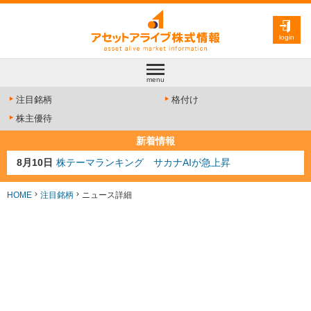
login
menu
注目銘柄
格付け
株主優待
新着情報
8月10日
株テーマランキング サカナAIが急上昇
8月9日
資源注目株 8月9日更新
8月4日
AI注目株 8月4日更新
HOME
注目銘柄
ニュース詳細
8月3日
人気業種注目株 8月3日更新
8月2日
金融注目株 8月2日更新