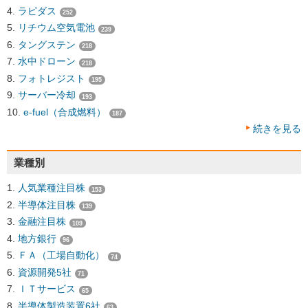
ラピダス
252
リチウム空気電池
239
タングステン
218
水中ドローン
218
フォトレジスト
195
サーバー冷却
193
e-fuel（合成燃料）
187
続きを見る
業種別
人気業種注目株
153
半導体注目株
139
金融注目株
109
地方銀行
96
ＦＡ（工場自動化）
74
資源開発5社
71
ＩＴサービス
65
半導体製造装置6社
63