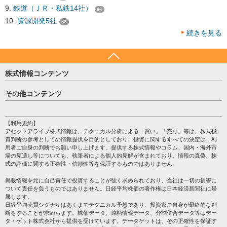
鉄道（ＪＲ・私鉄14社）
66
資源開発5社
62
続きを見る
株式情報コンテンツ
日経平均
その他コンテンツ
売買シグナル
HOME
注目銘柄
個人情報保護方針
【利用規約】
株テーマ情報
アセットアライブ株式情報は、テクニカル分析による「買い」「売り」等は、株式投
プライバシーポリシー
海外市況
資判断の参考としての情報提供を目的としており、投資に関するすべての決定は、利
会社案内
用者ご自身の判断でお願い申し上げます。提供する株式情報やコラム、国内・海外市
投資カレンダー
場の見通し等についても、執筆者による個人的見解が含まれており、情報の真偽、株
サイトマップ
格付け情報
式の評価に関する正確性・信頼性等を保証するものではありません。
お問い合わせ
株式情報・株価予想
掲載情報を元に自己責任で投資することが強く求められており、当社は一切の損害に
過去データ
ついて責任を負うものではありません。日経平均株価の著作権は日本経済新聞社に帰
属します。
日経平均売買シグナルはあくまでテクニカル予想であり、投資家ご自身が最終的な判
断をすることが求めらます。株価データ、銘柄情報データ、分割併合データ等はデー
タ・ゲット株式会社から提供を受けています。データゲットは、その正確性を保証す