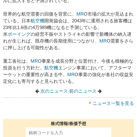
ルに拡大すると予測されている。
世界的な航空需要の回復を背景に、
MR
O市場の拡大が見込まれ
ている。日本
航空機
開発協会は、2043年に運用される旅客機は
23年比1.6倍の4万989機になると予測している。
米
ボーイング
の経営不振やストライキの影響で新機体の納入遅
れが生じれば、既存機の長期使用につながり、
MR
O需要をさら
に押し上げる可能性がある。
重工各社は、
MR
O事業を成長分野と位置付け、今後も積極的な
投資を行う方針だ。
航空機
エンジン事業において、アフターマ
ーケットの重要性が高まる中、
MR
O事業の強化が各社の収益安
定化にも寄与すると見られている。
次のニュース
前のニュース
ニュース一覧を見る
株式情報/株価予想