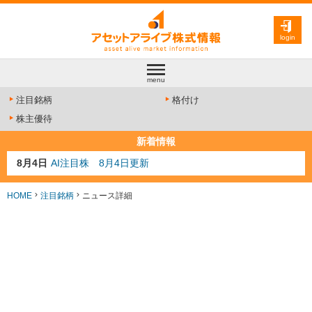
login
menu
注目銘柄
格付け
株主優待
新着情報
8月4日
AI注目株 8月4日更新
8月3日
人気業種注目株 8月3日更新
8月2日
金融注目株 8月2日更新
HOME
注目銘柄
ニュース詳細
7月29日
日経225シグナル点灯
7月10日
半導体注目株 7月10日更新