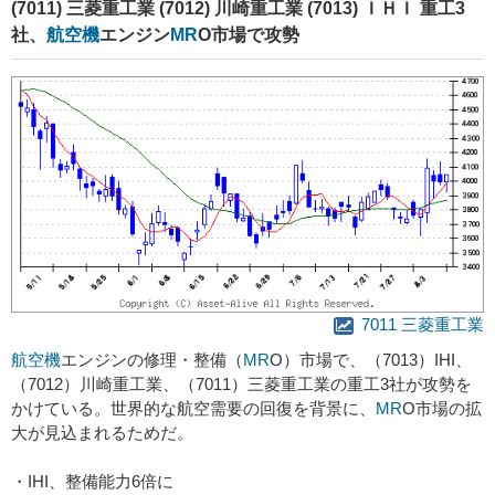
(7011) 三菱重工業 (7012) 川崎重工業 (7013) ＩＨＩ 重工3
社、
航空機
エンジン
MR
O市場で攻勢
7011 三菱重工業
航空機
エンジンの修理・整備（
MR
O）市場で、（7013）IHI、
（7012）川崎重工業、（7011）三菱重工業の重工3社が攻勢を
かけている。世界的な航空需要の回復を背景に、
MR
O市場の拡
大が見込まれるためだ。
・IHI、整備能力6倍に