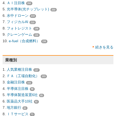
ＡＩ注目株
260
光半導体(光チップレット)
250
水中ドローン
219
フィジカルAI
210
フォトレジスト
198
クレーンゲーム
159
e-fuel（合成燃料）
150
続きを見る
業種別
人気業種注目株
137
ＦＡ（工場自動化）
103
金融注目株
102
半導体注目株
98
半導体製造装置6社
95
医薬品大手10社
92
地方銀行
83
ＩＴサービス
71