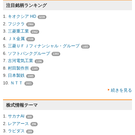
注目銘柄ランキング
キオクシア HD
3239
フジクラ
1984
三菱重工業
1562
ＪＸ金属
1538
三菱ＵＦＪフィナンシャル・グループ
1483
ソフトバンクグループ
1393
古河電気工業
1196
村田製作所
1165
日本製鉄
1085
ＮＴＴ
1021
続きを見る
株式情報テーマ
サカナAI
309
レアアース
296
ラピダス
289