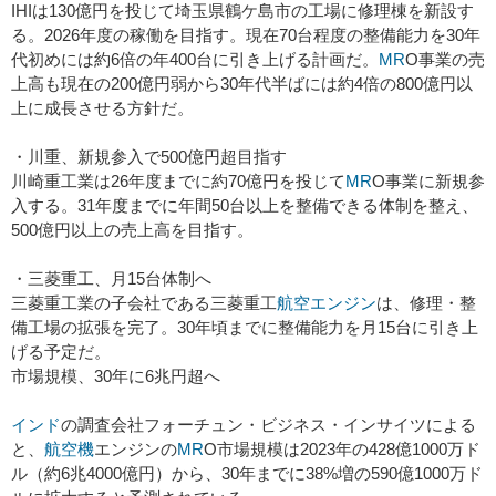
IHIは130億円を投じて埼玉県鶴ケ島市の工場に修理棟を新設す
る。2026年度の稼働を目指す。現在70台程度の整備能力を30年
代初めには約6倍の年400台に引き上げる計画だ。
MR
O事業の売
上高も現在の200億円弱から30年代半ばには約4倍の800億円以
上に成長させる方針だ。
・川重、新規参入で500億円超目指す
川崎重工業は26年度までに約70億円を投じて
MR
O事業に新規参
入する。31年度までに年間50台以上を整備できる体制を整え、
500億円以上の売上高を目指す。
・三菱重工、月15台体制へ
三菱重工業の子会社である三菱重工
航空エンジン
は、修理・整
備工場の拡張を完了。30年頃までに整備能力を月15台に引き上
げる予定だ。
市場規模、30年に6兆円超へ
インド
の調査会社フォーチュン・ビジネス・インサイツによる
と、
航空機
エンジンの
MR
O市場規模は2023年の428億1000万ド
ル（約6兆4000億円）から、30年までに38%増の590億1000万ド