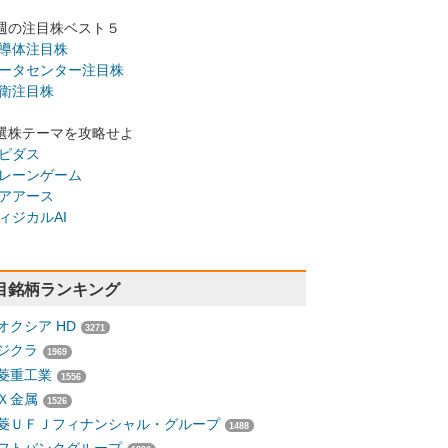
週の注目株ベスト５
導体注目株
ータセンター注目株
衛注目株
選株テーマを攻略せよ
ピダス
レーンゲーム
アアース
ィジカルAI
目銘柄ランキング
オクシア HD
3271
ジクラ
1969
菱重工業
1556
Ｘ金属
1526
菱ＵＦＪフィナンシャル・グループ
1488