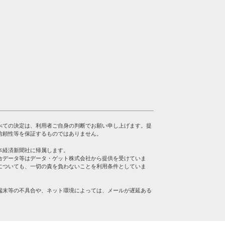
べての決定は、利用者ご自身の判断でお願い申し上げます。提
信頼性等を保証するものではありません。
本経済新聞社に帰属します。
合データ等はデータ・ゲット株式会社から提供を受けていま
についても、一切の責を負わないことを利用条件としていま
端末等の不具合や、ネット環境によっては、メールが遅延ある