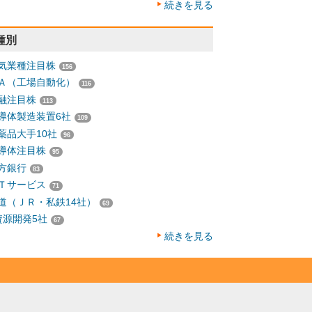
続きを見る
種別
気業種注目株
156
Ａ（工場自動化）
116
融注目株
113
導体製造装置6社
109
薬品大手10社
96
導体注目株
95
方銀行
83
Ｔサービス
71
道（ＪＲ・私鉄14社）
69
資源開発5社
67
続きを見る