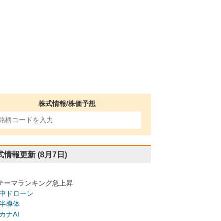
株式情報/株価予想
式情報更新
(8月7日)
テーマランキング急上昇
中ドローン
半導体
カナAI