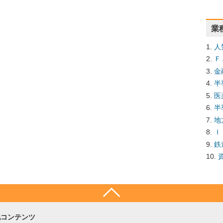
業
人
Ｆ
金
半
医
半
地
Ｉ
鉄
他コンテンツ