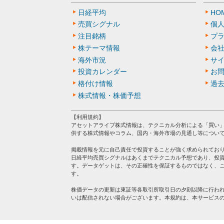
日経平均
HO
売買シグナル
個
注目銘柄
プ
株テーマ情報
会
海外市況
サ
投資カレンダー
お
格付け情報
過
株式情報・株価予想
【利用規約】
アセットアライブ株式情報は、テクニカル分析による「買い
供する株式情報やコラム、国内・海外市場の見通し等につい
掲載情報を元に自己責任で投資することが強く求められてお
日経平均売買シグナルはあくまでテクニカル予想であり、投
す。データゲットは、その正確性を保証するものではなく、
す。
株価データの更新は東証等各取引所取引日の夕刻以降に行わ
いは配信されない場合がございます。本規約は、本サービス