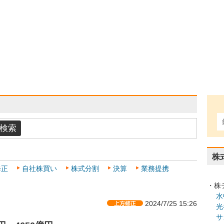
株
修正
自社株買い
株式分割
決算
業務提携
・株
水
2024/7/25 15:26
光
サ