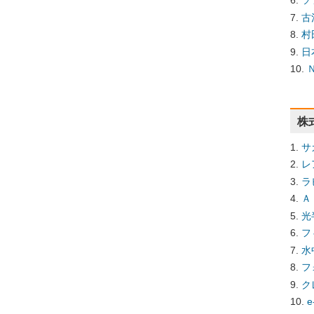
ソ
古
村
日
株
サ
レ
ラ
Ａ
光
フ
水
フ
ク
e