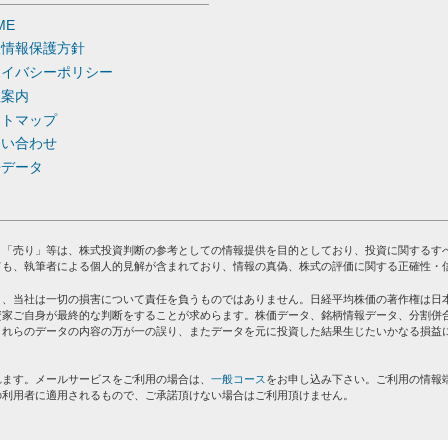
ME
人情報保護方針
ライバシーポリシー
社案内
イトマップ
問い合わせ
去データ
」「売り」等は、株式投資判断の参考としての情報提供を目的としており、投資に関するす
ても、執筆者による個人的見解が含まれており、情報の真偽、株式の評価に関する正確性・
り、当社は一切の損害について責任を負うものではありません。日経平均株価の著作権は日
資家ご自身が最終的な判断をすることが求めらます。株価データ、銘柄情報データ、分割併
これらのデータの内容の万が一の誤り、またデータを元に投資した結果生じたいかなる損益
れます。メールサービスをご利用の場合は、
一般コース
をお申し込み下さい。ご利用の情報
の利用者に適用されるもので、ご承諾頂けない場合はご利用頂けません。