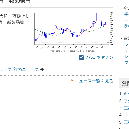
円→4650億円
・今
半
億円に上方修正し
デ
力、新製品効
防
・厳
ラ
ク
レ
7751 キヤノン
フ
ュース
前のニュース
ニュース一覧を見る
注
キ
フ
三
Ｊ
三