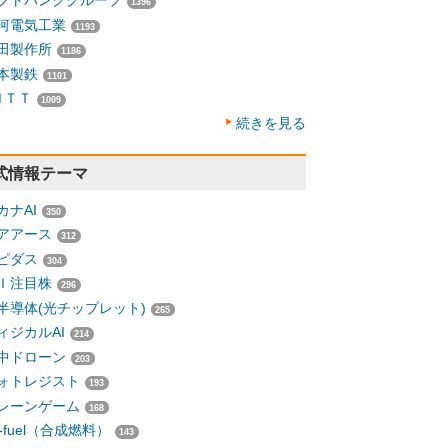
フトバンクグループ
1396
河電気工業
1193
田製作所
1186
本製鉄
1101
ＮＴＴ
1009
続きを見る
式情報テーマ
カナAI
350
アアース
312
ピダス
304
Ｉ注目株
296
半導体(光チップレット)
265
ィジカルAI
214
中ドローン
203
ォトレジスト
193
レーンゲーム
168
-fuel（合成燃料）
143