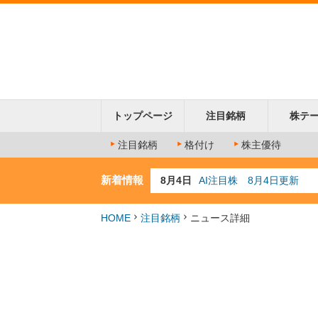
トップページ
注目銘柄
株テ
注目銘柄
格付け
株主優待
新着情報
8月4日
AI注目株 8月4日更新
8月3日
人気業種注目株 8月3日
8月2日
金融注目株 8月2日更新
HOME
注目銘柄
ニュース詳細
7月29日
日経225シグナル点灯
7月10日
半導体注目株 7月10日