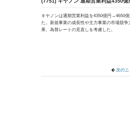
(7751) キヤノン 通期営業利益4350億
キヤノンは通期営業利益を4350億円→4650
た。新規事業の成長性や主力事業の市場競争
果、為替レートの見直しを考慮した。
次のニ