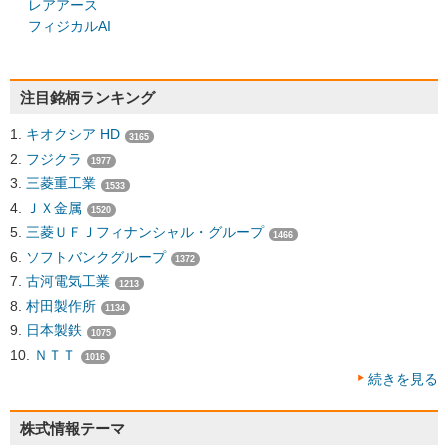
レアアース
フィジカルAI
注目銘柄ランキング
キオクシア HD
3165
フジクラ
1977
三菱重工業
1533
ＪＸ金属
1520
三菱ＵＦＪフィナンシャル・グループ
1466
ソフトバンクグループ
1372
古河電気工業
1213
村田製作所
1134
日本製鉄
1075
ＮＴＴ
1016
続きを見る
株式情報テーマ