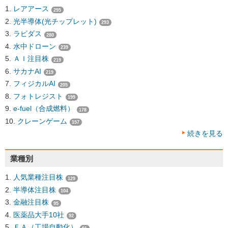
レアアース
295
光半導体(光チップレット)
293
ラピダス
280
水中ドローン
239
ＡＩ注目株
219
サカナAI
219
フィジカルAI
205
フォトレジスト
199
e-fuel（合成燃料）
178
クレーンゲーム
157
続きを見る
業種別
人気業種注目株
129
半導体注目株
104
金融注目株
95
医薬品大手10社
92
ＦＡ（工場自動化）