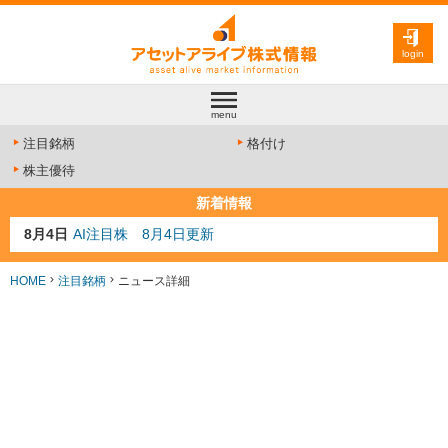
login
menu
注目銘柄
格付け
株主優待
新着情報
8月4日
AI注目株 8月4日更新
8月3日
人気業種注目株 8月3日更新
8月2日
金融注目株 8月2日更新
HOME
注目銘柄
ニュース詳細
7月29日
日経225シグナル点灯
7月10日
半導体注目株 7月10日更新