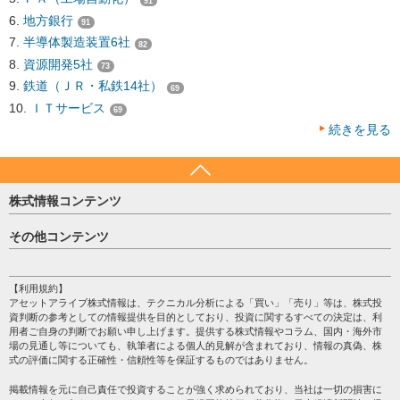
91
地方銀行
91
半導体製造装置6社
82
資源開発5社
73
鉄道（ＪＲ・私鉄14社）
69
ＩＴサービス
69
続きを見る
株式情報コンテンツ
日経平均
その他コンテンツ
売買シグナル
HOME
注目銘柄
個人情報保護方針
【利用規約】
株テーマ情報
アセットアライブ株式情報は、テクニカル分析による「買い」「売り」等は、株式投
プライバシーポリシー
海外市況
資判断の参考としての情報提供を目的としており、投資に関するすべての決定は、利
会社案内
用者ご自身の判断でお願い申し上げます。提供する株式情報やコラム、国内・海外市
投資カレンダー
場の見通し等についても、執筆者による個人的見解が含まれており、情報の真偽、株
サイトマップ
格付け情報
式の評価に関する正確性・信頼性等を保証するものではありません。
お問い合わせ
株式情報・株価予想
掲載情報を元に自己責任で投資することが強く求められており、当社は一切の損害に
過去データ